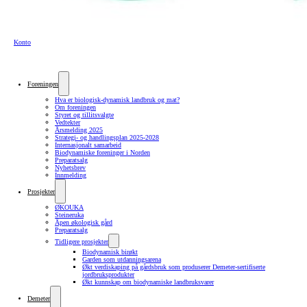
Konto
Foreningen
Hva er biologisk-dynamisk landbruk og mat?
Om foreningen
Styret og tillitsvalgte
Vedtekter
Årsmelding 2025
Strategi- og handlingsplan 2025-2028
Internasjonalt samarbeid
Biodynamiske foreninger i Norden
Preparatsalg
Nyhetsbrev
Innmelding
Prosjekter
ØKOUKA
Steineruka
Åpen økologisk gård
Preparatsalg
Tidligere prosjekter
Biodynamisk birøkt
Garden som utdanningsarena
Økt verdiskaping på gårdsbruk som produserer Demeter-sertifiserte
jordbruksprodukter
Økt kunnskap om biodynamiske landbruksvarer
Demeter