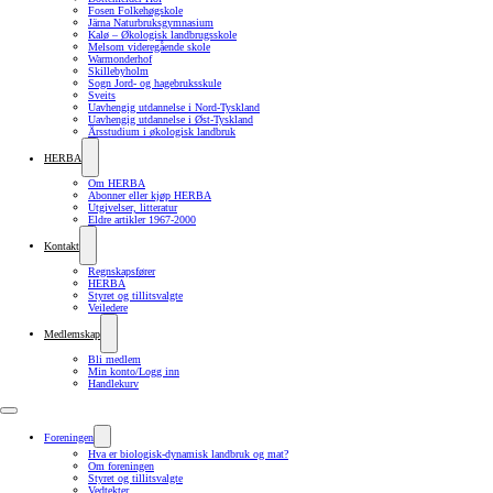
Fosen Folkehøgskole
Järna Naturbruksgymnasium
Kalø – Økologisk landbrugsskole
Melsom videregående skole
Warmonderhof
Skillebyholm
Sogn Jord- og hagebruksskule
Sveits
Uavhengig utdannelse i Nord-Tyskland
Uavhengig utdannelse i Øst-Tyskland
Årsstudium i økologisk landbruk
HERBA
Om HERBA
Abonner eller kjøp HERBA
Utgivelser, litteratur
Eldre artikler 1967-2000
Kontakt
Regnskapsfører
HERBA
Styret og tillitsvalgte
Veiledere
Medlemskap
Bli medlem
Min konto/Logg inn
Handlekurv
Foreningen
Hva er biologisk-dynamisk landbruk og mat?
Om foreningen
Styret og tillitsvalgte
Vedtekter