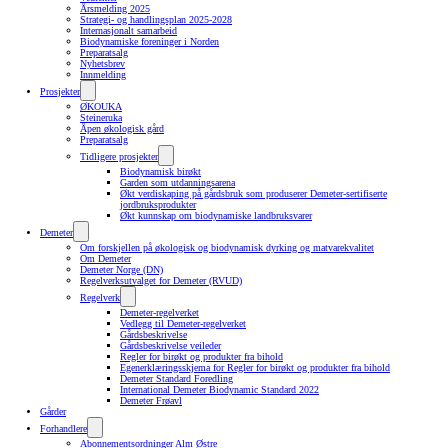
Årsmelding 2025
Strategi- og handlingsplan 2025-2028
Internasjonalt samarbeid
Biodynamiske foreninger i Norden
Preparatsalg
Nyhetsbrev
Innmelding
Prosjekter
ØKOUKA
Steineruka
Åpen økologisk gård
Preparatsalg
Tidligere prosjekter
Biodynamisk birøkt
Garden som utdanningsarena
Økt verdiskaping på gårdsbruk som produserer Demeter-sertifiserte
jordbruksprodukter
Økt kunnskap om biodynamiske landbruksvarer
Demeter
Om forskjellen på økologisk og biodynamisk dyrking og matvarekvalitet
Om Demeter
Demeter Norge (DN)
Regelverksutvalget for Demeter (RVUD)
Regelverk
Demeter-regelverket
Vedlegg til Demeter-regelverket
Gårdsbeskrivelse
Gårdsbeskrivelse veileder
Regler for birøkt og produkter fra bihold
Egenerklæringsskjema for Regler for birøkt og produkter fra bihold
Demeter Standard Foredling
International Demeter Biodynamic Standard 2022
Demeter Frøavl
Gårder
Forhandlere
Abonnementsordninger Alm Østre