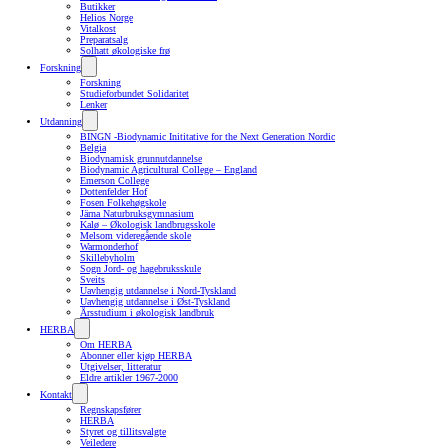
Butikker
Helios Norge
Vitalkost
Preparatsalg
Solhatt økologiske frø
Forskning
Forskning
Studieforbundet Solidaritet
Lenker
Utdanning
BINGN -Biodynamic Inititative for the Next Generation Nordic
Belgia
Biodynamisk grunnutdannelse
Biodynamic Agricultural College – England
Emerson College
Dottenfelder Hof
Fosen Folkehøgskole
Järna Naturbruksgymnasium
Kalø – Økologisk landbrugsskole
Melsom videregående skole
Warmonderhof
Skillebyholm
Sogn Jord- og hagebruksskule
Sveits
Uavhengig utdannelse i Nord-Tyskland
Uavhengig utdannelse i Øst-Tyskland
Årsstudium i økologisk landbruk
HERBA
Om HERBA
Abonner eller kjøp HERBA
Utgivelser, litteratur
Eldre artikler 1967-2000
Kontakt
Regnskapsfører
HERBA
Styret og tillitsvalgte
Veiledere