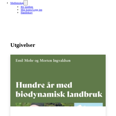
Medlemskap
Bli medlem
Min konto/Logg inn
Handlekurv
Utgivelser