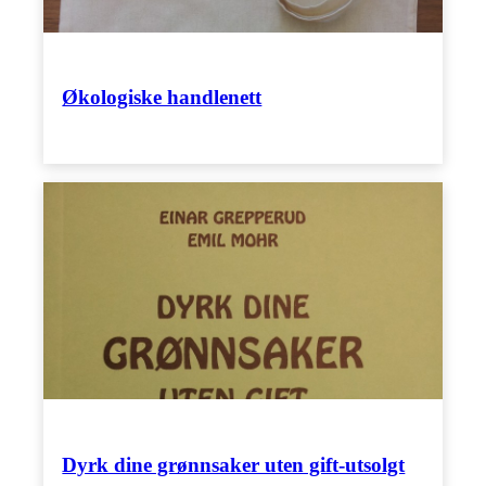
Økologiske handlenett
Dyrk dine grønnsaker uten gift-utsolgt