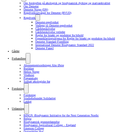
Om forskjellen på økologisk og biodynamisk dyrking og matvarekvalitet
Om Demeter
Demeter Norge (DN)
Regelverksutvalget for Demeter (RVUD)
Regelverk
Demeter-regelverket
Vedlegg til Demeter-regelverket
Gårdsbeskrivelse
Gårdsbeskrivelse veileder
Regler for birøkt og produkter fra bihold
Egenerklæringsskjema for Regler for birøkt og produkter fra bihold
Demeter Standard Foredling
International Demeter Biodynamic Standard 2022
Demeter Frøavl
Gårder
Forhandlere
Abonnementsordninger Alm Østre
Butikker
Helios Norge
Vitalkost
Preparatsalg
Solhatt økologiske frø
Forskning
Forskning
Studieforbundet Solidaritet
Lenker
Utdanning
BINGN -Biodynamic Inititative for the Next Generation Nordic
Belgia
Biodynamisk grunnutdannelse
Biodynamic Agricultural College – England
Emerson College
Dottenfelder Hof