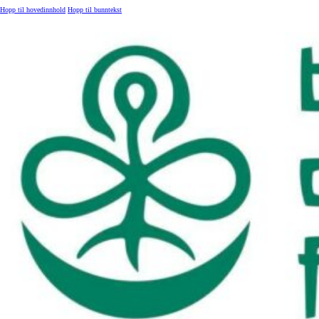
Hopp til hovedinnhold
Hopp til bunntekst