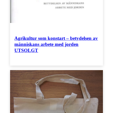
Agrikultur som konstart – betydelsen av
människans arbete med jorden
UTSOLGT