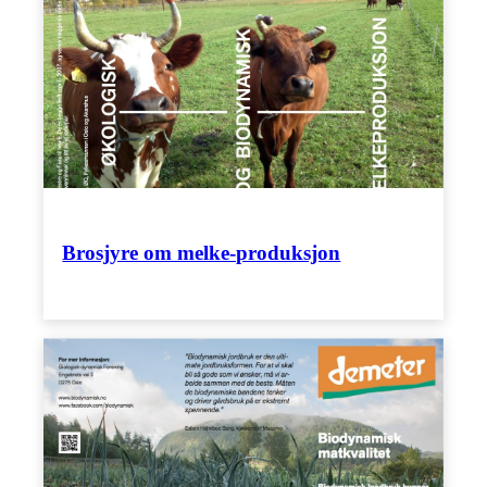
Brosjyre om melke-produksjon