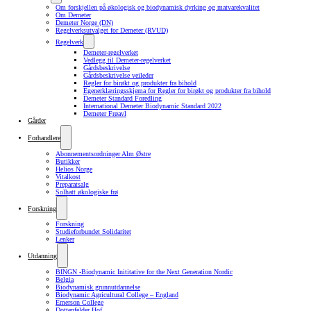
Om forskjellen på økologisk og biodynamisk dyrking og matvarekvalitet
Om Demeter
Demeter Norge (DN)
Regelverksutvalget for Demeter (RVUD)
Regelverk
Demeter-regelverket
Vedlegg til Demeter-regelverket
Gårdsbeskrivelse
Gårdsbeskrivelse veileder
Regler for birøkt og produkter fra bihold
Egenerklæringsskjema for Regler for birøkt og produkter fra bihold
Demeter Standard Foredling
International Demeter Biodynamic Standard 2022
Demeter Frøavl
Gårder
Forhandlere
Abonnementsordninger Alm Østre
Butikker
Helios Norge
Vitalkost
Preparatsalg
Solhatt økologiske frø
Forskning
Forskning
Studieforbundet Solidaritet
Lenker
Utdanning
BINGN -Biodynamic Inititative for the Next Generation Nordic
Belgia
Biodynamisk grunnutdannelse
Biodynamic Agricultural College – England
Emerson College
Dottenfelder Hof