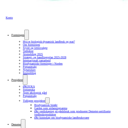
Konto
Foreningen
Hva er biologisk-dynamisk landbruk og mat?
Om foreningen
Styret og tillitsvalgte
Vedtekter
Årsmelding 2025
Strategi- og handlingsplan 2025-2028
Internasjonalt samarbeid
Biodynamiske foreninger i Norden
Preparatsalg
Nyhetsbrev
Innmelding
Prosjekter
ØKOUKA
Steineruka
Åpen økologisk gård
Preparatsalg
Tidligere prosjekter
Biodynamisk birøkt
Garden som utdanningsarena
Økt verdiskaping på gårdsbruk som produserer Demeter-sertifiserte
jordbruksprodukter
Økt kunnskap om biodynamiske landbruksvarer
Demeter