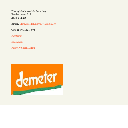
Biologisk-dynamisk Forening
Fokholgutua 216
2335 Stange
Epost:
biodynamisk@biodynamisk.no
Org.nr. 971 321 946
Facebook
Instagram
Personvernerklæring