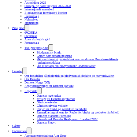
Årsmelding 2025
Strategi- og handlingsplan 2025-2028
Internasjonalt samarbeid
Biodynamiske foreninger i Norden
Preparatsalg
Nyhetsbrev
Innmelding
Prosjekter
ØKOUKA
Steineruka
Åpen økologisk gård
Preparatsalg
Tidligere prosjekter
Biodynamisk birøkt
Garden som utdanningsarena
Økt verdiskaping på gårdsbruk som produserer Demeter-sertifiserte
jordbruksprodukter
Økt kunnskap om biodynamiske landbruksvarer
Demeter
Om forskjellen på økologisk og biodynamisk dyrking og matvarekvalitet
Om Demeter
Demeter Norge (DN)
Regelverksutvalget for Demeter (RVUD)
Regelverk
Demeter-regelverket
Vedlegg til Demeter-regelverket
Gårdsbeskrivelse
Gårdsbeskrivelse veileder
Regler for birøkt og produkter fra bihold
Egenerklæringsskjema for Regler for birøkt og produkter fra bihold
Demeter Standard Foredling
International Demeter Biodynamic Standard 2022
Demeter Frøavl
Gårder
Forhandlere
Abonnementsordninger Alm Østre