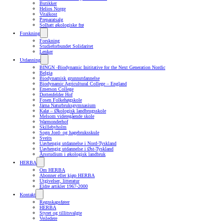
Butikker
Helios Norge
Vitalkost
Preparatsalg
Solhatt økologiske frø
Forskning
Forskning
Studieforbundet Solidaritet
Lenker
Utdanning
BINGN -Biodynamic Inititative for the Next Generation Nordic
Belgia
Biodynamisk grunnutdannelse
Biodynamic Agricultural College – England
Emerson College
Dottenfelder Hof
Fosen Folkehøgskole
Järna Naturbruksgymnasium
Kalø – Økologisk landbrugsskole
Melsom videregående skole
Warmonderhof
Skillebyholm
Sogn Jord- og hagebruksskule
Sveits
Uavhengig utdannelse i Nord-Tyskland
Uavhengig utdannelse i Øst-Tyskland
Årsstudium i økologisk landbruk
HERBA
Om HERBA
Abonner eller kjøp HERBA
Utgivelser, litteratur
Eldre artikler 1967-2000
Kontakt
Regnskapsfører
HERBA
Styret og tillitsvalgte
Veiledere