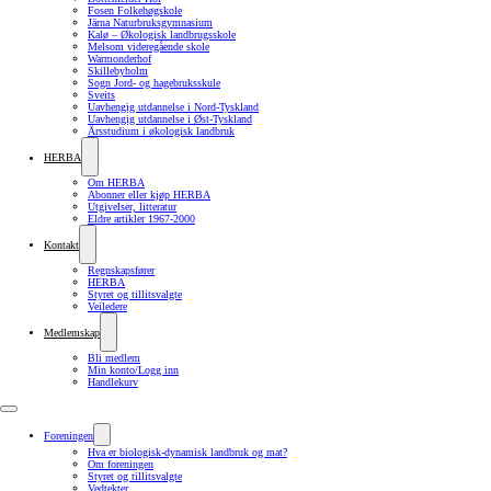
Fosen Folkehøgskole
Järna Naturbruksgymnasium
Kalø – Økologisk landbrugsskole
Melsom videregående skole
Warmonderhof
Skillebyholm
Sogn Jord- og hagebruksskule
Sveits
Uavhengig utdannelse i Nord-Tyskland
Uavhengig utdannelse i Øst-Tyskland
Årsstudium i økologisk landbruk
HERBA
Om HERBA
Abonner eller kjøp HERBA
Utgivelser, litteratur
Eldre artikler 1967-2000
Kontakt
Regnskapsfører
HERBA
Styret og tillitsvalgte
Veiledere
Medlemskap
Bli medlem
Min konto/Logg inn
Handlekurv
Foreningen
Hva er biologisk-dynamisk landbruk og mat?
Om foreningen
Styret og tillitsvalgte
Vedtekter