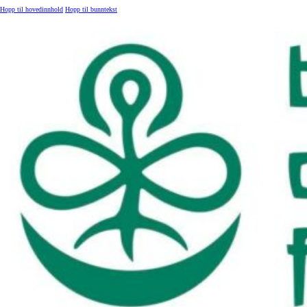
Hopp til hovedinnhold
Hopp til bunntekst