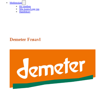
Medlemskap
Bli medlem
Min konto/Logg inn
Handlekurv
Demeter Frøavl