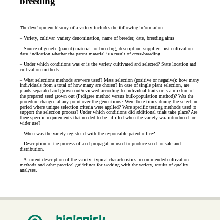
breeding
The development history of a variety includes the following information:
– Variety, cultivar, variety denomination, name of breeder, date, breeding aims
– Source of genetic (parent) material for breeding, description, supplier, first cultivation
date, indication whether the parent material is a result of cross-breeding
– Under which conditions was or is the variety cultivated and selected? State location and
cultivation methods.
– What selections methods are/were used? Mass selection (positive or negative): how many
individuals from a total of how many are chosen? In case of single plant selection, are
plants separated and grown out/reviewed according to individual traits or is a mixture of
the prepared seed grown out (Pedigree method versus bulk-population method)? Was the
procedure changed at any point over the generations? Were there times during the selection
period where unique selection criteria were applied? Were specific testing methods used to
support the selection process? Under which conditions did additional trials take place? Are
there specific requirements that needed to be fulfilled when the variety was introduced for
wider use?
– When was the variety registered with the responsible patent office?
– Description of the process of seed propagation used to produce seed for sale and
distribution.
– A current description of the variety: typical characteristics, recommended cultivation
methods and other practical guidelines for working with the variety, results of quality
analyses.