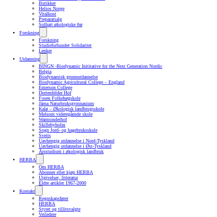
Butikker
Helios Norge
Vitalkost
Preparatsalg
Solhatt økologiske frø
Forskning
Forskning
Studieforbundet Solidaritet
Lenker
Utdanning
BINGN -Biodynamic Inititative for the Next Generation Nordic
Belgia
Biodynamisk grunnutdannelse
Biodynamic Agricultural College – England
Emerson College
Dottenfelder Hof
Fosen Folkehøgskole
Järna Naturbruksgymnasium
Kalø – Økologisk landbrugsskole
Melsom videregående skole
Warmonderhof
Skillebyholm
Sogn Jord- og hagebruksskule
Sveits
Uavhengig utdannelse i Nord-Tyskland
Uavhengig utdannelse i Øst-Tyskland
Årsstudium i økologisk landbruk
HERBA
Om HERBA
Abonner eller kjøp HERBA
Utgivelser, litteratur
Eldre artikler 1967-2000
Kontakt
Regnskapsfører
HERBA
Styret og tillitsvalgte
Veiledere