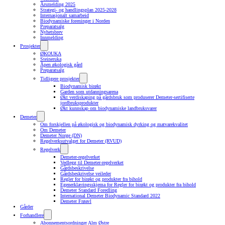
Årsmelding 2025
Strategi- og handlingsplan 2025-2028
Internasjonalt samarbeid
Biodynamiske foreninger i Norden
Preparatsalg
Nyhetsbrev
Innmelding
Prosjekter
ØKOUKA
Steineruka
Åpen økologisk gård
Preparatsalg
Tidligere prosjekter
Biodynamisk birøkt
Garden som utdanningsarena
Økt verdiskaping på gårdsbruk som produserer Demeter-sertifiserte
jordbruksprodukter
Økt kunnskap om biodynamiske landbruksvarer
Demeter
Om forskjellen på økologisk og biodynamisk dyrking og matvarekvalitet
Om Demeter
Demeter Norge (DN)
Regelverksutvalget for Demeter (RVUD)
Regelverk
Demeter-regelverket
Vedlegg til Demeter-regelverket
Gårdsbeskrivelse
Gårdsbeskrivelse veileder
Regler for birøkt og produkter fra bihold
Egenerklæringsskjema for Regler for birøkt og produkter fra bihold
Demeter Standard Foredling
International Demeter Biodynamic Standard 2022
Demeter Frøavl
Gårder
Forhandlere
Abonnementsordninger Alm Østre