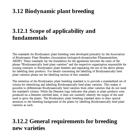
3.12 Biodynamic plant breeding
3.12.1 Scope of applicability and
fundamentals
The standards for Biodynamic plant breeding were developed primarily by the Association
of Biodynamic Plant Breeders (Assoziation biologisch-dynamischer Pflanzenzüchter,
ABDP). These standards lay the foundation for the agreement between the users of the
phrase “Biodynamically bred plant varieties” and the respective organization responsible for
issuing contracts to Biodynamic plant breeders and regulating the use of the above phrase
for labelling their products. For details concerning the labelling of Biodynamically bred
plant varieties please see the labelling section of this standard.
The intention of the Biodynamic plant breeding standard is to provide a standardized set of
criteria for identifying and labelling Biodynamically bred plant varieties. This makes it
possible to differentiate Biodynamically bred varieties from other varieties that do not meet
the standard’s criteria. While the Demeter logo indicates that plants or plant products were
produced on a Demeter certified farm, it does not currently identify the origin of the seed
used to grow the plants. The Biodynamic plant breeding standard aims to draw special
attention to the breeding background of the plants by labelling Biodynamically bred plant
varieties as such.
3.12.2 General requirements for breeding
new varieties