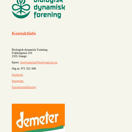
Kontaktinfo
Biologisk-dynamisk Forening
Fokholgutua 216
2335 Stange
Epost:
biodynamisk@biodynamisk.no
Org.nr. 971 321 946
Facebook
Instagram
Personvernerklæring