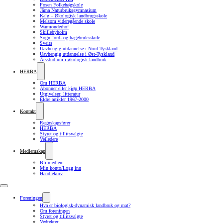
Fosen Folkehøgskole
Järna Naturbruksgymnasium
Kalø – Økologisk landbrugsskole
Melsom videregående skole
Warmonderhof
Skillebyholm
Sogn Jord- og hagebruksskule
Sveits
Uavhengig utdannelse i Nord-Tyskland
Uavhengig utdannelse i Øst-Tyskland
Årsstudium i økologisk landbruk
HERBA
Om HERBA
Abonner eller kjøp HERBA
Utgivelser, litteratur
Eldre artikler 1967-2000
Kontakt
Regnskapsfører
HERBA
Styret og tillitsvalgte
Veiledere
Medlemskap
Bli medlem
Min konto/Logg inn
Handlekurv
Foreningen
Hva er biologisk-dynamisk landbruk og mat?
Om foreningen
Styret og tillitsvalgte
Vedtekter