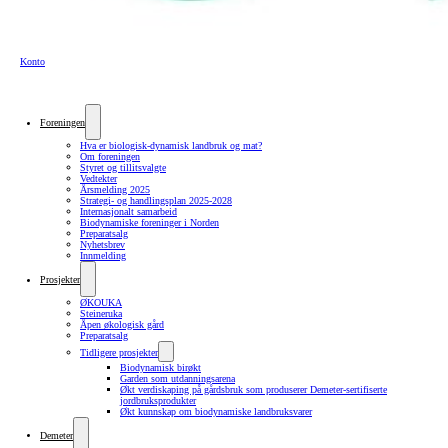
Konto
Foreningen
Hva er biologisk-dynamisk landbruk og mat?
Om foreningen
Styret og tillitsvalgte
Vedtekter
Årsmelding 2025
Strategi- og handlingsplan 2025-2028
Internasjonalt samarbeid
Biodynamiske foreninger i Norden
Preparatsalg
Nyhetsbrev
Innmelding
Prosjekter
ØKOUKA
Steineruka
Åpen økologisk gård
Preparatsalg
Tidligere prosjekter
Biodynamisk birøkt
Garden som utdanningsarena
Økt verdiskaping på gårdsbruk som produserer Demeter-sertifiserte
jordbruksprodukter
Økt kunnskap om biodynamiske landbruksvarer
Demeter