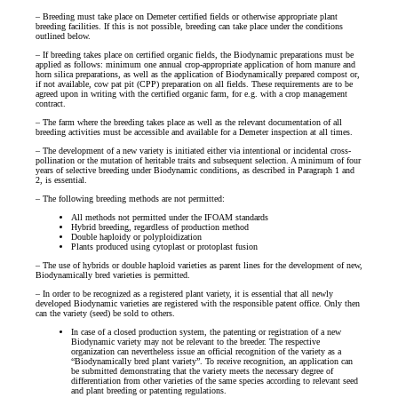
– Breeding must take place on Demeter certified fields or otherwise appropriate plant
breeding facilities. If this is not possible, breeding can take place under the conditions
outlined below.
– If breeding takes place on certified organic fields, the Biodynamic preparations must be
applied as follows: minimum one annual crop-appropriate application of horn manure and
horn silica preparations, as well as the application of Biodynamically prepared compost or,
if not available, cow pat pit (CPP) preparation on all fields. These requirements are to be
agreed upon in writing with the certified organic farm, for e.g. with a crop management
contract.
– The farm where the breeding takes place as well as the relevant documentation of all
breeding activities must be accessible and available for a Demeter inspection at all times.
– The development of a new variety is initiated either via intentional or incidental cross-
pollination or the mutation of heritable traits and subsequent selection. A minimum of four
years of selective breeding under Biodynamic conditions, as described in Paragraph 1 and
2, is essential.
– The following breeding methods are not permitted:
All methods not permitted under the IFOAM standards
Hybrid breeding, regardless of production method
Double haploidy or polyploidization
Plants produced using cytoplast or protoplast fusion
– The use of hybrids or double haploid varieties as parent lines for the development of new,
Biodynamically bred varieties is permitted.
– In order to be recognized as a registered plant variety, it is essential that all newly
developed Biodynamic varieties are registered with the responsible patent office. Only then
can the variety (seed) be sold to others.
In case of a closed production system, the patenting or registration of a new
Biodynamic variety may not be relevant to the breeder. The respective
organization can nevertheless issue an official recognition of the variety as a
“Biodynamically bred plant variety”. To receive recognition, an application can
be submitted demonstrating that the variety meets the necessary degree of
differentiation from other varieties of the same species according to relevant seed
and plant breeding or patenting regulations.