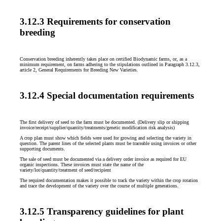
3.12.3 Requirements for conservation
breeding
Conservation breeding inherently takes place on certified Biodynamic farms, or, as a
minimum requirement, on farms adhering to the stipulations outlined in Paragraph 3.12.3,
article 2, General Requirements for Breeding New Varieties.
3.12.4 Special documentation requirements
The first delivery of seed to the farm must be documented. (Delivery slip or shipping
invoice/receipt/supplier/quantity/treatments/genetic modification risk analysis)
A crop plan must show which fields were used for growing and selecting the variety in
question. The parent lines of the selected plants must be traceable using invoices or other
supporting documents.
The sale of seed must be documented via a delivery order invoice as required for EU
organic inspections. These invoices must state the name of the
variety/lot/quantity/treatment of seed/recipient
The required documentation makes it possible to track the variety within the crop rotation
and trace the development of the variety over the course of multiple generations.
3.12.5 Transparency guidelines for plant