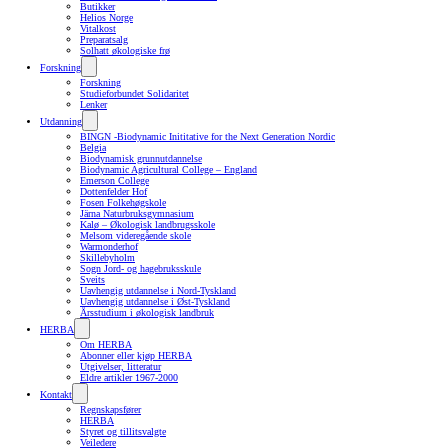
Butikker
Helios Norge
Vitalkost
Preparatsalg
Solhatt økologiske frø
Forskning
Forskning
Studieforbundet Solidaritet
Lenker
Utdanning
BINGN -Biodynamic Inititative for the Next Generation Nordic
Belgia
Biodynamisk grunnutdannelse
Biodynamic Agricultural College – England
Emerson College
Dottenfelder Hof
Fosen Folkehøgskole
Järna Naturbruksgymnasium
Kalø – Økologisk landbrugsskole
Melsom videregående skole
Warmonderhof
Skillebyholm
Sogn Jord- og hagebruksskule
Sveits
Uavhengig utdannelse i Nord-Tyskland
Uavhengig utdannelse i Øst-Tyskland
Årsstudium i økologisk landbruk
HERBA
Om HERBA
Abonner eller kjøp HERBA
Utgivelser, litteratur
Eldre artikler 1967-2000
Kontakt
Regnskapsfører
HERBA
Styret og tillitsvalgte
Veiledere