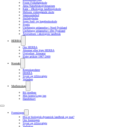
Fosen Folkehøgskole
Järna Naturbruksgymnasium
Kalø – Økologisk landbrugsskole
Melsom videregående skole
Warmonderhof
Skillebyholm
Sogn Jord- og hagebruksskule
Sveits
Uavhengig utdannelse i Nord-Tyskland
Uavhengig utdannelse i Øst-Tyskland
Årsstudium i økologisk landbruk
HERBA
Om HERBA
Abonner eller kjøp HERBA
Utgivelser, litteratur
Eldre artikler 1967-2000
Kontakt
Regnskapsfører
HERBA
Styret og tillitsvalgte
Veiledere
Medlemskap
Bli medlem
Min konto/Logg inn
Handlekurv
Foreningen
Hva er biologisk-dynamisk landbruk og mat?
Om foreningen
Styret og tillitsvalgte
Vedtekter