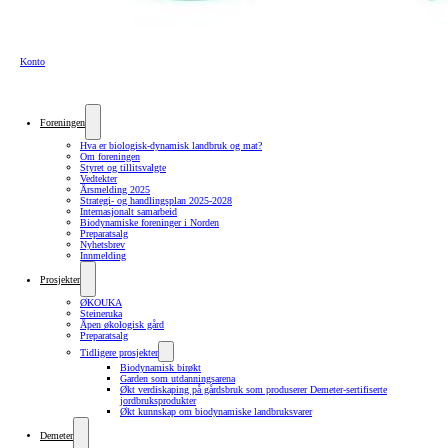
Konto
Foreningen
Hva er biologisk-dynamisk landbruk og mat?
Om foreningen
Styret og tillitsvalgte
Vedtekter
Årsmelding 2025
Strategi- og handlingsplan 2025-2028
Internasjonalt samarbeid
Biodynamiske foreninger i Norden
Preparatsalg
Nyhetsbrev
Innmelding
Prosjekter
ØKOUKA
Steineruka
Åpen økologisk gård
Preparatsalg
Tidligere prosjekter
Biodynamisk birøkt
Garden som utdanningsarena
Økt verdiskaping på gårdsbruk som produserer Demeter-sertifiserte
jordbruksprodukter
Økt kunnskap om biodynamiske landbruksvarer
Demeter