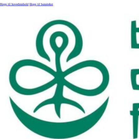
Hopp til hovedinnhold
Hopp til bunntekst