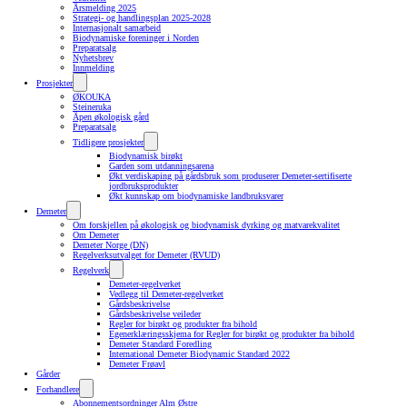
Årsmelding 2025
Strategi- og handlingsplan 2025-2028
Internasjonalt samarbeid
Biodynamiske foreninger i Norden
Preparatsalg
Nyhetsbrev
Innmelding
Prosjekter
ØKOUKA
Steineruka
Åpen økologisk gård
Preparatsalg
Tidligere prosjekter
Biodynamisk birøkt
Garden som utdanningsarena
Økt verdiskaping på gårdsbruk som produserer Demeter-sertifiserte
jordbruksprodukter
Økt kunnskap om biodynamiske landbruksvarer
Demeter
Om forskjellen på økologisk og biodynamisk dyrking og matvarekvalitet
Om Demeter
Demeter Norge (DN)
Regelverksutvalget for Demeter (RVUD)
Regelverk
Demeter-regelverket
Vedlegg til Demeter-regelverket
Gårdsbeskrivelse
Gårdsbeskrivelse veileder
Regler for birøkt og produkter fra bihold
Egenerklæringsskjema for Regler for birøkt og produkter fra bihold
Demeter Standard Foredling
International Demeter Biodynamic Standard 2022
Demeter Frøavl
Gårder
Forhandlere
Abonnementsordninger Alm Østre