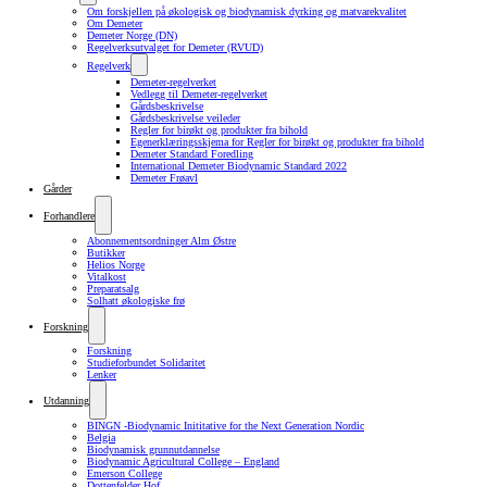
Om forskjellen på økologisk og biodynamisk dyrking og matvarekvalitet
Om Demeter
Demeter Norge (DN)
Regelverksutvalget for Demeter (RVUD)
Regelverk
Demeter-regelverket
Vedlegg til Demeter-regelverket
Gårdsbeskrivelse
Gårdsbeskrivelse veileder
Regler for birøkt og produkter fra bihold
Egenerklæringsskjema for Regler for birøkt og produkter fra bihold
Demeter Standard Foredling
International Demeter Biodynamic Standard 2022
Demeter Frøavl
Gårder
Forhandlere
Abonnementsordninger Alm Østre
Butikker
Helios Norge
Vitalkost
Preparatsalg
Solhatt økologiske frø
Forskning
Forskning
Studieforbundet Solidaritet
Lenker
Utdanning
BINGN -Biodynamic Inititative for the Next Generation Nordic
Belgia
Biodynamisk grunnutdannelse
Biodynamic Agricultural College – England
Emerson College
Dottenfelder Hof