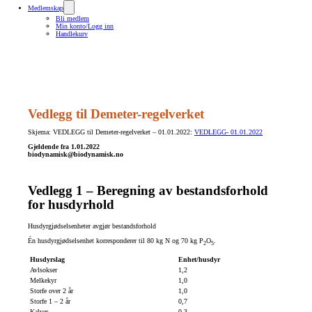
Medlemskap
Bli medlem
Min konto/Logg inn
Handlekurv
Vedlegg til Demeter-regelverket
Skjema: VEDLEGG til Demeter-regelverket – 01.01.2022:
VEDLEGG- 01.01.2022
Gjeldende fra 1.01.2022
biodynamisk@biodynamisk.no
Vedlegg 1 – Beregning av bestandsforhold
for husdyrhold
Husdyrgjødselsenheter avgjør bestandsforhold
Én husdyrgjødselsenhet korresponderer til 80 kg N og 70 kg P
O
.
2
5
Husdyrslag
Enhet/husdyr
Avlsokser
1,2
Melkekyr
1,0
Storfe over 2 år
1,0
Storfe 1 – 2 år
0,7
Kalver
0,3