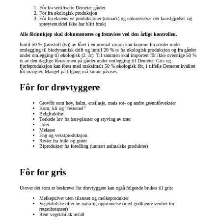
Fôr fra sertifiserte Demeter gårder
Fôr fra økologisk produksjon
Fôr fra ekstensive produksjoner (utmark) og naturreservat der kunstgjødsel og
sprøytemiddel ikke har blitt brukt
Alle fôrinnkjøp skal dokumenteres og fremvises ved den årlige kontrollen.
Inntil 50 % (tørrstoff (ts)) av fôret i en normal rasjon kan komme fra arealer under
omlegging til biodynamisk drift og inntil 20 % ts fra økologisk produksjon og fra gårder
under omlegging til økologisk (2. år). Til sammen skal importert fôr ikke overstige 50 %
ts av den daglige fôrrasjonen på gårder under omlegging til Demeter. Gris og
fjørfeproduksjon kan fôres med maksimalt 50 % økologisk fôr, i tilfelle Demeter kvalitet
fôr mangler. Mangel på tilgang må kunne påvises.
Fôr for drøvtyggere
Grovfôr som høy, halm, ensilasje, mais rot- og andre grønnfôrvekster
Korn, kli og ”restemel”
Belgfruktfrø
Tørkede løv fra bær-planter og styving av trær
Urter
Melasse
Eng og vekstproduksjon
Rester fra frukt og grønt
Biprodukter fra foredling (unntatt animalske produkter)
Fôr for gris
Utover det som er beskrevet for drøvtyggere kan også følgende brukes til gris:
Melkepulver uten tilsatser og melkeprodukter
Vegetabilske oljer av naturlig opprinnelse (med godkjente verdier for
restsubstanser)
Rent vegetabilsk avfall