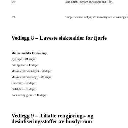
23
Lang omstillingsperiode (lenger enn 5 år).
24
Kompletterende innkjøp av konvensjonelt erstatningsfô
Vedlegg 8 – Laveste slaktealder for fjørfe
Minimumsalder for slakting:
Kyllinger – 81 dager
Pekingender – 49 dager
Moskusender (hunndyr) – 70 dager
Moskusender (hanndyr) – 84 dager
Grasender – 92 dager
Perlehøns – 94 dager
Kalkuner og gjess – 140 dager
Vedlegg 9 – Tillatte rengjørings- og
desinfiseringsstoffer av husdyrrom