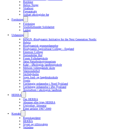
Butikker
Helios Norge
Vitalkost
Preparatsalg
Solhatt økologiske frø
Forskning
Forskning
Studieforbundet Solidaritet
Lenker
Utdanning
BINGN -Biodynamic Inititative for the Next Generation Nordic
Belgia
Biodynamisk grunnutdannelse
Biodynamic Agricultural College – England
Emerson College
Dottenfelder Hof
Fosen Folkehøgskole
Järna Naturbruksgymnasium
Kalø – Økologisk landbrugsskole
Melsom videregående skole
Warmonderhof
Skillebyholm
Sogn Jord- og hagebruksskule
Sveits
Uavhengig utdannelse i Nord-Tyskland
Uavhengig utdannelse i Øst-Tyskland
Årsstudium i økologisk landbruk
HERBA
Om HERBA
Abonner eller kjøp HERBA
Utgivelser, litteratur
Eldre artikler 1967-2000
Kontakt
Regnskapsfører
HERBA
Styret og tillitsvalgte
Veiledere