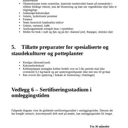
kulturvekster
Oljeemulsjoner (uten syntetiske, kjemiske insekticider) basert på mineralolje i
tilfeller flerårige vekster, kun før blomstring og bare om vegetabilske oljer ikke er
tilgjengelige
Grønnsåpe/kaliumsåper
Gelatin, hydroliserte proteiner
Feramol
Neem Insecticid Azadirachta indica+
Gelatin, steinmel, kaffe
Antikoagulerende rottegift (kun i rottefeller)
Midler for bruk i stall og fjøs og på dyr: diatomé jord, fluepapir, eteriske oljer
5. Tillatte preparater for spesialiserte og
staudekulturer og potteplanter
Kiselgur (diotomè-jord)
Kalsiumhydroksid
Kobberpreparat (mengden kobber fordelt over en 5-års periode skal ikke
overskride 0,3 kg/daa/år og per sprøytingstidspunkt ikke mer enn 50 gr/daa)
Ren svovel (for sprøyting i forkant av blomstring i frukthager)
Vedlegg 6 – Sertifiseringsstadium i
omleggingstiden
Følgende diagram viser de gjeldende sertifiseringsstadier i omleggingstiden. Dersom det
har foregått intensiv, konvensjonell drift med på arealet, kan omleggingstiden bli lenger.
Fra 36 måneder