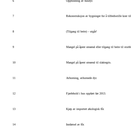
6
Oppbinding av husdyr.
7
Rekonstruksjon av bygninger for å tilfredsstille krav ti
8
(Tilgang til beite) – utgår!
9
Mangel på åpent uteareal eller tilgang til beite til storf
10
Mangel på åpent uteareal til slaktegris.
11
Avhorning, avhornede dyr.
12
Fjørfehold i hus oppført før 2013.
13
Kjøp av importert økologisk fôr.
14
Innførsel av fôr.