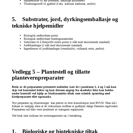
Hjelpemidler til frø (steinmel, naturlige polymerer)
Tilsetningsstoff til gjødsel (f.eks. kalsium karbonat, zeolitt)
5. Substrater, jord, dyrkingsemballasje og
tekniske hjelpemidler
Biologisk nedbrytbare potter
Biologisk nedbrytbare bindingsmaterialer
Substrater til å fremstille trykte potter (i tråd med eksisterende
standard)
Jordblandinger (i tråd med eksisterende standard)
Ingredienser til jordblandinger (vermikulitt, vulkansk stein, perlite)
Vedlegg 5 – Plantestell og tillatte
plantevernpreparater
Bruk av de preparatene presentert nedenfor, især de i punktum 3, 4 og 5 må kun
skje ved konstatert behov og kun dersom angrep fra skadedyr ikke kan holdes
under kontroll ved hjelp av biodynamiske tiltak som rytmisk sprøyting med
kiselpreparatet eller ugrasaske.
Nye preparater og tilnærminger kan prøves ut etter konsultasjon med RVUD. Man må i
forkant av innkjøp sikre at de virksomme stoffene er godkjent ifølge Demeter regelverket.
Preparatene må ikke være produsert av transgene organismer.
Ved bruk skal risikoen for nytteorganismer tas i betrakting.
1. Biologiske og biotekniske tiltak