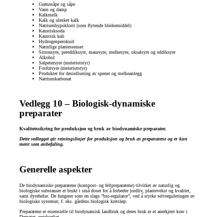
Grønnsåpe og såpe
Vann og damp
Kalkmelk
Kalk og ulesket kalk
Natriumhypoklorit (som flytende bleikemiddel)
Kaustisksoda
Kaustisk kali
Hydrogenperoksid
Naturlige plantessenser
Sitronsyre, pereddiksyre, maursyre, melkesyre, oksalsyre og eddiksyre
Alkohol
Salpetersyre (meieriutstyr)
Fosforsyre (meieriutstyr)
Produkter for desinfisering av spener og melkeanlegg
Natriumkarbonat
Vedlegg 10 – Biologisk-dynamiske
preparater
Kvalitetssikring for produksjon og bruk av biodynamiske preparater.
Dette vedlegget gir retningslinjer for produksjon og bruk av preparatene og er kun
ment som anbefaling.
Generelle aspekter
De biodynamiske preparatene (kompost- og feltpreparatene) tilvirket av naturlig og
biologiske substanser er brukt i små doser for å forbedre jordliv, plantevekst og kvalitet,
samt dyrehelse. De fungerer som en slags ”bio-regulator”, ved å styrke selvreguleringen av
biologiske systemer, f. eks. gårdens biologisk kretsløp.
Preparatene er essensielle til biodynamisk landbruk og deres bruk er et anerkjent krav i
Demeter- regelverket.