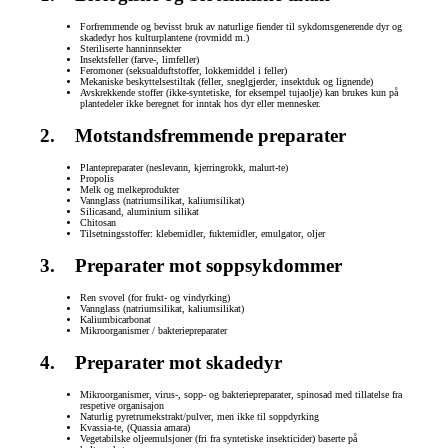
Forfremmende og bevisst bruk av naturlige fiender til sykdomsgenerende dyr og
skadedyr hos kulturplantene (rovmidd m.)
Steriliserte hanninnsekter
Insektsfeller (farve-, limfeller)
Feromoner (seksualduftstoffer, lokkemiddel i feller)
Mekaniske beskyttelsestiltak (feller, sneglgjerder, insektduk og lignende)
Avskrekkende stoffer (ikke-syntetiske, for eksempel tujaolje) kan brukes kun på
plantedeler ikke beregnet for inntak hos dyr eller mennesker.
2. Motstandsfremmende preparater
Plantepreparater (neslevann, kjerringrokk, malurt-te)
Propolis
Melk og melkeprodukter
Vannglass (natriumsilikat, kaliumsilikat)
Silicasand, aluminium silikat
Chitosan
Tilsetningsstoffer: klebemidler, fuktemidler, emulgator, oljer
3. Preparater mot soppsykdommer
Ren svovel (for frukt- og vindyrking)
Vannglass (natriumsilikat, kaliumsilikat)
Kaliumbicarbonat
Mikroorganismer / bakteriepreparater
4. Preparater mot skadedyr
Mikroorganismer, virus-, sopp- og bakteriepreparater, spinosad med tillatelse fra
respetive organisajon
Naturlig pyretrumekstrakt/pulver, men ikke til soppdyrking
Kvassia-te, (Quassia amara)
Vegetabilske oljeemulsjoner (fri fra syntetiske insekticider) baserte på