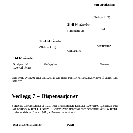
Full sertifisering
(Tidspunkt 3)
24 til 36 måneder
Full
(Tidspunkt 2)
12 til 24 måneder
sertifisering
(Tidspunkt 1)
Omlegging
0 til 12 måneder
Biodynamisk
Omlegging
Demeter
regelverk følges
Den tredje avlingen etter omlegging kan under normale omleggingsforhold få status som
Demeter.
Vedlegg 7 – Dispensasjoner
Følgende dispensasjoner er listet i det Internasjonale Demeter-regelverket. Dispensasjoner
kan bevilges av RVUD i Norge. Alle bevilgede dispensasjoner rapporteres årlig av RVUD
til Accreditation Council (AC) i Demeter International.
Dispensasjonsnummer
Navn