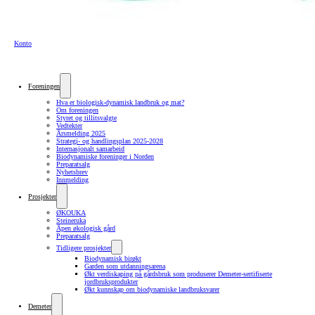
Konto
Foreningen
Hva er biologisk-dynamisk landbruk og mat?
Om foreningen
Styret og tillitsvalgte
Vedtekter
Årsmelding 2025
Strategi- og handlingsplan 2025-2028
Internasjonalt samarbeid
Biodynamiske foreninger i Norden
Preparatsalg
Nyhetsbrev
Innmelding
Prosjekter
ØKOUKA
Steineruka
Åpen økologisk gård
Preparatsalg
Tidligere prosjekter
Biodynamisk birøkt
Garden som utdanningsarena
Økt verdiskaping på gårdsbruk som produserer Demeter-sertifiserte
jordbruksprodukter
Økt kunnskap om biodynamiske landbruksvarer
Demeter