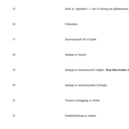
15
Bruk av ”gjestedyr”, f. eks til beiting der gårdbrukeren
16
Fellesbeite.
17
Konvensjonelt fôr til fjørfe.
18
Innkjøp av husdyr.
19
Innkjøp av konvensjonell smågris.
Kan ikke brukes i
20
Innkjøp av konvensjonelle kyllinger.
21
Trinnvis omlegging av skifter.
22
Parallelldyrking av stauder.