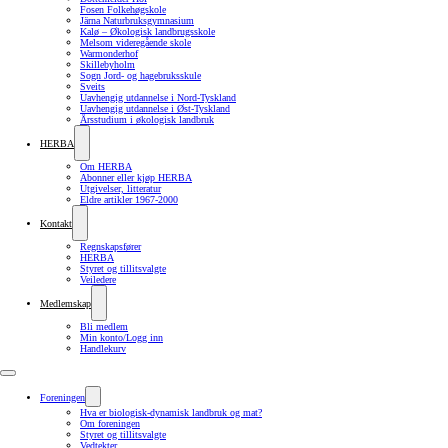
Fosen Folkehøgskole
Järna Naturbruksgymnasium
Kalø – Økologisk landbrugsskole
Melsom videregående skole
Warmonderhof
Skillebyholm
Sogn Jord- og hagebruksskule
Sveits
Uavhengig utdannelse i Nord-Tyskland
Uavhengig utdannelse i Øst-Tyskland
Årsstudium i økologisk landbruk
HERBA
Om HERBA
Abonner eller kjøp HERBA
Utgivelser, litteratur
Eldre artikler 1967-2000
Kontakt
Regnskapsfører
HERBA
Styret og tillitsvalgte
Veiledere
Medlemskap
Bli medlem
Min konto/Logg inn
Handlekurv
Foreningen
Hva er biologisk-dynamisk landbruk og mat?
Om foreningen
Styret og tillitsvalgte
Vedtekter