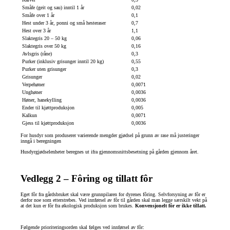
Småfe (geit og sau) inntil 1 år
0,02
Småfe over 1 år
0,1
Hest under 3 år, ponni og små hesteraser
0,7
Hest over 3 år
1,1
Slaktegris 20 – 50 kg
0,06
Slaktegris over 50 kg
0,16
Avlsgris (råne)
0,3
Purker (inklusiv grisunger inntil 20 kg)
0,55
Purker uten grisunger
0,3
Grisunger
0,02
Verpehøner
0,0071
Unghøner
0,0036
Høner, hanekylling
0,0036
Ender til kjøttproduksjon
0,005
Kalkun
0,0071
Gjess til kjøttproduksjon
0,0036
For husdyr som produserer varierende mengder gjødsel på grunn av rase må justeringer
inngå i beregningen
Husdyrgjødselenheter beregnes ut ifra gjennomsnittsbesetning på gården gjennom året.
Vedlegg 2 – Fôring og tillatt fôr
Eget fôr fra gårdsbruket skal være grunnpilaren for dyrenes fôring. Selvforsyning av fôr er
derfor noe som etterstrebes. Ved innførsel av fôr til gården skal man legge særskilt vekt på
at det kun er fôr fra økologisk produksjon som brukes.
Konvensjonelt fôr er ikke tillatt.
Følgende prioriteringsorden skal følges ved innførsel av fôr: