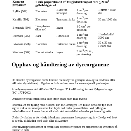
3
3
Kompost-
1 serie preparater/2-8 m
fastgjødsel/kompost eller
<
20 m
preparater
gylle/bløtgjødsel
3
Blære fra
1 blære / 2500
1 cm
per
Ryllik (502)
Blomsten
kronhjort
daa
dosering
3
1 cm
per
Kamille (503)
Blomsten
Tynntarm fra ku
30 cm/1000 daa
dosering
3
Hele planten
1-2 cm
per
Brennesle (504)
Ingen
(ikke rot)
dosering
3
1 hodeskalle/
1 cm
per
Eikebark (505)
Bark
Hodeskalle
3000 daa
dosering
3
30 x 30 cm
1 cm
per
Løvetann (506)
Blomsten
Bukhinne fra ku
/ 1000 daa
dosering
3
2 cm
(20 ml)
Valeriana (507)
Blomst uttrekk
ingen
per dosering
Opphav og håndtering av dyreorganene
De aktuelle dyreorganene burde komme fra husdyr fra godkjent økologisk landbruk eller
vill natur (hjorteblære). Opphav av kuhorn kan være fra konvensjonell produksjon.
Alle dyreorganene skal tilfredsstille” kategori 3” kvalifisering for mat ifølge ordningen
(EC) 1774/2002.
Organene er brukt enten fersk eller tørket (skal helst ikke fryses).
Hodeskallen før fylling med eikebark kan mellomlagres i en lukket beholder fylt med
sagflis slik at mikroorganismer kan bryte ned rester på overflaten. Ved fylling av
hodeskallen med kvernet/raspet eikebark skal restavfallet avhendes på forsvarlig måte.
Under tilvirkning er det viktig å beskytte preparatene fra oppgraving fra ville dyr ved bruk
av gjerde, tildekking med stein eller tilsvarende.
Etter tilvirkningsprosessen er ferdig skal organrester fjernes fra preparatene og avhendes på
forsvarlig måte.