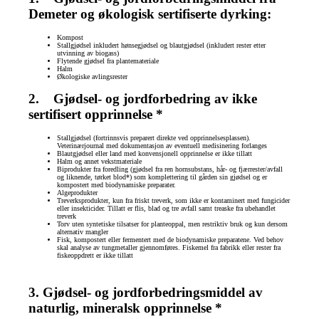
Demeter og økologisk sertifiserte dyrking:
Kompost
Stallgjødsel inkludert hønsegjødsel og blautgjødsel (inkludert rester etter
utvinning av biogass)
Flytende gjødsel fra plantemateriale
Halm
Økologiske avlingsrester
2. Gjødsel- og jordforbedring av ikke
sertifisert opprinnelse *
Stallgjødsel (fortrinnsvis preparert direkte ved opprinnelsesplassen).
Veterinærjournal med dokumentasjon av eventuell medisinering forlanges
Blautgjødsel eller land med konvensjonell opprinnelse er ikke tillatt
Halm og annet vekstmateriale
Biprodukter fra foredling (gjødsel fra ren hornsubstans, hår- og fjærrester/avfall
og liknende, tørket blod*) som komplettering til gården sin gjødsel og er
kompostert med biodynamiske preparater.
Algeprodukter
Treverksprodukter, kun fra friskt treverk, som ikke er kontaminert med fungicider
eller insekticider. Tillatt er flis, blad og tre avfall samt treaske fra ubehandlet
treverk
Torv uten syntetiske tilsatser for planteoppal, men restriktiv bruk og kun dersom
alternativ mangler
Fisk, kompostert eller fermentert med de biodynamiske preparatene. Ved behov
skal analyse av tungmetaller gjennomføres. Fiskemel fra fabrikk eller rester fra
fiskeoppdrett er ikke tillatt
3. Gjødsel- og jordforbedringsmiddel av
naturlig, mineralsk opprinnelse *