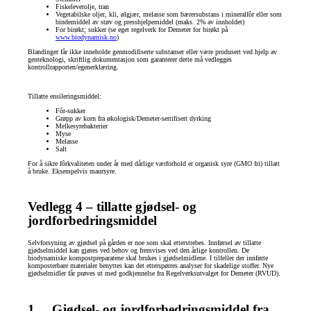
Fiskeleverolje, tran
Vegetabilske oljer, kli, ølgjær, melasse som bærersubstans i mineralfôr eller som
bindemiddel av støv og presshjelpemiddel (maks. 2% av innholdet)
For birøkt; sukker (se eget regelverk for Demeter for birøkt på
www.biodynamisk.no
)
Blandinger får ikke inneholde genmodifiserte substanser eller være produsert ved hjelp av
genteknologi, skriftlig dokumentasjon som garanterer dette må vedlegges
kontrollrapporten/egenerklæring.
Tillatte ensileringsmiddel:
Fôr-sukker
Grøpp av korn fra økologisk/Demeter-sertifisert dyrking
Melkesyrebakterier
Myse
Melasse
Salt
For å sikre fôrkvaliteten under år med dårlige værforhold er organisk syre (GMO fri) tillatt
å bruke. Eksempelvis maursyre.
Vedlegg 4 – tillatte gjødsel- og
jordforbedringsmiddel
Selvforsyning av gjødsel på gården er noe som skal etterstrebes. Innførsel av tillatte
gjødselmiddel kan gjøres ved behov og fremvises ved den årlige kontrollen. De
biodynamiske kompostpreparatene skal brukes i gjødselmidlene. I tilfeller der innførte
komposterbare materialer benyttes kan det etterspørres analyser for skadelige stoffer. Nye
gjødselmidler får prøves ut med godkjennelse fra Regelverksutvalget for Demeter (RVUD).
1. Gjødsel- og jordforbedringsmiddel fra