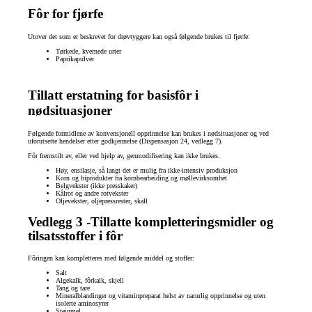
Fôr for fjørfe
Utover det som er beskrevet for drøvtyggere kan også følgende brukes til fjørfe:
Tørkede, kvernede urter
Paprikapulver
Tillatt erstatning for basisfôr i
nødsituasjoner
Følgende formidlene av konvensjonell opprinnelse kan brukes i nødsituasjoner og ved
uforutsette hendelser etter godkjennelse (Dispensasjon 24, vedlegg 7).
Fôr fremstilt av, eller ved hjelp av, genmodifisering kan ikke brukes.
Høy, ensilasje, så langt det er mulig fra ikke-intensiv produksjon
Korn og biprodukter fra kornbearbeiding og møllevirksomhet
Belgvekster (ikke presskaker)
Kålrot og andre rotvekster
Oljevekster, oljepressrester, skall
Vedlegg 3 -Tillatte kompletteringsmidler og
tilsatsstoffer i fôr
Fôringen kan kompletteres med følgende middel og stoffer:
Salt
Algekalk, fôrkalk, skjell
Tang og tare
Mineralblandinger og vitaminpreparat helst av naturlig opprinnelse og uten
isolerte aminosyrer
Steinmel