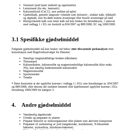
Steinmel (med kjent innhold og opprinnelse)
Leirmineral (for eks. bentonitt)
Kalsiumklorid (CaC12; mot prikker på epler)
Gjødselkalk, generelt langsomt virkende som dolomitt-, slukket kalk, blåskjell-
og algekalk, kun fra døde marine avsetninger eller fossile avsetninger på land
Hurtigvirkende kalk som brent kalk må kun brukes for desinfeksjon, i samsvar
med vedlegg 1 i EG sin forskrift nr.834/2007 og 889/2008, EC reg.1069/2009.
3.1 Spesifikke gjødselmiddel
Følgende gjødselmiddel må kun brukes ved behov
etter tilsvarende jordanalyser
etter
konsultasjon med Regelverksutvalget for Demeter:
Naturlige tungmetallfattige fosfater (råfosfater)
Thomasmel
Kaliumråsalter, kaliumsulfat og magnesiumholdige kaliumsulfat (klor maks.
3%); kun naturlig forekommende kaliumsalter
Magnesiumsulfat
Spormineraler
Treaske
* Dette forutsetter at det oppfyller kravene i vedlegg 1 i EGs sine forordninger nr. 834/2007
og 889/2008, eller dersom det omfatter beinmel eller kjøttbeinmel oppfyller kravene i EGs
forordning 1069/2009 for kategori 3.
4. Andre gjødselmiddel
Vannløselig algeekstrakt
Uttrekk og preparater av planter
Preparat fremstilt av mikroorganismer eller planter som aktiverer komposten
Preparater til inokulering av jord (tangekstrakt, kornferment, N-fikserende
bakterier, mykorrhiza, rhizobium-bakterier)