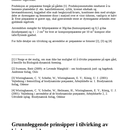
Produksjon av preparatene foregår på gården [1]. Produksjonsmetoden innebærer å ta
bestemte plantedeler (f. eks. kamilleblomster, ryllik, kvernet eikebark og
løvetannblomster), kugjødsel eller malt bergkrystall/kvarts, kombinere dem med utvalgte
deler av dyreorganer og fermentere disse i matjord over et visst tidsrom, vanligvis et halvt
år. Etter preparatene er gravet opp, skal gjenværende rester av dyreorganene avhendes etter
gjeldende regelverk.
Anvendelses mengder for feltpreparatene er 30g/daa (humuspreparat) og 0,5 g/daa
3
3
(kiselpreparat) og 1 – 2 cm
for hver av kompostpreparatene per 10 m
kompost eller
talle/flytende gjødsel.
For fulle detaljer om tilvirking og anvendelse av preparatene se fotnoter [2], [3] og [4]
________________
[1] I Norge er det mulig, om man ikke har mulighet til å tilvirke preparatene på egen gård,
å bestille fra Biologisk-dynamisk forening.
[2] Swensen, Berit (2009): et Levende Mangfold – om biodynamisk jord- og hagebruk.
Andrimne forlag, Oslo
[3] Wistinghausen, C. V; Scheibe, W.; Wistinghausen, E. V.; König, U. J. (2001):
Vejledning i fremstilling af biodynamiske præparater, Arbejdshefte nr. 1. Biodynamisk
forlag, Odense
[4] Wistinghausen, C. V; Scheibe, W.; Heilmann, H.; Wistinghausen, E. V.; König, U. J.
(2001): Vejledning i anvendelse af de biodynamiske præparater, Arbejdshæfte 2, 2.
Udvidede oplag. Biodynamisk forlag, Odense
Grunnleggende prinsipper i tilvirking av