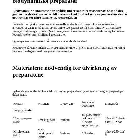
biodynamiske preparater
Biodynamiske preparatene blir tilvirket under naturlige prosesser og helst på den
gården der de skal anvendes. Alt materiale brukt i tilvirkning av preparatene skal så
godt det lar seg gjøre stammer fra denne gården.
Levende biologiske prosesser er essensielle under tilvirkningen. Dyreorganene som
anvendes er valgt ut på grunn av de unike egenskaper de har som følge av sin tidligere
funksjon i dyreorganismen. Deres funksjon er å konsentrere de konstruktive og formende
levende krefter inn i stoffene i preparatene.
Dyreorganene som brukes må være av matkvalitetsstandard.
Produserte på denne måten vil preparatene utvikle en sterk, men subtil kraft hvis virkning
kan sammenlignes med homøopatiske remedier.
Materialene nødvendig for tilvirkning av
preparatene
Følgende materialer brukes i tilvirkning av preparatene og anbefalte mengder preparat per
dekar (daa).
Anbefalte
Preparat
Materiale
Dyreorgan
Mengde/år
doseringer
Feltpreparater
15 g/daa utrørt i
Humuspreparat
nok vann
1 horn/10 daa/år
Fast kugjødsel
Kuhorn
(500)
tilpasset
eller 15 g/daa
sprøyteutstyr
Malt
Kiselpreparat
1 horn/250 daa/
bergkrystall/
Kuhorn
0,5 g/daa
(501)
år
kvarts