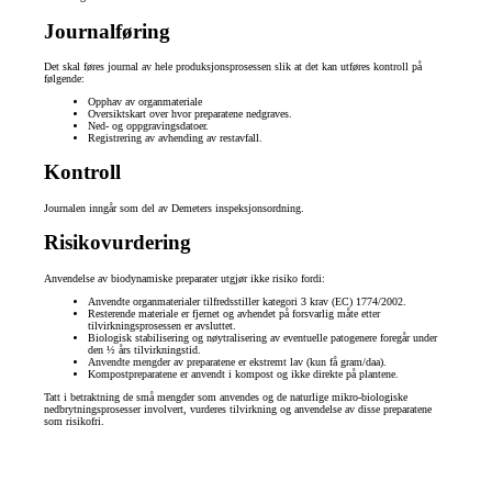
Journalføring
Det skal føres journal av hele produksjonsprosessen slik at det kan utføres kontroll på
følgende:
Opphav av organmateriale
Oversiktskart over hvor preparatene nedgraves.
Ned- og oppgravingsdatoer.
Registrering av avhending av restavfall.
Kontroll
Journalen inngår som del av Demeters inspeksjonsordning.
Risikovurdering
Anvendelse av biodynamiske preparater utgjør ikke risiko fordi:
Anvendte organmaterialer tilfredsstiller kategori 3 krav (EC) 1774/2002.
Resterende materiale er fjernet og avhendet på forsvarlig måte etter
tilvirkningsprosessen er avsluttet.
Biologisk stabilisering og nøytralisering av eventuelle patogenere foregår under
den ½ års tilvirkningstid.
Anvendte mengder av preparatene er ekstremt lav (kun få gram/daa).
Kompostpreparatene er anvendt i kompost og ikke direkte på plantene.
Tatt i betraktning de små mengder som anvendes og de naturlige mikro-biologiske
nedbrytningsprosesser involvert, vurderes tilvirkning og anvendelse av disse preparatene
som risikofri.