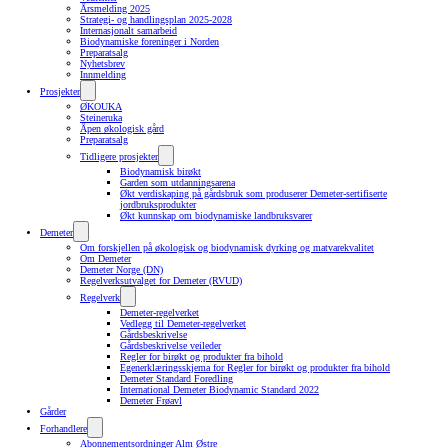
Årsmelding 2025
Strategi- og handlingsplan 2025-2028
Internasjonalt samarbeid
Biodynamiske foreninger i Norden
Preparatsalg
Nyhetsbrev
Innmelding
Prosjekter
ØKOUKA
Steineruka
Åpen økologisk gård
Preparatsalg
Tidligere prosjekter
Biodynamisk birøkt
Garden som utdanningsarena
Økt verdiskaping på gårdsbruk som produserer Demeter-sertifiserte
jordbruksprodukter
Økt kunnskap om biodynamiske landbruksvarer
Demeter
Om forskjellen på økologisk og biodynamisk dyrking og matvarekvalitet
Om Demeter
Demeter Norge (DN)
Regelverksutvalget for Demeter (RVUD)
Regelverk
Demeter-regelverket
Vedlegg til Demeter-regelverket
Gårdsbeskrivelse
Gårdsbeskrivelse veileder
Regler for birøkt og produkter fra bihold
Egenerklæringsskjema for Regler for birøkt og produkter fra bihold
Demeter Standard Foredling
International Demeter Biodynamic Standard 2022
Demeter Frøavl
Gårder
Forhandlere
Abonnementsordninger Alm Østre