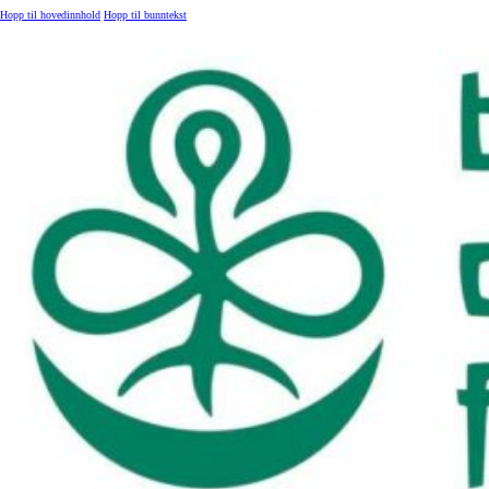
Hopp til hovedinnhold
Hopp til bunntekst