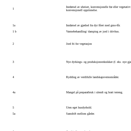
Innførsel av ubeiset, konvensjonelle frø eller vegetativ
1
konvensjonell opprinnelse.
1a
Innførsel av gjødsel fra dyr fôret med gmo-fôr.
1 b
Varmebehandling/ damping av jord i drivhus.
2
Jord fri for vegetasjon
3
Nye dyrkings- og produksjonsteknikker (f. eks. nye gjø
4
Rydding av verdifulle landskapsvernområder.
4a
Mangel på preparatbruk i ulendt og bratt terreng.
5
Uten eget husdyrhold.
5a
Samdrift mellom gårder.