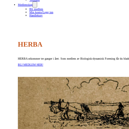
Medlemskap
Bli medlem
Min konto/Logg inn
Handlekurv
HERBA
HERBA utkommer tre ganger i året. Som medlem av Biologisk-dynamisk Forening får du bladet 
BLI MEDLEM HER!