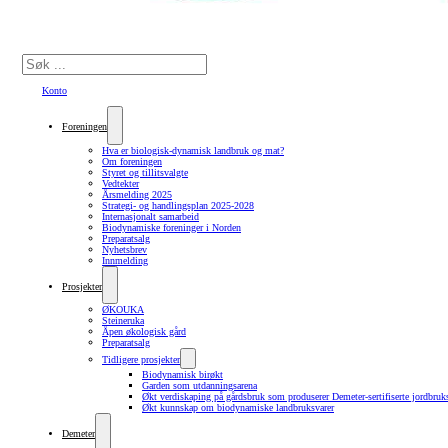
Søk
Konto
Foreningen
Hva er biologisk-dynamisk landbruk og mat?
Om foreningen
Styret og tillitsvalgte
Vedtekter
Årsmelding 2025
Strategi- og handlingsplan 2025-2028
Internasjonalt samarbeid
Biodynamiske foreninger i Norden
Preparatsalg
Nyhetsbrev
Innmelding
Prosjekter
ØKOUKA
Steineruka
Åpen økologisk gård
Preparatsalg
Tidligere prosjekter
Biodynamisk birøkt
Garden som utdanningsarena
Økt verdiskaping på gårdsbruk som produserer Demeter-sertifiserte jordbruk
Økt kunnskap om biodynamiske landbruksvarer
Demeter