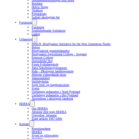
Abonnementsordninger Alm Østre
Butikker
Helios Norge
Vitalkost
Preparatsalg
Solhatt økologiske frø
Forskning
Forskning
Studieforbundet Solidaritet
Lenker
Utdanning
BINGN -Biodynamic Inititative for the Next Generation Nordic
Belgia
Biodynamisk grunnutdannelse
Biodynamic Agricultural College – England
Emerson College
Dottenfelder Hof
Fosen Folkehøgskole
Järna Naturbruksgymnasium
Kalø – Økologisk landbrugsskole
Melsom videregående skole
Warmonderhof
Skillebyholm
Sogn Jord- og hagebruksskule
Sveits
Uavhengig utdannelse i Nord-Tyskland
Uavhengig utdannelse i Øst-Tyskland
Årsstudium i økologisk landbruk
HERBA
Om HERBA
Abonner eller kjøp HERBA
Utgivelser, litteratur
Eldre artikler 1967-2000
Kontakt
Regnskapsfører
HERBA
Styret og tillitsvalgte
Veiledere