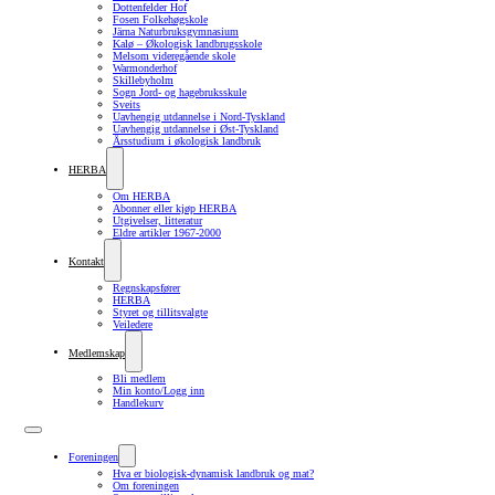
Dottenfelder Hof
Fosen Folkehøgskole
Järna Naturbruksgymnasium
Kalø – Økologisk landbrugsskole
Melsom videregående skole
Warmonderhof
Skillebyholm
Sogn Jord- og hagebruksskule
Sveits
Uavhengig utdannelse i Nord-Tyskland
Uavhengig utdannelse i Øst-Tyskland
Årsstudium i økologisk landbruk
HERBA
Om HERBA
Abonner eller kjøp HERBA
Utgivelser, litteratur
Eldre artikler 1967-2000
Kontakt
Regnskapsfører
HERBA
Styret og tillitsvalgte
Veiledere
Medlemskap
Bli medlem
Min konto/Logg inn
Handlekurv
Foreningen
Hva er biologisk-dynamisk landbruk og mat?
Om foreningen