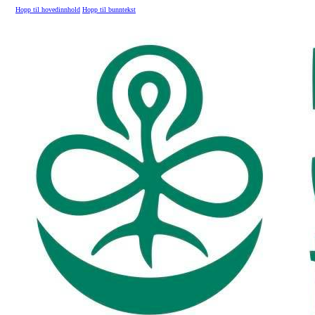
Hopp til hovedinnhold
Hopp til bunntekst