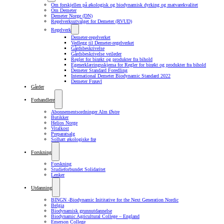
Om forskjellen på økologisk og biodynamisk dyrking og matvarekvalitet
Om Demeter
Demeter Norge (DN)
Regelverksutvalget for Demeter (RVUD)
Regelverk
Demeter-regelverket
Vedlegg til Demeter-regelverket
Gårdsbeskrivelse
Gårdsbeskrivelse veileder
Regler for birøkt og produkter fra bihold
Egenerklæringsskjema for Regler for birøkt og produkter fra bihold
Demeter Standard Foredling
International Demeter Biodynamic Standard 2022
Demeter Frøavl
Gårder
Forhandlere
Abonnementsordninger Alm Østre
Butikker
Helios Norge
Vitalkost
Preparatsalg
Solhatt økologiske frø
Forskning
Forskning
Studieforbundet Solidaritet
Lenker
Utdanning
BINGN -Biodynamic Inititative for the Next Generation Nordic
Belgia
Biodynamisk grunnutdannelse
Biodynamic Agricultural College – England
Emerson College