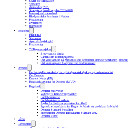
Styret og tillitsvalgte
Vedtekter
Årsmelding 2025
Strategi- og handlingsplan 2025-2028
Internasjonalt samarbeid
Biodynamiske foreninger i Norden
Preparatsalg
Nyhetsbrev
Innmelding
Prosjekter
ØKOUKA
Steineruka
Åpen økologisk gård
Preparatsalg
Tidligere prosjekter
Biodynamisk birøkt
Garden som utdanningsarena
Økt verdiskaping på gårdsbruk som produserer Demeter-sertifiserte jordbruk
Økt kunnskap om biodynamiske landbruksvarer
Demeter
Om forskjellen på økologisk og biodynamisk dyrking og matvarekvalitet
Om Demeter
Demeter Norge (DN)
Regelverksutvalget for Demeter (RVUD)
Regelverk
Demeter-regelverket
Vedlegg til Demeter-regelverket
Gårdsbeskrivelse
Gårdsbeskrivelse veileder
Regler for birøkt og produkter fra bihold
Egenerklæringsskjema for Regler for birøkt og produkter fra bihold
Demeter Standard Foredling
International Demeter Biodynamic Standard 2022
Demeter Frøavl
Gårder
Forhandlere