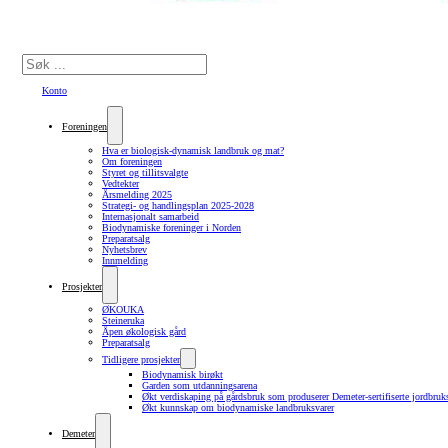
Søk
Konto
Foreningen
Hva er biologisk-dynamisk landbruk og mat?
Om foreningen
Styret og tillitsvalgte
Vedtekter
Årsmelding 2025
Strategi- og handlingsplan 2025-2028
Internasjonalt samarbeid
Biodynamiske foreninger i Norden
Preparatsalg
Nyhetsbrev
Innmelding
Prosjekter
ØKOUKA
Steineruka
Åpen økologisk gård
Preparatsalg
Tidligere prosjekter
Biodynamisk birøkt
Garden som utdanningsarena
Økt verdiskaping på gårdsbruk som produserer Demeter-sertifiserte jordbruk
Økt kunnskap om biodynamiske landbruksvarer
Demeter