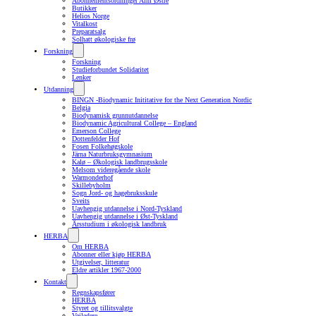
Abonnementsordninger Alm Østre
Butikker
Helios Norge
Vitalkost
Preparatsalg
Solhatt økologiske frø
Forskning
Forskning
Studieforbundet Solidaritet
Lenker
Utdanning
BINGN -Biodynamic Inititative for the Next Generation Nordic
Belgia
Biodynamisk grunnutdannelse
Biodynamic Agricultural College – England
Emerson College
Dottenfelder Hof
Fosen Folkehøgskole
Järna Naturbruksgymnasium
Kalø – Økologisk landbrugsskole
Melsom videregående skole
Warmonderhof
Skillebyholm
Sogn Jord- og hagebruksskule
Sveits
Uavhengig utdannelse i Nord-Tyskland
Uavhengig utdannelse i Øst-Tyskland
Årsstudium i økologisk landbruk
HERBA
Om HERBA
Abonner eller kjøp HERBA
Utgivelser, litteratur
Eldre artikler 1967-2000
Kontakt
Regnskapsfører
HERBA
Styret og tillitsvalgte
Veiledere