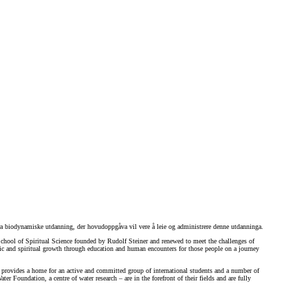
ira biodynamiske utdanning, der hovudoppgåva vil vere å leie og administrere denne utdanninga.
School of Spiritual Science founded by Rudolf Steiner and renewed to meet the challenges of
stic and spiritual growth through education and human encounters for those people on a journey
 provides a home for an active and committed group of international students and a number of
r Foundation, a centre of water research – are in the forefront of their fields and are fully