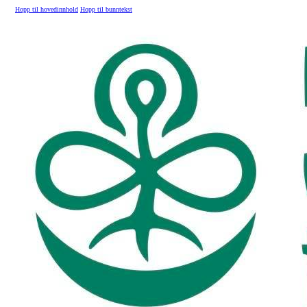
Hopp til hovedinnhold
Hopp til bunntekst