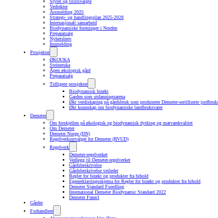
Styret og tillitsvalgte
Vedtekter
Årsmelding 2025
Strategi- og handlingsplan 2025-2028
Internasjonalt samarbeid
Biodynamiske foreninger i Norden
Preparatsalg
Nyhetsbrev
Innmelding
Prosjekter
ØKOUKA
Steineruka
Åpen økologisk gård
Preparatsalg
Tidligere prosjekter
Biodynamisk birøkt
Garden som utdanningsarena
Økt verdiskaping på gårdsbruk som produserer Demeter-sertifiserte jordbruk
Økt kunnskap om biodynamiske landbruksvarer
Demeter
Om forskjellen på økologisk og biodynamisk dyrking og matvarekvalitet
Om Demeter
Demeter Norge (DN)
Regelverksutvalget for Demeter (RVUD)
Regelverk
Demeter-regelverket
Vedlegg til Demeter-regelverket
Gårdsbeskrivelse
Gårdsbeskrivelse veileder
Regler for birøkt og produkter fra bihold
Egenerklæringsskjema for Regler for birøkt og produkter fra bihold
Demeter Standard Foredling
International Demeter Biodynamic Standard 2022
Demeter Frøavl
Gårder
Forhandlere