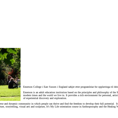
Emerson College i East Sussex i England søkjer etter programleiar for opplæringa til de
Emerson is an adult education institution based on the principles and philosophy of the 
modern times and the world we live in. It provides a rich environment for personal, arti
of experiential discovery and exploration.
rse and dynamic community in which people can thrive and find the freedom to develop their full potential. It
e, storytelling, visual arts and sculpture, It’s My Life orientation course in Anthroposophy and the Healing Wate