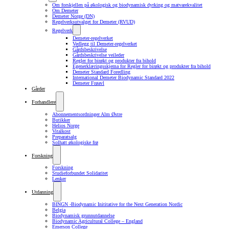
Om forskjellen på økologisk og biodynamisk dyrking og matvarekvalitet
Om Demeter
Demeter Norge (DN)
Regelverksutvalget for Demeter (RVUD)
Regelverk
Demeter-regelverket
Vedlegg til Demeter-regelverket
Gårdsbeskrivelse
Gårdsbeskrivelse veileder
Regler for birøkt og produkter fra bihold
Egenerklæringsskjema for Regler for birøkt og produkter fra bihold
Demeter Standard Foredling
International Demeter Biodynamic Standard 2022
Demeter Frøavl
Gårder
Forhandlere
Abonnementsordninger Alm Østre
Butikker
Helios Norge
Vitalkost
Preparatsalg
Solhatt økologiske frø
Forskning
Forskning
Studieforbundet Solidaritet
Lenker
Utdanning
BINGN -Biodynamic Inititative for the Next Generation Nordic
Belgia
Biodynamisk grunnutdannelse
Biodynamic Agricultural College – England
Emerson College