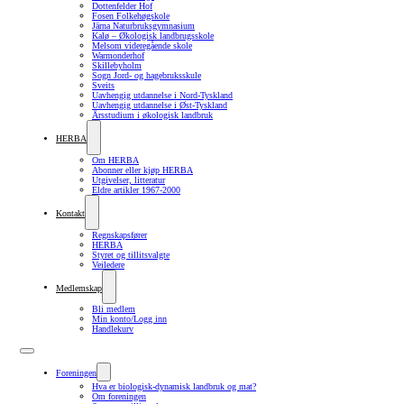
Dottenfelder Hof
Fosen Folkehøgskole
Järna Naturbruksgymnasium
Kalø – Økologisk landbrugsskole
Melsom videregående skole
Warmonderhof
Skillebyholm
Sogn Jord- og hagebruksskule
Sveits
Uavhengig utdannelse i Nord-Tyskland
Uavhengig utdannelse i Øst-Tyskland
Årsstudium i økologisk landbruk
HERBA
Om HERBA
Abonner eller kjøp HERBA
Utgivelser, litteratur
Eldre artikler 1967-2000
Kontakt
Regnskapsfører
HERBA
Styret og tillitsvalgte
Veiledere
Medlemskap
Bli medlem
Min konto/Logg inn
Handlekurv
Foreningen
Hva er biologisk-dynamisk landbruk og mat?
Om foreningen