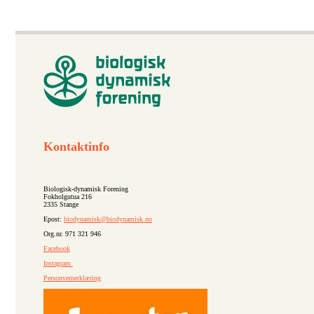
Kontaktinfo
Biologisk-dynamisk Forening
Fokholgutua 216
2335 Stange
Epost:
biodynamisk@biodynamisk.no
Org.nr. 971 321 946
Facebook
Instagram
Personvernerklæring