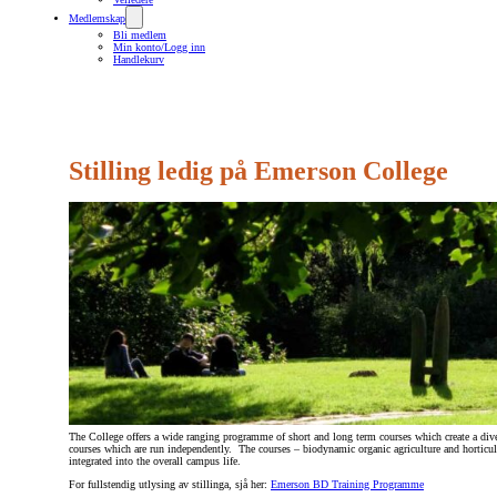
Medlemskap
Bli medlem
Min konto/Logg inn
Handlekurv
Stilling ledig på Emerson College
The College offers a wide ranging programme of short and long term courses which create a dive
courses which are run independently. The courses – biodynamic organic agriculture and horticultur
integrated into the overall campus life.
For fullstendig utlysing av stillinga, sjå her:
Emerson BD Training Programme