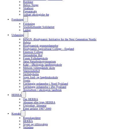
Butikker
Helios Norge
Vitalkost
Preparatsalg
Solhatt økologiske frø
Forskning
Forskning
Studieforbundet Solidaritet
Lenker
Utdanning
BINGN -Biodynamic Inititative for the Next Generation Nordic
Belgia
Biodynamisk grunnutdannelse
Biodynamic Agricultural College – England
Emerson College
Dottenfelder Hof
Fosen Folkehøgskole
Järna Naturbruksgymnasium
Kalø – Økologisk landbrugsskole
Melsom videregående skole
Warmonderhof
Skillebyholm
Sogn Jord- og hagebruksskule
Sveits
Uavhengig utdannelse i Nord-Tyskland
Uavhengig utdannelse i Øst-Tyskland
Årsstudium i økologisk landbruk
HERBA
Om HERBA
Abonner eller kjøp HERBA
Utgivelser, litteratur
Eldre artikler 1967-2000
Kontakt
Regnskapsfører
HERBA
Styret og tillitsvalgte
Veiledere