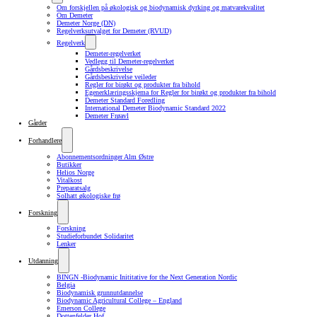
Om forskjellen på økologisk og biodynamisk dyrking og matvarekvalitet
Om Demeter
Demeter Norge (DN)
Regelverksutvalget for Demeter (RVUD)
Regelverk
Demeter-regelverket
Vedlegg til Demeter-regelverket
Gårdsbeskrivelse
Gårdsbeskrivelse veileder
Regler for birøkt og produkter fra bihold
Egenerklæringsskjema for Regler for birøkt og produkter fra bihold
Demeter Standard Foredling
International Demeter Biodynamic Standard 2022
Demeter Frøavl
Gårder
Forhandlere
Abonnementsordninger Alm Østre
Butikker
Helios Norge
Vitalkost
Preparatsalg
Solhatt økologiske frø
Forskning
Forskning
Studieforbundet Solidaritet
Lenker
Utdanning
BINGN -Biodynamic Inititative for the Next Generation Nordic
Belgia
Biodynamisk grunnutdannelse
Biodynamic Agricultural College – England
Emerson College
Dottenfelder Hof