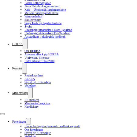
Fosen Folkehøgskole
Järna Naturbruksgymnasium
Kalø – Økologisk landbrugsskole
Melsom videregående skole
Warmonderhof
Skillebyholm
Sogn Jord- og hagebruksskule
Sveits
Uavhengig utdannelse i Nord-Tyskland
Uavhengig utdannelse i Øst-Tyskland
Årsstudium i økologisk landbruk
HERBA
Om HERBA
Abonner eller kjøp HERBA
Utgivelser, litteratur
Eldre artikler 1967-2000
Kontakt
Regnskapsfører
HERBA
Styret og tillitsvalgte
Veiledere
Medlemskap
Bli medlem
Min konto/Logg inn
Handlekurv
Foreningen
Hva er biologisk-dynamisk landbruk og mat?
Om foreningen
Styret og tillitsvalgte
Vedtekter