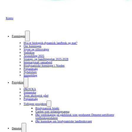
Konto
Foreningen
Hva er biologisk-dynamisk landbruk og mat?
Om foreningen
Styret og tillitsvalgte
Vedtekter
Årsmelding 2025
Strategi- og handlingsplan 2025-2028
Internasjonalt samarbeid
Biodynamiske foreninger i Norden
Preparatsalg
Nyhetsbrev
Innmelding
Prosjekter
ØKOUKA
Steineruka
Åpen økologisk gård
Preparatsalg
Tidligere prosjekter
Biodynamisk birøkt
Garden som utdanningsarena
Økt verdiskaping på gårdsbruk som produserer Demeter-sertifiserte
jordbruksprodukter
Økt kunnskap om biodynamiske landbruksvarer
Demeter