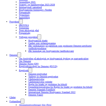
Årsmelding 2025
Strategi- og handlingsplan 2025-2028
Internasjonalt samarbeid
Biodynamiske foreninger i Norden
Preparatsalg
Nyhetsbrev
Innmelding
Prosjekter
ØKOUKA
Steineruka
Åpen økologisk gård
Preparatsalg
Tidligere prosjekter
Biodynamisk birøkt
Garden som utdanningsarena
Økt verdiskaping på gårdsbruk som produserer Demeter-sertifiserte
jordbruksprodukter
Økt kunnskap om biodynamiske landbruksvarer
Demeter
Om forskjellen på økologisk og biodynamisk dyrking og matvarekvalitet
Om Demeter
Demeter Norge (DN)
Regelverksutvalget for Demeter (RVUD)
Regelverk
Demeter-regelverket
Vedlegg til Demeter-regelverket
Gårdsbeskrivelse
Gårdsbeskrivelse veileder
Regler for birøkt og produkter fra bihold
Egenerklæringsskjema for Regler for birøkt og produkter fra bihold
Demeter Standard Foredling
International Demeter Biodynamic Standard 2022
Demeter Frøavl
Gårder
Forhandlere
Abonnementsordninger Alm Østre