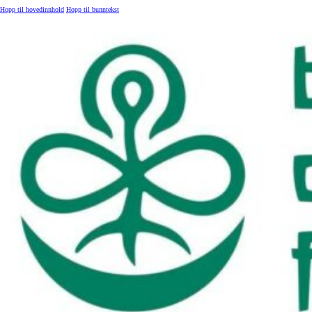
Hopp til hovedinnhold
Hopp til bunntekst