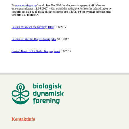
På
www.stortinget.no
kan du lese Per Olaf Lundteigen sitt spørsmål til helse- og
omsorgsministeren 11.08.2017: «Kan statsråden redegjøre for hvorfor behandlingen av
forskrift om salg av rå melk og fløte stoppet opp i 2011, og for hvordan arbeidet med
forskrift skal fullføres?»
Les her artikkelen fra Tønsberg Blad
18.8.2017
Les her artikkel fra Dagens Næringsliv
18.8.2017
Gustaaf Koot i NRK Radio Norgesglasset
3.8.2017
Kontaktinfo