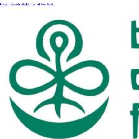
Hopp til hovedinnhold
Hopp til bunntekst