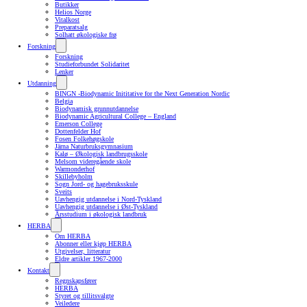
Butikker
Helios Norge
Vitalkost
Preparatsalg
Solhatt økologiske frø
Forskning
Forskning
Studieforbundet Solidaritet
Lenker
Utdanning
BINGN -Biodynamic Inititative for the Next Generation Nordic
Belgia
Biodynamisk grunnutdannelse
Biodynamic Agricultural College – England
Emerson College
Dottenfelder Hof
Fosen Folkehøgskole
Järna Naturbruksgymnasium
Kalø – Økologisk landbrugsskole
Melsom videregående skole
Warmonderhof
Skillebyholm
Sogn Jord- og hagebruksskule
Sveits
Uavhengig utdannelse i Nord-Tyskland
Uavhengig utdannelse i Øst-Tyskland
Årsstudium i økologisk landbruk
HERBA
Om HERBA
Abonner eller kjøp HERBA
Utgivelser, litteratur
Eldre artikler 1967-2000
Kontakt
Regnskapsfører
HERBA
Styret og tillitsvalgte
Veiledere