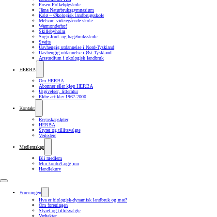
Fosen Folkehøgskole
Järna Naturbruksgymnasium
Kalø – Økologisk landbrugsskole
Melsom videregående skole
Warmonderhof
Skillebyholm
Sogn Jord- og hagebruksskule
Sveits
Uavhengig utdannelse i Nord-Tyskland
Uavhengig utdannelse i Øst-Tyskland
Årsstudium i økologisk landbruk
HERBA
Om HERBA
Abonner eller kjøp HERBA
Utgivelser, litteratur
Eldre artikler 1967-2000
Kontakt
Regnskapsfører
HERBA
Styret og tillitsvalgte
Veiledere
Medlemskap
Bli medlem
Min konto/Logg inn
Handlekurv
Foreningen
Hva er biologisk-dynamisk landbruk og mat?
Om foreningen
Styret og tillitsvalgte
Vedtekter