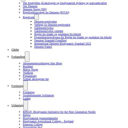
Om forskjellen på økologisk og biodynamisk dyrking og matvarekvalitet
Om Demeter
Demeter Norge (DN)
Regelverksutvalget for Demeter (RVUD)
Regelverk
Demeter-regelverket
Vedlegg til Demeter-regelverket
Gårdsbeskrivelse
Gårdsbeskrivelse veileder
Regler for birøkt og produkter fra bihold
Egenerklæringsskjema for Regler for birøkt og produkter fra bihold
Demeter Standard Foredling
International Demeter Biodynamic Standard 2022
Demeter Frøavl
Gårder
Forhandlere
Abonnementsordninger Alm Østre
Butikker
Helios Norge
Vitalkost
Preparatsalg
Solhatt økologiske frø
Forskning
Forskning
Studieforbundet Solidaritet
Lenker
Utdanning
BINGN -Biodynamic Inititative for the Next Generation Nordic
Belgia
Biodynamisk grunnutdannelse
Biodynamic Agricultural College – England
Emerson College
Dottenfelder Hof