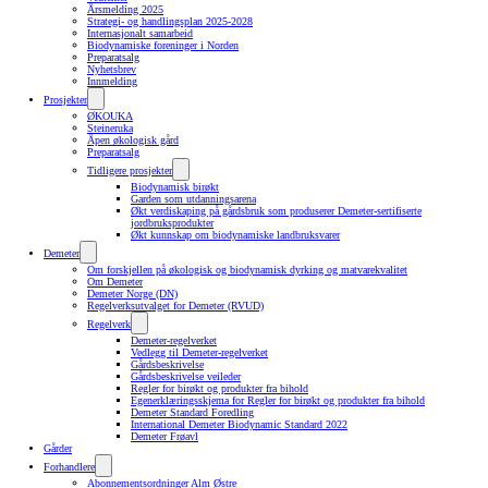
Årsmelding 2025
Strategi- og handlingsplan 2025-2028
Internasjonalt samarbeid
Biodynamiske foreninger i Norden
Preparatsalg
Nyhetsbrev
Innmelding
Prosjekter
ØKOUKA
Steineruka
Åpen økologisk gård
Preparatsalg
Tidligere prosjekter
Biodynamisk birøkt
Garden som utdanningsarena
Økt verdiskaping på gårdsbruk som produserer Demeter-sertifiserte
jordbruksprodukter
Økt kunnskap om biodynamiske landbruksvarer
Demeter
Om forskjellen på økologisk og biodynamisk dyrking og matvarekvalitet
Om Demeter
Demeter Norge (DN)
Regelverksutvalget for Demeter (RVUD)
Regelverk
Demeter-regelverket
Vedlegg til Demeter-regelverket
Gårdsbeskrivelse
Gårdsbeskrivelse veileder
Regler for birøkt og produkter fra bihold
Egenerklæringsskjema for Regler for birøkt og produkter fra bihold
Demeter Standard Foredling
International Demeter Biodynamic Standard 2022
Demeter Frøavl
Gårder
Forhandlere
Abonnementsordninger Alm Østre