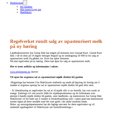
Medlemskap
Bli medlem
Min konto/Logg inn
Handlekurv
Regelverket rundt salg av upasteurisert melk
på ny høring
Landbruksminister Jon Georg Dale har reagert på dommen mot Gustaaf Koot. Gustaf Koot
fikk i vår en dom på 14 dagers betinget fengsel og en inndragning 50 000 kr for salg av
upasteurisert melk fra gården sin. Koot har anket dommen.
Nå skal regelverket på ny høring. Dette kan åpne for salg av upasteurisert melk.
Her er noen artikler og informasjon i saken:
www.regjeringen.no
skriver:
Vil opne for avgrensa sal av upasteurisert mjølk direkte frå garden
«Regjeringa har bestemt å be Mattilsynet utarbeide og sende på høyring eit forslag om å
innføre ei avgrensa opning for sal av upasteurisert mjølk direkte frå gard eller seter.
– Ei liberalisering av regelverket for sal av rå mjølk slik vi no foreslår, har vore ynskt av
mange. Endringa vil vere positiv både for mjølkeprodusentar og for forbrukarar som
ønskjer å handle mjølk direkte frå garden, seier landbruks- og matminister Jon Georg Dale.
Mattilsynet vil bli bede om å vurdere ei forskriftsendring som i større grad kan harmonisere
norske reglar på dette området med det som gjeld i dei andre nordiske landa.
Helse- og omsorgsdepartementet har det faglege ansvaret for dette regelverket og vil
utarbeide oppdragsbrev til Mattilsynet om forskriftsendringa.»