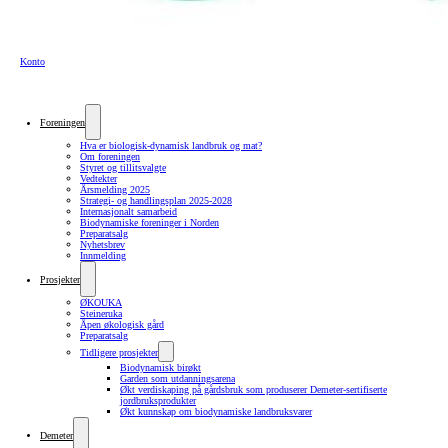
Konto
Foreningen
Hva er biologisk-dynamisk landbruk og mat?
Om foreningen
Styret og tillitsvalgte
Vedtekter
Årsmelding 2025
Strategi- og handlingsplan 2025-2028
Internasjonalt samarbeid
Biodynamiske foreninger i Norden
Preparatsalg
Nyhetsbrev
Innmelding
Prosjekter
ØKOUKA
Steineruka
Åpen økologisk gård
Preparatsalg
Tidligere prosjekter
Biodynamisk birøkt
Garden som utdanningsarena
Økt verdiskaping på gårdsbruk som produserer Demeter-sertifiserte
jordbruksprodukter
Økt kunnskap om biodynamiske landbruksvarer
Demeter