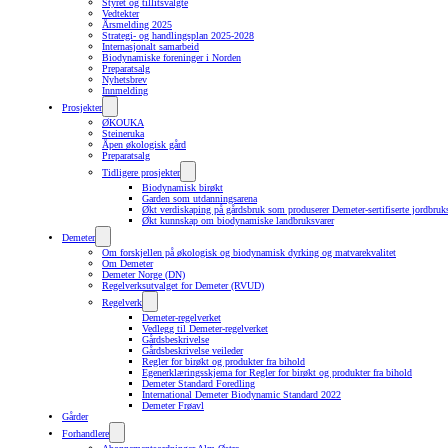
Styret og tillitsvalgte
Vedtekter
Årsmelding 2025
Strategi- og handlingsplan 2025-2028
Internasjonalt samarbeid
Biodynamiske foreninger i Norden
Preparatsalg
Nyhetsbrev
Innmelding
Prosjekter
ØKOUKA
Steineruka
Åpen økologisk gård
Preparatsalg
Tidligere prosjekter
Biodynamisk birøkt
Garden som utdanningsarena
Økt verdiskaping på gårdsbruk som produserer Demeter-sertifiserte jordbruk
Økt kunnskap om biodynamiske landbruksvarer
Demeter
Om forskjellen på økologisk og biodynamisk dyrking og matvarekvalitet
Om Demeter
Demeter Norge (DN)
Regelverksutvalget for Demeter (RVUD)
Regelverk
Demeter-regelverket
Vedlegg til Demeter-regelverket
Gårdsbeskrivelse
Gårdsbeskrivelse veileder
Regler for birøkt og produkter fra bihold
Egenerklæringsskjema for Regler for birøkt og produkter fra bihold
Demeter Standard Foredling
International Demeter Biodynamic Standard 2022
Demeter Frøavl
Gårder
Forhandlere