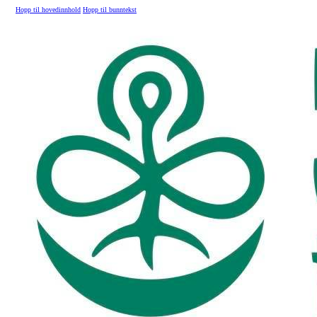
Hopp til hovedinnhold
Hopp til bunntekst