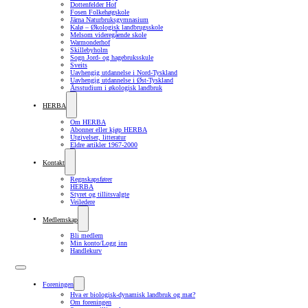
Dottenfelder Hof
Fosen Folkehøgskole
Järna Naturbruksgymnasium
Kalø – Økologisk landbrugsskole
Melsom videregående skole
Warmonderhof
Skillebyholm
Sogn Jord- og hagebruksskule
Sveits
Uavhengig utdannelse i Nord-Tyskland
Uavhengig utdannelse i Øst-Tyskland
Årsstudium i økologisk landbruk
HERBA
Om HERBA
Abonner eller kjøp HERBA
Utgivelser, litteratur
Eldre artikler 1967-2000
Kontakt
Regnskapsfører
HERBA
Styret og tillitsvalgte
Veiledere
Medlemskap
Bli medlem
Min konto/Logg inn
Handlekurv
Foreningen
Hva er biologisk-dynamisk landbruk og mat?
Om foreningen