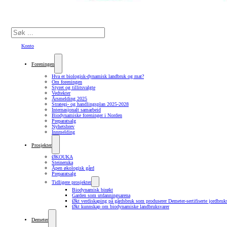
Søk
Konto
Foreningen
Hva er biologisk-dynamisk landbruk og mat?
Om foreningen
Styret og tillitsvalgte
Vedtekter
Årsmelding 2025
Strategi- og handlingsplan 2025-2028
Internasjonalt samarbeid
Biodynamiske foreninger i Norden
Preparatsalg
Nyhetsbrev
Innmelding
Prosjekter
ØKOUKA
Steineruka
Åpen økologisk gård
Preparatsalg
Tidligere prosjekter
Biodynamisk birøkt
Garden som utdanningsarena
Økt verdiskaping på gårdsbruk som produserer Demeter-sertifiserte jordbruk
Økt kunnskap om biodynamiske landbruksvarer
Demeter