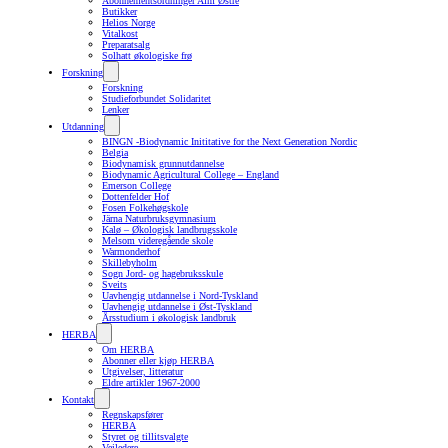
Abonnementsordninger Alm Østre
Butikker
Helios Norge
Vitalkost
Preparatsalg
Solhatt økologiske frø
Forskning
Forskning
Studieforbundet Solidaritet
Lenker
Utdanning
BINGN -Biodynamic Inititative for the Next Generation Nordic
Belgia
Biodynamisk grunnutdannelse
Biodynamic Agricultural College – England
Emerson College
Dottenfelder Hof
Fosen Folkehøgskole
Järna Naturbruksgymnasium
Kalø – Økologisk landbrugsskole
Melsom videregående skole
Warmonderhof
Skillebyholm
Sogn Jord- og hagebruksskule
Sveits
Uavhengig utdannelse i Nord-Tyskland
Uavhengig utdannelse i Øst-Tyskland
Årsstudium i økologisk landbruk
HERBA
Om HERBA
Abonner eller kjøp HERBA
Utgivelser, litteratur
Eldre artikler 1967-2000
Kontakt
Regnskapsfører
HERBA
Styret og tillitsvalgte
Veiledere