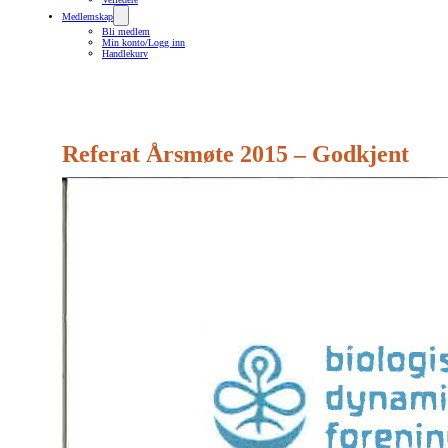
Medlemskap
Bli medlem
Min konto/Logg inn
Handlekurv
Referat Årsmøte 2015 – Godkjent