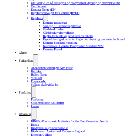
Om forskjellen på økologisk og biodynamisk dyrking og matvarekvalitet
Om Demeter
Demeter Norge (DN)
Regelverksutvalget for Demeter (RVUD)
Regelverk
Demeter-regelverket
Vedlegg til Demeter-regelverket
Gårdsbeskrivelse
Gårdsbeskrivelse veileder
Regler for birøkt og produkter fra bihold
Egenerklæringsskjema for Regler for birøkt og produkter fra bihold
Demeter Standard Foredling
International Demeter Biodynamic Standard 2022
Demeter Frøavl
Gårder
Forhandlere
Abonnementsordninger Alm Østre
Butikker
Helios Norge
Vitalkost
Preparatsalg
Solhatt økologiske frø
Forskning
Forskning
Studieforbundet Solidaritet
Lenker
Utdanning
BINGN -Biodynamic Inititative for the Next Generation Nordic
Belgia
Biodynamisk grunnutdannelse
Biodynamic Agricultural College – England
Emerson College