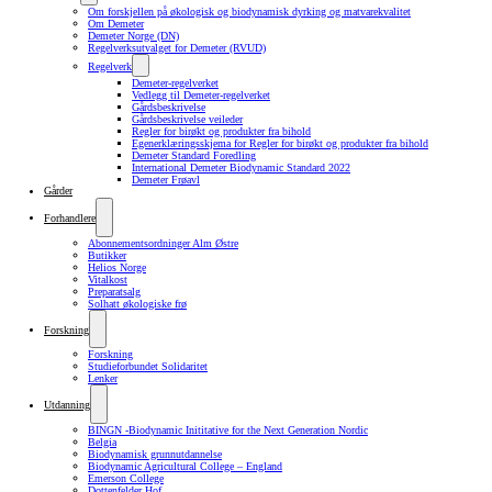
Om forskjellen på økologisk og biodynamisk dyrking og matvarekvalitet
Om Demeter
Demeter Norge (DN)
Regelverksutvalget for Demeter (RVUD)
Regelverk
Demeter-regelverket
Vedlegg til Demeter-regelverket
Gårdsbeskrivelse
Gårdsbeskrivelse veileder
Regler for birøkt og produkter fra bihold
Egenerklæringsskjema for Regler for birøkt og produkter fra bihold
Demeter Standard Foredling
International Demeter Biodynamic Standard 2022
Demeter Frøavl
Gårder
Forhandlere
Abonnementsordninger Alm Østre
Butikker
Helios Norge
Vitalkost
Preparatsalg
Solhatt økologiske frø
Forskning
Forskning
Studieforbundet Solidaritet
Lenker
Utdanning
BINGN -Biodynamic Inititative for the Next Generation Nordic
Belgia
Biodynamisk grunnutdannelse
Biodynamic Agricultural College – England
Emerson College
Dottenfelder Hof