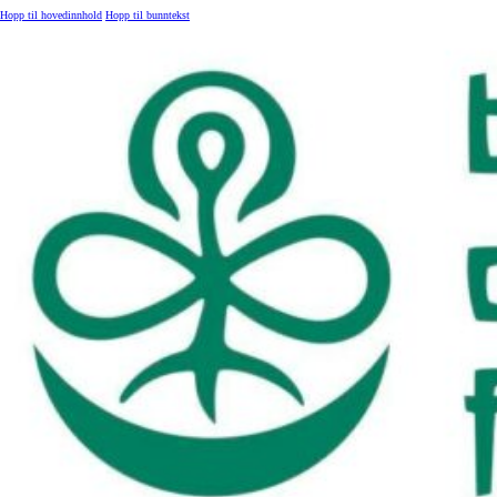
Hopp til hovedinnhold
Hopp til bunntekst