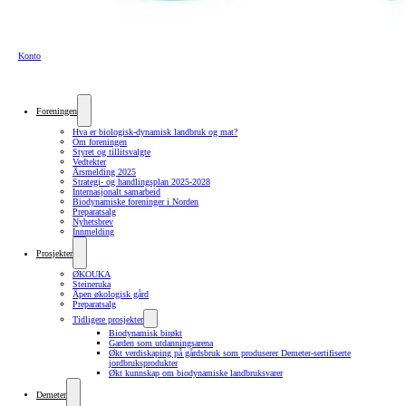
Konto
Foreningen
Hva er biologisk-dynamisk landbruk og mat?
Om foreningen
Styret og tillitsvalgte
Vedtekter
Årsmelding 2025
Strategi- og handlingsplan 2025-2028
Internasjonalt samarbeid
Biodynamiske foreninger i Norden
Preparatsalg
Nyhetsbrev
Innmelding
Prosjekter
ØKOUKA
Steineruka
Åpen økologisk gård
Preparatsalg
Tidligere prosjekter
Biodynamisk birøkt
Garden som utdanningsarena
Økt verdiskaping på gårdsbruk som produserer Demeter-sertifiserte
jordbruksprodukter
Økt kunnskap om biodynamiske landbruksvarer
Demeter