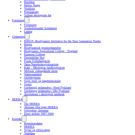
Butikker
Helios Norge
Vitalkost
Preparatsalg
Solhatt økologiske frø
Forskning
Forskning
Studieforbundet Solidaritet
Lenker
Utdanning
BINGN -Biodynamic Inititative for the Next Generation Nordic
Belgia
Biodynamisk grunnutdannelse
Biodynamic Agricultural College – England
Emerson College
Dottenfelder Hof
Fosen Folkehøgskole
Järna Naturbruksgymnasium
Kalø – Økologisk landbrugsskole
Melsom videregående skole
Warmonderhof
Skillebyholm
Sogn Jord- og hagebruksskule
Sveits
Uavhengig utdannelse i Nord-Tyskland
Uavhengig utdannelse i Øst-Tyskland
Årsstudium i økologisk landbruk
HERBA
Om HERBA
Abonner eller kjøp HERBA
Utgivelser, litteratur
Eldre artikler 1967-2000
Kontakt
Regnskapsfører
HERBA
Styret og tillitsvalgte
Veiledere