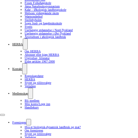
Fosen Folkehøgskole
Järna Naturbruksgymnasium
Kalø – Økologisk landbrugsskole
Melsom videregående skole
Warmonderhof
Skillebyholm
Sogn Jord- og hagebruksskule
Sveits
Uavhengig utdannelse i Nord-Tyskland
Uavhengig utdannelse i Øst-Tyskland
Årsstudium i økologisk landbruk
HERBA
Om HERBA
Abonner eller kjøp HERBA
Utgivelser, litteratur
Eldre artikler 1967-2000
Kontakt
Regnskapsfører
HERBA
Styret og tillitsvalgte
Veiledere
Medlemskap
Bli medlem
Min konto/Logg inn
Handlekurv
Foreningen
Hva er biologisk-dynamisk landbruk og mat?
Om foreningen
Styret og tillitsvalgte
Vedtekter