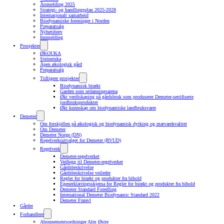
Årsmelding 2025
Strategi- og handlingsplan 2025-2028
Internasjonalt samarbeid
Biodynamiske foreninger i Norden
Preparatsalg
Nyhetsbrev
Innmelding
Prosjekter
ØKOUKA
Steineruka
Åpen økologisk gård
Preparatsalg
Tidligere prosjekter
Biodynamisk birøkt
Garden som utdanningsarena
Økt verdiskaping på gårdsbruk som produserer Demeter-sertifiserte
jordbruksprodukter
Økt kunnskap om biodynamiske landbruksvarer
Demeter
Om forskjellen på økologisk og biodynamisk dyrking og matvarekvalitet
Om Demeter
Demeter Norge (DN)
Regelverksutvalget for Demeter (RVUD)
Regelverk
Demeter-regelverket
Vedlegg til Demeter-regelverket
Gårdsbeskrivelse
Gårdsbeskrivelse veileder
Regler for birøkt og produkter fra bihold
Egenerklæringsskjema for Regler for birøkt og produkter fra bihold
Demeter Standard Foredling
International Demeter Biodynamic Standard 2022
Demeter Frøavl
Gårder
Forhandlere
Abonnementsordninger Alm Østre