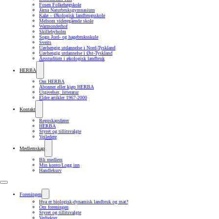
Fosen Folkehøgskole
Järna Naturbruksgymnasium
Kalø – Økologisk landbrugsskole
Melsom videregående skole
Warmonderhof
Skillebyholm
Sogn Jord- og hagebruksskule
Sveits
Uavhengig utdannelse i Nord-Tyskland
Uavhengig utdannelse i Øst-Tyskland
Årsstudium i økologisk landbruk
HERBA
Om HERBA
Abonner eller kjøp HERBA
Utgivelser, litteratur
Eldre artikler 1967-2000
Kontakt
Regnskapsfører
HERBA
Styret og tillitsvalgte
Veiledere
Medlemskap
Bli medlem
Min konto/Logg inn
Handlekurv
Foreningen
Hva er biologisk-dynamisk landbruk og mat?
Om foreningen
Styret og tillitsvalgte
Vedtekter