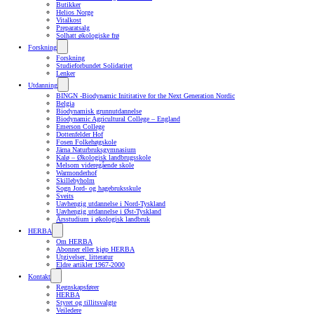
Butikker
Helios Norge
Vitalkost
Preparatsalg
Solhatt økologiske frø
Forskning
Forskning
Studieforbundet Solidaritet
Lenker
Utdanning
BINGN -Biodynamic Inititative for the Next Generation Nordic
Belgia
Biodynamisk grunnutdannelse
Biodynamic Agricultural College – England
Emerson College
Dottenfelder Hof
Fosen Folkehøgskole
Järna Naturbruksgymnasium
Kalø – Økologisk landbrugsskole
Melsom videregående skole
Warmonderhof
Skillebyholm
Sogn Jord- og hagebruksskule
Sveits
Uavhengig utdannelse i Nord-Tyskland
Uavhengig utdannelse i Øst-Tyskland
Årsstudium i økologisk landbruk
HERBA
Om HERBA
Abonner eller kjøp HERBA
Utgivelser, litteratur
Eldre artikler 1967-2000
Kontakt
Regnskapsfører
HERBA
Styret og tillitsvalgte
Veiledere