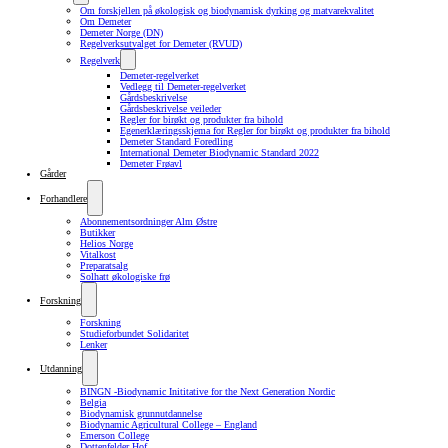
Om forskjellen på økologisk og biodynamisk dyrking og matvarekvalitet
Om Demeter
Demeter Norge (DN)
Regelverksutvalget for Demeter (RVUD)
Regelverk
Demeter-regelverket
Vedlegg til Demeter-regelverket
Gårdsbeskrivelse
Gårdsbeskrivelse veileder
Regler for birøkt og produkter fra bihold
Egenerklæringsskjema for Regler for birøkt og produkter fra bihold
Demeter Standard Foredling
International Demeter Biodynamic Standard 2022
Demeter Frøavl
Gårder
Forhandlere
Abonnementsordninger Alm Østre
Butikker
Helios Norge
Vitalkost
Preparatsalg
Solhatt økologiske frø
Forskning
Forskning
Studieforbundet Solidaritet
Lenker
Utdanning
BINGN -Biodynamic Inititative for the Next Generation Nordic
Belgia
Biodynamisk grunnutdannelse
Biodynamic Agricultural College – England
Emerson College
Dottenfelder Hof