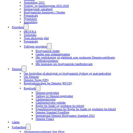
Årsmelding 2025
Strategi- og handlingsplan 2025-2028
Internasjonalt samarbeid
Biodynamiske foreninger i Norden
Preparatsalg
Nyhetsbrev
Innmelding
Prosjekter
ØKOUKA
Steineruka
Åpen økologisk gård
Preparatsalg
Tidligere prosjekter
Biodynamisk birøkt
Garden som utdanningsarena
Økt verdiskaping på gårdsbruk som produserer Demeter-sertifiserte
jordbruksprodukter
Økt kunnskap om biodynamiske landbruksvarer
Demeter
Om forskjellen på økologisk og biodynamisk dyrking og matvarekvalitet
Om Demeter
Demeter Norge (DN)
Regelverksutvalget for Demeter (RVUD)
Regelverk
Demeter-regelverket
Vedlegg til Demeter-regelverket
Gårdsbeskrivelse
Gårdsbeskrivelse veileder
Regler for birøkt og produkter fra bihold
Egenerklæringsskjema for Regler for birøkt og produkter fra bihold
Demeter Standard Foredling
International Demeter Biodynamic Standard 2022
Demeter Frøavl
Gårder
Forhandlere
Abonnementsordninger Alm Østre