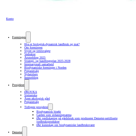
Konto
Foreningen
Hva er biologisk-dynamisk landbruk og mat?
Om foreningen
Styret og tillitsvalgte
Vedtekter
Årsmelding 2025
Strategi- og handlingsplan 2025-2028
Internasjonalt samarbeid
Biodynamiske foreninger i Norden
Preparatsalg
Nyhetsbrev
Innmelding
Prosjekter
ØKOUKA
Steineruka
Åpen økologisk gård
Preparatsalg
Tidligere prosjekter
Biodynamisk birøkt
Garden som utdanningsarena
Økt verdiskaping på gårdsbruk som produserer Demeter-sertifiserte
jordbruksprodukter
Økt kunnskap om biodynamiske landbruksvarer
Demeter