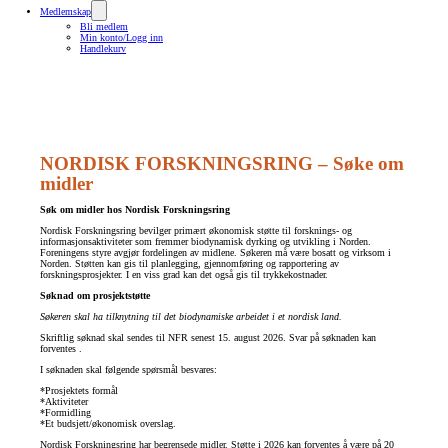
Medlemskap
Bli medlem
Min konto/Logg inn
Handlekurv
NORDISK FORSKNINGSRING – Søke om
midler
Søk om midler hos Nordisk Forskningsring
Nordisk Forskningsring bevilger primært økonomisk støtte til forsknings- og
informasjonsaktiviteter som fremmer biodynamisk dyrking og utvikling i Norden.
Foreningens styre avgjør fordelingen av midlene. Søkeren må være bosatt og virksom i
Norden. Støtten kan gis til planlegging, gjennomføring og rapportering av
forskningsprosjekter. I en viss grad kan det også gis til trykkekostnader.
Søknad om prosjektstøtte
Søkeren skal ha tilknytning til det biodynamiske arbeidet i et nordisk land.
Skriftlig søknad skal sendes til NFR senest 15. august 2026. Svar på søknaden kan
forventes .
I søknaden skal følgende spørsmål besvares:
*Prosjektets formål
*Aktiviteter
*Formidling
*Et budsjett/økonomisk overslag.
Nordisk Forskningsring har begrensede midler. Støtte i 2026 kan forventes å være på 20