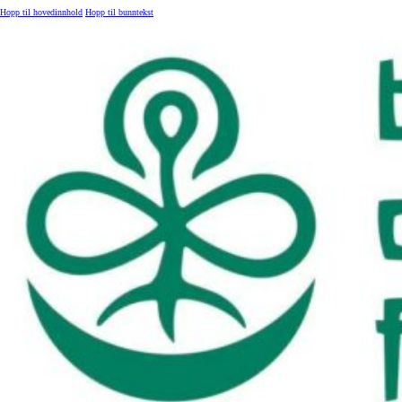
Hopp til hovedinnhold
Hopp til bunntekst