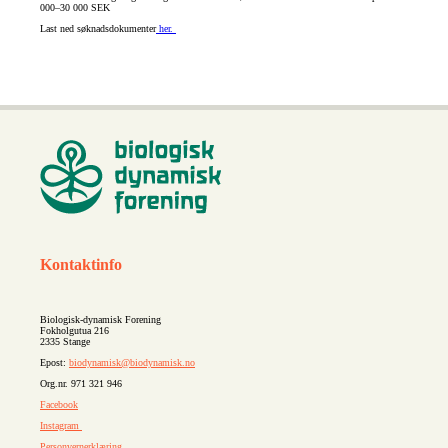
000–30 000 SEK
Last ned søknadsdokumenter
her.
Kontaktinfo
Biologisk-dynamisk Forening
Fokholgutua 216
2335 Stange
Epost:
biodynamisk@biodynamisk.no
Org.nr. 971 321 946
Facebook
Instagram
Personvernerklæring