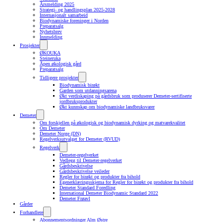
Årsmelding 2025
Strategi- og handlingsplan 2025-2028
Internasjonalt samarbeid
Biodynamiske foreninger i Norden
Preparatsalg
Nyhetsbrev
Innmelding
Prosjekter
ØKOUKA
Steineruka
Åpen økologisk gård
Preparatsalg
Tidligere prosjekter
Biodynamisk birøkt
Garden som utdanningsarena
Økt verdiskaping på gårdsbruk som produserer Demeter-sertifiserte
jordbruksprodukter
Økt kunnskap om biodynamiske landbruksvarer
Demeter
Om forskjellen på økologisk og biodynamisk dyrking og matvarekvalitet
Om Demeter
Demeter Norge (DN)
Regelverksutvalget for Demeter (RVUD)
Regelverk
Demeter-regelverket
Vedlegg til Demeter-regelverket
Gårdsbeskrivelse
Gårdsbeskrivelse veileder
Regler for birøkt og produkter fra bihold
Egenerklæringsskjema for Regler for birøkt og produkter fra bihold
Demeter Standard Foredling
International Demeter Biodynamic Standard 2022
Demeter Frøavl
Gårder
Forhandlere
Abonnementsordninger Alm Østre