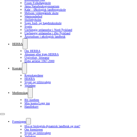
Fosen Folkehøgskole
Järna Naturbruksgymnasium
Kalø – Økologisk landbrugsskole
Melsom videregående skole
Warmonderhof
Skillebyholm
Sogn Jord- og hagebruksskule
Sveits
Uavhengig utdannelse i Nord-Tyskland
Uavhengig utdannelse i Øst-Tyskland
Årsstudium i økologisk landbruk
HERBA
Om HERBA
Abonner eller kjøp HERBA
Utgivelser, litteratur
Eldre artikler 1967-2000
Kontakt
Regnskapsfører
HERBA
Styret og tillitsvalgte
Veiledere
Medlemskap
Bli medlem
Min konto/Logg inn
Handlekurv
Foreningen
Hva er biologisk-dynamisk landbruk og mat?
Om foreningen
Styret og tillitsvalgte
Vedtekter