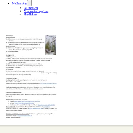
Medlemskap
Bli medlem
Min konto/Logg inn
Handlekurv