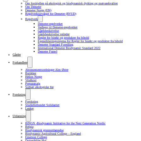
Om forskjellen på økologisk og biodynamisk dyrking og matvarekvalitet
Om Demeter
Demeter Norge (DN)
Regelverksutvalget for Demeter (RVUD)
Regelverk
Demeter-regelverket
Vedlegg til Demeter-regelverket
Gårdsbeskrivelse
Gårdsbeskrivelse veileder
Regler for birøkt og produkter fra bihold
Egenerklæringsskjema for Regler for birøkt og produkter fra bihold
Demeter Standard Foredling
International Demeter Biodynamic Standard 2022
Demeter Frøavl
Gårder
Forhandlere
Abonnementsordninger Alm Østre
Butikker
Helios Norge
Vitalkost
Preparatsalg
Solhatt økologiske frø
Forskning
Forskning
Studieforbundet Solidaritet
Lenker
Utdanning
BINGN -Biodynamic Inititative for the Next Generation Nordic
Belgia
Biodynamisk grunnutdannelse
Biodynamic Agricultural College – England
Emerson College
Dottenfelder Hof