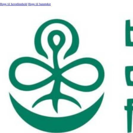
Hopp til hovedinnhold
Hopp til bunntekst