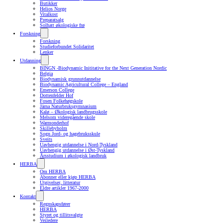
Butikker
Helios Norge
Vitalkost
Preparatsalg
Solhatt økologiske frø
Forskning
Forskning
Studieforbundet Solidaritet
Lenker
Utdanning
BINGN -Biodynamic Inititative for the Next Generation Nordic
Belgia
Biodynamisk grunnutdannelse
Biodynamic Agricultural College – England
Emerson College
Dottenfelder Hof
Fosen Folkehøgskole
Järna Naturbruksgymnasium
Kalø – Økologisk landbrugsskole
Melsom videregående skole
Warmonderhof
Skillebyholm
Sogn Jord- og hagebruksskule
Sveits
Uavhengig utdannelse i Nord-Tyskland
Uavhengig utdannelse i Øst-Tyskland
Årsstudium i økologisk landbruk
HERBA
Om HERBA
Abonner eller kjøp HERBA
Utgivelser, litteratur
Eldre artikler 1967-2000
Kontakt
Regnskapsfører
HERBA
Styret og tillitsvalgte
Veiledere