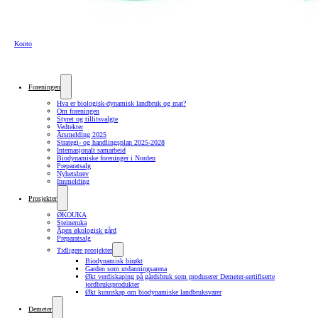
Konto
Foreningen
Hva er biologisk-dynamisk landbruk og mat?
Om foreningen
Styret og tillitsvalgte
Vedtekter
Årsmelding 2025
Strategi- og handlingsplan 2025-2028
Internasjonalt samarbeid
Biodynamiske foreninger i Norden
Preparatsalg
Nyhetsbrev
Innmelding
Prosjekter
ØKOUKA
Steineruka
Åpen økologisk gård
Preparatsalg
Tidligere prosjekter
Biodynamisk birøkt
Garden som utdanningsarena
Økt verdiskaping på gårdsbruk som produserer Demeter-sertifiserte
jordbruksprodukter
Økt kunnskap om biodynamiske landbruksvarer
Demeter