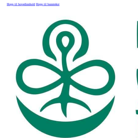
Hopp til hovedinnhold
Hopp til bunntekst