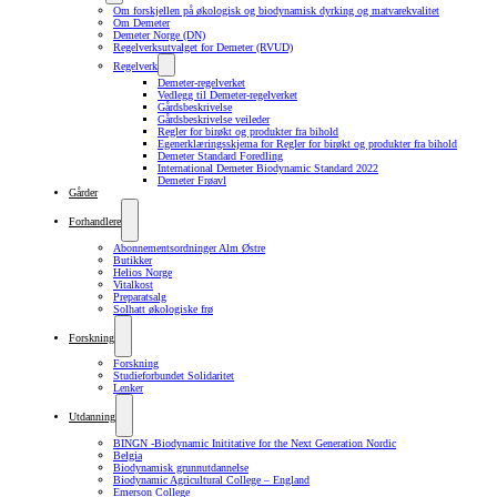
Om forskjellen på økologisk og biodynamisk dyrking og matvarekvalitet
Om Demeter
Demeter Norge (DN)
Regelverksutvalget for Demeter (RVUD)
Regelverk
Demeter-regelverket
Vedlegg til Demeter-regelverket
Gårdsbeskrivelse
Gårdsbeskrivelse veileder
Regler for birøkt og produkter fra bihold
Egenerklæringsskjema for Regler for birøkt og produkter fra bihold
Demeter Standard Foredling
International Demeter Biodynamic Standard 2022
Demeter Frøavl
Gårder
Forhandlere
Abonnementsordninger Alm Østre
Butikker
Helios Norge
Vitalkost
Preparatsalg
Solhatt økologiske frø
Forskning
Forskning
Studieforbundet Solidaritet
Lenker
Utdanning
BINGN -Biodynamic Inititative for the Next Generation Nordic
Belgia
Biodynamisk grunnutdannelse
Biodynamic Agricultural College – England
Emerson College