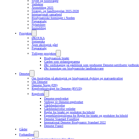
Styret og tillitsvalgte
Vedtekter
Årsmelding 2025
Strategi- og handlingsplan 2025-2028
Internasjonalt samarbeid
Biodynamiske foreninger i Norden
Preparatsalg
Nyhetsbrev
Innmelding
Prosjekter
ØKOUKA
Steineruka
Åpen økologisk gård
Preparatsalg
Tidligere prosjekter
Biodynamisk birøkt
Garden som utdanningsarena
Økt verdiskaping på gårdsbruk som produserer Demeter-sertifiserte jordbruk
Økt kunnskap om biodynamiske landbruksvarer
Demeter
Om forskjellen på økologisk og biodynamisk dyrking og matvarekvalitet
Om Demeter
Demeter Norge (DN)
Regelverksutvalget for Demeter (RVUD)
Regelverk
Demeter-regelverket
Vedlegg til Demeter-regelverket
Gårdsbeskrivelse
Gårdsbeskrivelse veileder
Regler for birøkt og produkter fra bihold
Egenerklæringsskjema for Regler for birøkt og produkter fra bihold
Demeter Standard Foredling
International Demeter Biodynamic Standard 2022
Demeter Frøavl
Gårder
Forhandlere