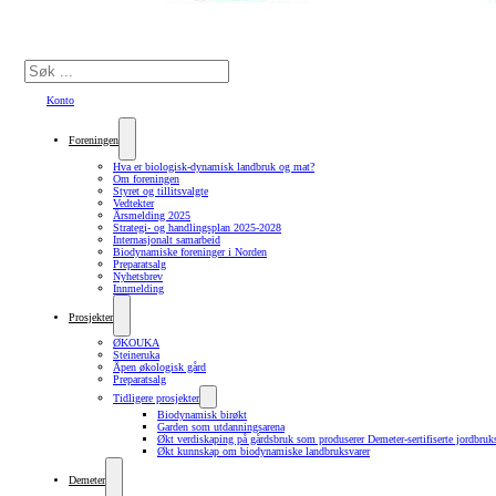
Søk
Konto
Foreningen
Hva er biologisk-dynamisk landbruk og mat?
Om foreningen
Styret og tillitsvalgte
Vedtekter
Årsmelding 2025
Strategi- og handlingsplan 2025-2028
Internasjonalt samarbeid
Biodynamiske foreninger i Norden
Preparatsalg
Nyhetsbrev
Innmelding
Prosjekter
ØKOUKA
Steineruka
Åpen økologisk gård
Preparatsalg
Tidligere prosjekter
Biodynamisk birøkt
Garden som utdanningsarena
Økt verdiskaping på gårdsbruk som produserer Demeter-sertifiserte jordbruk
Økt kunnskap om biodynamiske landbruksvarer
Demeter