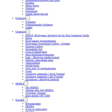
Abonnementsordninger Alm Østre
Butikker
Helios Norge
Vitalkost
Preparatsalg
Solhatt økologiske frø
Forskning
Forskning
Studieforbundet Solidaritet
Lenker
Utdanning
BINGN -Biodynamic Inititative for the Next Generation Nordic
Belgia
Biodynamisk grunnutdannelse
Biodynamic Agricultural College – England
Emerson College
Dottenfelder Hof
Fosen Folkehøgskole
Järna Naturbruksgymnasium
Kalø – Økologisk landbrugsskole
Melsom videregående skole
Warmonderhof
Skillebyholm
Sogn Jord- og hagebruksskule
Sveits
Uavhengig utdannelse i Nord-Tyskland
Uavhengig utdannelse i Øst-Tyskland
Årsstudium i økologisk landbruk
HERBA
Om HERBA
Abonner eller kjøp HERBA
Utgivelser, litteratur
Eldre artikler 1967-2000
Kontakt
Regnskapsfører
HERBA
Styret og tillitsvalgte
Veiledere