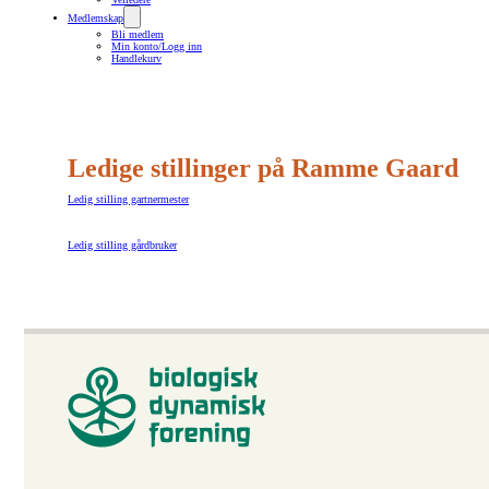
Medlemskap
Bli medlem
Min konto/Logg inn
Handlekurv
Ledige stillinger på Ramme Gaard
Ledig stilling gartnermester
Ledig stilling gårdbruker