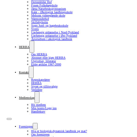
Dottenfelder Hof
Fosen Folkehøgskole
Järna Naturbruksgymnasium
Kalø – Økologisk landbrugsskole
Melsom videregående skole
Warmonderhof
Skillebyholm
Sogn Jord- og hagebruksskule
Sveits
Uavhengig utdannelse i Nord-Tyskland
Uavhengig utdannelse i Øst-Tyskland
Årsstudium i økologisk landbruk
HERBA
Om HERBA
Abonner eller kjøp HERBA
Utgivelser, litteratur
Eldre artikler 1967-2000
Kontakt
Regnskapsfører
HERBA
Styret og tillitsvalgte
Veiledere
Medlemskap
Bli medlem
Min konto/Logg inn
Handlekurv
Foreningen
Hva er biologisk-dynamisk landbruk og mat?
Om foreningen