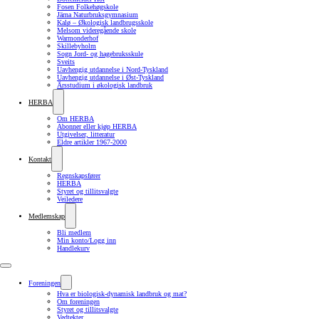
Fosen Folkehøgskole
Järna Naturbruksgymnasium
Kalø – Økologisk landbrugsskole
Melsom videregående skole
Warmonderhof
Skillebyholm
Sogn Jord- og hagebruksskule
Sveits
Uavhengig utdannelse i Nord-Tyskland
Uavhengig utdannelse i Øst-Tyskland
Årsstudium i økologisk landbruk
HERBA
Om HERBA
Abonner eller kjøp HERBA
Utgivelser, litteratur
Eldre artikler 1967-2000
Kontakt
Regnskapsfører
HERBA
Styret og tillitsvalgte
Veiledere
Medlemskap
Bli medlem
Min konto/Logg inn
Handlekurv
Foreningen
Hva er biologisk-dynamisk landbruk og mat?
Om foreningen
Styret og tillitsvalgte
Vedtekter