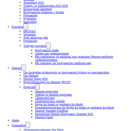
Årsmelding 2025
Strategi- og handlingsplan 2025-2028
Internasjonalt samarbeid
Biodynamiske foreninger i Norden
Preparatsalg
Nyhetsbrev
Innmelding
Prosjekter
ØKOUKA
Steineruka
Åpen økologisk gård
Preparatsalg
Tidligere prosjekter
Biodynamisk birøkt
Garden som utdanningsarena
Økt verdiskaping på gårdsbruk som produserer Demeter-sertifiserte
jordbruksprodukter
Økt kunnskap om biodynamiske landbruksvarer
Demeter
Om forskjellen på økologisk og biodynamisk dyrking og matvarekvalitet
Om Demeter
Demeter Norge (DN)
Regelverksutvalget for Demeter (RVUD)
Regelverk
Demeter-regelverket
Vedlegg til Demeter-regelverket
Gårdsbeskrivelse
Gårdsbeskrivelse veileder
Regler for birøkt og produkter fra bihold
Egenerklæringsskjema for Regler for birøkt og produkter fra bihold
Demeter Standard Foredling
International Demeter Biodynamic Standard 2022
Demeter Frøavl
Gårder
Forhandlere
Abonnementsordninger Alm Østre