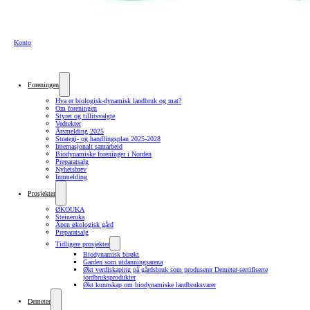
Konto
Foreningen
Hva er biologisk-dynamisk landbruk og mat?
Om foreningen
Styret og tillitsvalgte
Vedtekter
Årsmelding 2025
Strategi- og handlingsplan 2025-2028
Internasjonalt samarbeid
Biodynamiske foreninger i Norden
Preparatsalg
Nyhetsbrev
Innmelding
Prosjekter
ØKOUKA
Steineruka
Åpen økologisk gård
Preparatsalg
Tidligere prosjekter
Biodynamisk birøkt
Garden som utdanningsarena
Økt verdiskaping på gårdsbruk som produserer Demeter-sertifiserte
jordbruksprodukter
Økt kunnskap om biodynamiske landbruksvarer
Demeter