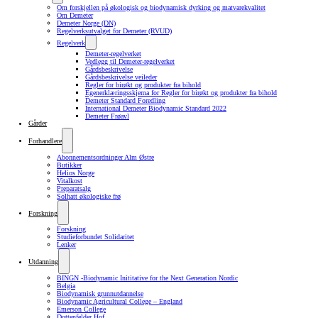
Om forskjellen på økologisk og biodynamisk dyrking og matvarekvalitet
Om Demeter
Demeter Norge (DN)
Regelverksutvalget for Demeter (RVUD)
Regelverk
Demeter-regelverket
Vedlegg til Demeter-regelverket
Gårdsbeskrivelse
Gårdsbeskrivelse veileder
Regler for birøkt og produkter fra bihold
Egenerklæringsskjema for Regler for birøkt og produkter fra bihold
Demeter Standard Foredling
International Demeter Biodynamic Standard 2022
Demeter Frøavl
Gårder
Forhandlere
Abonnementsordninger Alm Østre
Butikker
Helios Norge
Vitalkost
Preparatsalg
Solhatt økologiske frø
Forskning
Forskning
Studieforbundet Solidaritet
Lenker
Utdanning
BINGN -Biodynamic Inititative for the Next Generation Nordic
Belgia
Biodynamisk grunnutdannelse
Biodynamic Agricultural College – England
Emerson College
Dottenfelder Hof