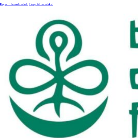
Hopp til hovedinnhold
Hopp til bunntekst