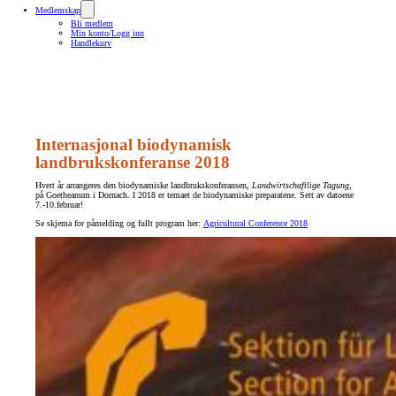
Medlemskap
Bli medlem
Min konto/Logg inn
Handlekurv
Internasjonal biodynamisk
landbrukskonferanse 2018
Hvert år arrangeres den biodynamiske landbrukskonferansen,
Landwirtschaftlige Tagung
,
på Goetheanum i Dornach. I 2018 er temaet de biodynamiske preparatene. Sett av datoene
7.-10.februar!
Se skjema for påmelding og fullt program her:
Agricultural Conference 2018