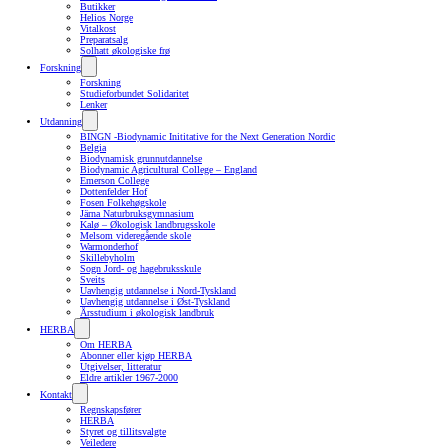
Butikker
Helios Norge
Vitalkost
Preparatsalg
Solhatt økologiske frø
Forskning
Forskning
Studieforbundet Solidaritet
Lenker
Utdanning
BINGN -Biodynamic Inititative for the Next Generation Nordic
Belgia
Biodynamisk grunnutdannelse
Biodynamic Agricultural College – England
Emerson College
Dottenfelder Hof
Fosen Folkehøgskole
Järna Naturbruksgymnasium
Kalø – Økologisk landbrugsskole
Melsom videregående skole
Warmonderhof
Skillebyholm
Sogn Jord- og hagebruksskule
Sveits
Uavhengig utdannelse i Nord-Tyskland
Uavhengig utdannelse i Øst-Tyskland
Årsstudium i økologisk landbruk
HERBA
Om HERBA
Abonner eller kjøp HERBA
Utgivelser, litteratur
Eldre artikler 1967-2000
Kontakt
Regnskapsfører
HERBA
Styret og tillitsvalgte
Veiledere