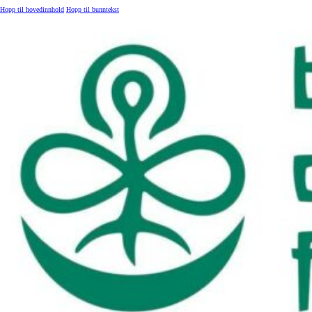
Hopp til hovedinnhold
Hopp til bunntekst