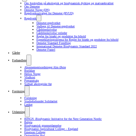
Om forskjellen på økologisk og biodynamisk dyrking og matvarekvalitet
Om Demeter
Demeter Norge (DN)
Regelverksutvalget for Demeter (RVUD)
Regelverk
Demeter-regelverket
Vedlegg til Demeter-regelverket
Gårdsbeskrivelse
Gårdsbeskrivelse veileder
Regler for birøkt og produkter fra bihold
Egenerklæringsskjema for Regler for birøkt og produkter fra bihold
Demeter Standard Foredling
International Demeter Biodynamic Standard 2022
Demeter Frøavl
Gårder
Forhandlere
Abonnementsordninger Alm Østre
Butikker
Helios Norge
Vitalkost
Preparatsalg
Solhatt økologiske frø
Forskning
Forskning
Studieforbundet Solidaritet
Lenker
Utdanning
BINGN -Biodynamic Inititative for the Next Generation Nordic
Belgia
Biodynamisk grunnutdannelse
Biodynamic Agricultural College – England
Emerson College
Dottenfelder Hof