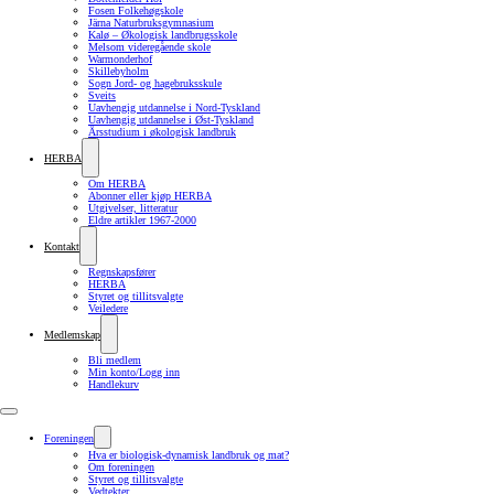
Fosen Folkehøgskole
Järna Naturbruksgymnasium
Kalø – Økologisk landbrugsskole
Melsom videregående skole
Warmonderhof
Skillebyholm
Sogn Jord- og hagebruksskule
Sveits
Uavhengig utdannelse i Nord-Tyskland
Uavhengig utdannelse i Øst-Tyskland
Årsstudium i økologisk landbruk
HERBA
Om HERBA
Abonner eller kjøp HERBA
Utgivelser, litteratur
Eldre artikler 1967-2000
Kontakt
Regnskapsfører
HERBA
Styret og tillitsvalgte
Veiledere
Medlemskap
Bli medlem
Min konto/Logg inn
Handlekurv
Foreningen
Hva er biologisk-dynamisk landbruk og mat?
Om foreningen
Styret og tillitsvalgte
Vedtekter