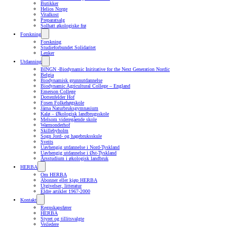
Butikker
Helios Norge
Vitalkost
Preparatsalg
Solhatt økologiske frø
Forskning
Forskning
Studieforbundet Solidaritet
Lenker
Utdanning
BINGN -Biodynamic Inititative for the Next Generation Nordic
Belgia
Biodynamisk grunnutdannelse
Biodynamic Agricultural College – England
Emerson College
Dottenfelder Hof
Fosen Folkehøgskole
Järna Naturbruksgymnasium
Kalø – Økologisk landbrugsskole
Melsom videregående skole
Warmonderhof
Skillebyholm
Sogn Jord- og hagebruksskule
Sveits
Uavhengig utdannelse i Nord-Tyskland
Uavhengig utdannelse i Øst-Tyskland
Årsstudium i økologisk landbruk
HERBA
Om HERBA
Abonner eller kjøp HERBA
Utgivelser, litteratur
Eldre artikler 1967-2000
Kontakt
Regnskapsfører
HERBA
Styret og tillitsvalgte
Veiledere