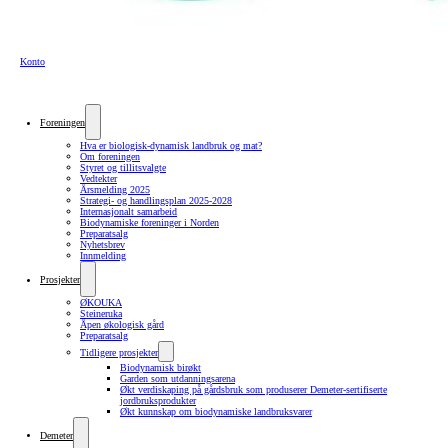
Konto
Foreningen
Hva er biologisk-dynamisk landbruk og mat?
Om foreningen
Styret og tillitsvalgte
Vedtekter
Årsmelding 2025
Strategi- og handlingsplan 2025-2028
Internasjonalt samarbeid
Biodynamiske foreninger i Norden
Preparatsalg
Nyhetsbrev
Innmelding
Prosjekter
ØKOUKA
Steineruka
Åpen økologisk gård
Preparatsalg
Tidligere prosjekter
Biodynamisk birøkt
Garden som utdanningsarena
Økt verdiskaping på gårdsbruk som produserer Demeter-sertifiserte
jordbruksprodukter
Økt kunnskap om biodynamiske landbruksvarer
Demeter