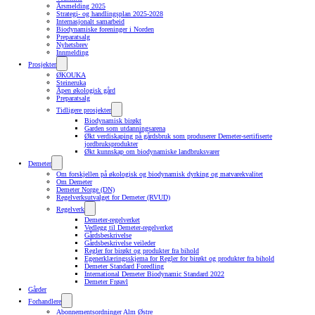
Årsmelding 2025
Strategi- og handlingsplan 2025-2028
Internasjonalt samarbeid
Biodynamiske foreninger i Norden
Preparatsalg
Nyhetsbrev
Innmelding
Prosjekter
ØKOUKA
Steineruka
Åpen økologisk gård
Preparatsalg
Tidligere prosjekter
Biodynamisk birøkt
Garden som utdanningsarena
Økt verdiskaping på gårdsbruk som produserer Demeter-sertifiserte
jordbruksprodukter
Økt kunnskap om biodynamiske landbruksvarer
Demeter
Om forskjellen på økologisk og biodynamisk dyrking og matvarekvalitet
Om Demeter
Demeter Norge (DN)
Regelverksutvalget for Demeter (RVUD)
Regelverk
Demeter-regelverket
Vedlegg til Demeter-regelverket
Gårdsbeskrivelse
Gårdsbeskrivelse veileder
Regler for birøkt og produkter fra bihold
Egenerklæringsskjema for Regler for birøkt og produkter fra bihold
Demeter Standard Foredling
International Demeter Biodynamic Standard 2022
Demeter Frøavl
Gårder
Forhandlere
Abonnementsordninger Alm Østre