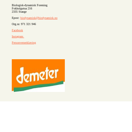
Biologisk-dynamisk Forening
Fokholgutua 216
2335 Stange
Epost:
biodynamisk@biodynamisk.no
Org.nr. 971 321 946
Facebook
Instagram
Personvernerklæring