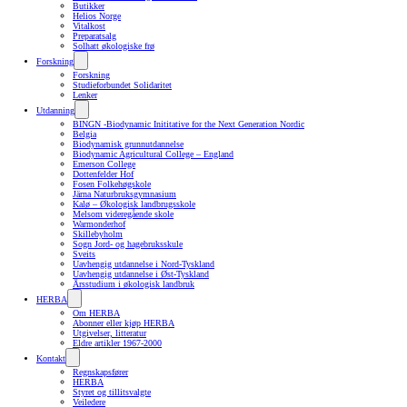
Butikker
Helios Norge
Vitalkost
Preparatsalg
Solhatt økologiske frø
Forskning
Forskning
Studieforbundet Solidaritet
Lenker
Utdanning
BINGN -Biodynamic Inititative for the Next Generation Nordic
Belgia
Biodynamisk grunnutdannelse
Biodynamic Agricultural College – England
Emerson College
Dottenfelder Hof
Fosen Folkehøgskole
Järna Naturbruksgymnasium
Kalø – Økologisk landbrugsskole
Melsom videregående skole
Warmonderhof
Skillebyholm
Sogn Jord- og hagebruksskule
Sveits
Uavhengig utdannelse i Nord-Tyskland
Uavhengig utdannelse i Øst-Tyskland
Årsstudium i økologisk landbruk
HERBA
Om HERBA
Abonner eller kjøp HERBA
Utgivelser, litteratur
Eldre artikler 1967-2000
Kontakt
Regnskapsfører
HERBA
Styret og tillitsvalgte
Veiledere