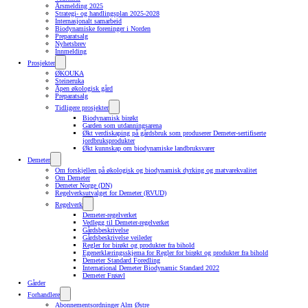
Årsmelding 2025
Strategi- og handlingsplan 2025-2028
Internasjonalt samarbeid
Biodynamiske foreninger i Norden
Preparatsalg
Nyhetsbrev
Innmelding
Prosjekter
ØKOUKA
Steineruka
Åpen økologisk gård
Preparatsalg
Tidligere prosjekter
Biodynamisk birøkt
Garden som utdanningsarena
Økt verdiskaping på gårdsbruk som produserer Demeter-sertifiserte
jordbruksprodukter
Økt kunnskap om biodynamiske landbruksvarer
Demeter
Om forskjellen på økologisk og biodynamisk dyrking og matvarekvalitet
Om Demeter
Demeter Norge (DN)
Regelverksutvalget for Demeter (RVUD)
Regelverk
Demeter-regelverket
Vedlegg til Demeter-regelverket
Gårdsbeskrivelse
Gårdsbeskrivelse veileder
Regler for birøkt og produkter fra bihold
Egenerklæringsskjema for Regler for birøkt og produkter fra bihold
Demeter Standard Foredling
International Demeter Biodynamic Standard 2022
Demeter Frøavl
Gårder
Forhandlere
Abonnementsordninger Alm Østre