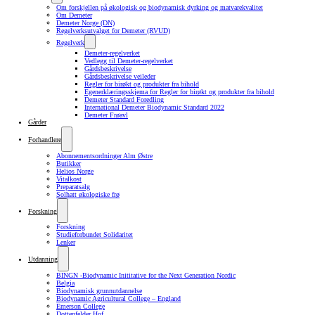
Om forskjellen på økologisk og biodynamisk dyrking og matvarekvalitet
Om Demeter
Demeter Norge (DN)
Regelverksutvalget for Demeter (RVUD)
Regelverk
Demeter-regelverket
Vedlegg til Demeter-regelverket
Gårdsbeskrivelse
Gårdsbeskrivelse veileder
Regler for birøkt og produkter fra bihold
Egenerklæringsskjema for Regler for birøkt og produkter fra bihold
Demeter Standard Foredling
International Demeter Biodynamic Standard 2022
Demeter Frøavl
Gårder
Forhandlere
Abonnementsordninger Alm Østre
Butikker
Helios Norge
Vitalkost
Preparatsalg
Solhatt økologiske frø
Forskning
Forskning
Studieforbundet Solidaritet
Lenker
Utdanning
BINGN -Biodynamic Inititative for the Next Generation Nordic
Belgia
Biodynamisk grunnutdannelse
Biodynamic Agricultural College – England
Emerson College
Dottenfelder Hof