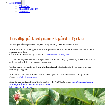
Medlemskap
Bli medlem
Min konto/Logg inn
Handlekurv
Frivillig på biodynamisk gård i Tyrkia
Har du lyst på en spennende opplevelse og erfaring med en annen kultur?
Istafil Farm i Tyrkia vil gjerne ha frivillige medarbeidere fra mai til november 2019. Hele
perioden eller delt.
Gården er biodynamisk og har etablert
www.demeter-turkey.com
.
Det første biodynamiske utdanningskurset starter der i mai, og kunst og kreative aktiviteter
er del av det miljøet som bygges opp på gården.
Gården ligger vakkert til ca. 5 mil utenfor Istanbul, den historiske byen, som er en bro
mellom Øst og Vest.
Hvis du vil høre mer om dette kan du sende epost til Arzu Duran som eier og driver
gården:
aisguden@gmail.com
Eller du kan kontakte Maria Grette, mobil: +47 47292531, epost:
info@mariagrette.com
İstafil Çiftliği Bio-Dinamik Organik Tarım
https://istafilciftligi.com/