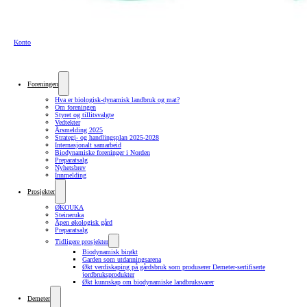
Konto
Foreningen
Hva er biologisk-dynamisk landbruk og mat?
Om foreningen
Styret og tillitsvalgte
Vedtekter
Årsmelding 2025
Strategi- og handlingsplan 2025-2028
Internasjonalt samarbeid
Biodynamiske foreninger i Norden
Preparatsalg
Nyhetsbrev
Innmelding
Prosjekter
ØKOUKA
Steineruka
Åpen økologisk gård
Preparatsalg
Tidligere prosjekter
Biodynamisk birøkt
Garden som utdanningsarena
Økt verdiskaping på gårdsbruk som produserer Demeter-sertifiserte
jordbruksprodukter
Økt kunnskap om biodynamiske landbruksvarer
Demeter