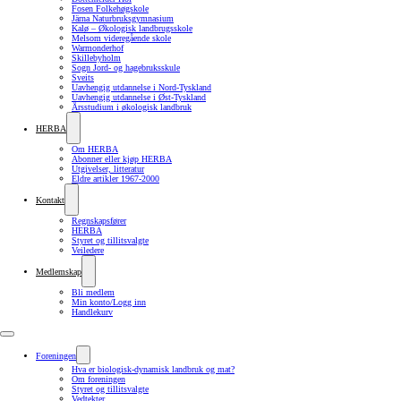
Fosen Folkehøgskole
Järna Naturbruksgymnasium
Kalø – Økologisk landbrugsskole
Melsom videregående skole
Warmonderhof
Skillebyholm
Sogn Jord- og hagebruksskule
Sveits
Uavhengig utdannelse i Nord-Tyskland
Uavhengig utdannelse i Øst-Tyskland
Årsstudium i økologisk landbruk
HERBA
Om HERBA
Abonner eller kjøp HERBA
Utgivelser, litteratur
Eldre artikler 1967-2000
Kontakt
Regnskapsfører
HERBA
Styret og tillitsvalgte
Veiledere
Medlemskap
Bli medlem
Min konto/Logg inn
Handlekurv
Foreningen
Hva er biologisk-dynamisk landbruk og mat?
Om foreningen
Styret og tillitsvalgte
Vedtekter