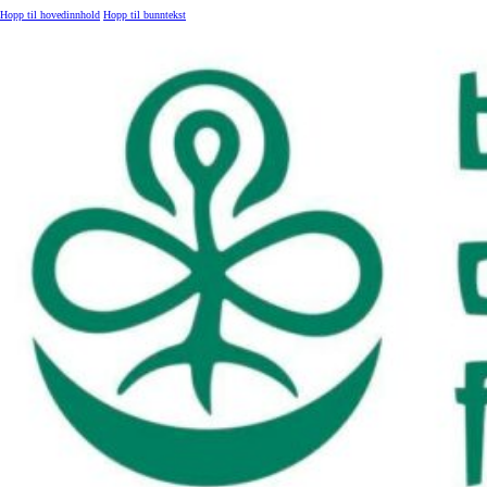
Hopp til hovedinnhold
Hopp til bunntekst