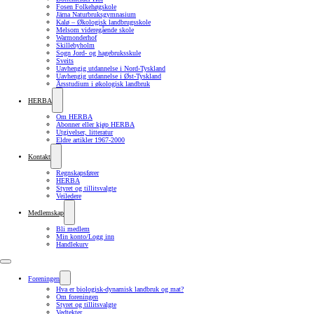
Fosen Folkehøgskole
Järna Naturbruksgymnasium
Kalø – Økologisk landbrugsskole
Melsom videregående skole
Warmonderhof
Skillebyholm
Sogn Jord- og hagebruksskule
Sveits
Uavhengig utdannelse i Nord-Tyskland
Uavhengig utdannelse i Øst-Tyskland
Årsstudium i økologisk landbruk
HERBA
Om HERBA
Abonner eller kjøp HERBA
Utgivelser, litteratur
Eldre artikler 1967-2000
Kontakt
Regnskapsfører
HERBA
Styret og tillitsvalgte
Veiledere
Medlemskap
Bli medlem
Min konto/Logg inn
Handlekurv
Foreningen
Hva er biologisk-dynamisk landbruk og mat?
Om foreningen
Styret og tillitsvalgte
Vedtekter