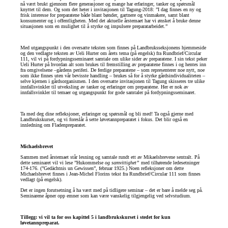
nå vært brukt gjennom flere generasjoner og mange har erfaringer, tanker og spørsmål
knyttet til dem. Og som det heter i invitasjonen til Tagung-2018: ”I dag finnes en ny og
frisk interesse for preparatene både blant bønder, gartnere og vinmakere, samt blant
konsumenter og i offentligheten. Med det aktuelle årstemaet har vi ønsket å bruke denne
situasjonen som en mulighet til å styrke og impulsere preparatarbeidet.”
Med utgangspunkt i den oversatte teksten som finnes på Landbruksseksjonens hjemmeside
og den vedlagte teksten av Ueli Hurter om årets tema (på engelsk) fra Rundbrief/Circular
111, vil vi på fordypningsseminaret samtale om ulike sider av preparatene. I sin tekst peker
Ueli Hurter på hvordan alt som brukes til fremstilling av preparatene finnes i og hentes inn
fra omgivelsene –gårdens periferi. De ferdige preparatene – som representerer noe nytt, noe
som ikke finnes uten vår bevisste handling – brukes så for å styrke gårdsindividualiteten –
selve kjernen i gårdsorganismen. I den oversatte invitasjonen til Tagung skisseres tre ulike
innfallsvinkler til utveksling av tanker og erfaringer om preparatene. Her er nok av
innfallsvinkler til temaer og utgangspunkt for gode samtaler på fordypningsseminaret.
Ta med deg dine refleksjoner, erfaringer og spørsmål og bli med! Ta også gjerne med
Landbrukskurset, og vi foreslår å sette løvetannpreparatet i fokus. Det blir også en
innledning om Fladenpreparatet.
Michaelsbrevet
Sammen med årstemaet står lesning og samtale rundt ett av Mikaelsbrevene sentralt. På
dette seminaret vil vi lese ”Hukommelse
og samvittighet”
med tilhørende ledesetninger
174-176. (”Gedächtnis un Gewissen”, februar 1925.) Noen refleksjoner om dette
Michaelsbrevet finnes i Jean-Michel Florins tekst fra Rundbrief/Circular 111 som finnes
vedlagt (på engelsk).
Det er ingen forutsetning å ha vært med på tidligere seminar – det er bare å melde seg på.
Seminarene åpner opp emner som kan være vanskelig tilgjengelig ved selvstudium.
Tillegg: vi vil ta for oss kapittel 5 i landbrukskurset i stedet for kun
løvetannpreparat.