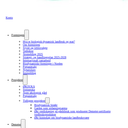
Konto
Foreningen
Hva er biologisk-dynamisk landbruk og mat?
Om foreningen
Styret og tillitsvalgte
Vedtekter
Årsmelding 2025
Strategi- og handlingsplan 2025-2028
Internasjonalt samarbeid
Biodynamiske foreninger i Norden
Preparatsalg
Nyhetsbrev
Innmelding
Prosjekter
ØKOUKA
Steineruka
Åpen økologisk gård
Preparatsalg
Tidligere prosjekter
Biodynamisk birøkt
Garden som utdanningsarena
Økt verdiskaping på gårdsbruk som produserer Demeter-sertifiserte
jordbruksprodukter
Økt kunnskap om biodynamiske landbruksvarer
Demeter