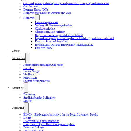
Om forskjellen på økologisk og biodynamisk dyrking og matvarekvalitet
Om Demeter
Demeter Norge (DN)
Regelverksutvalget for Demeter (RVUD)
Regelverk
Demeter-regelverket
Vedlegg til Demeter-regelverket
Gårdsbeskrivelse
Gårdsbeskrivelse veileder
Regler for birøkt og produkter fra bihold
Egenerklæringsskjema for Regler for birøkt og produkter fra bihold
Demeter Standard Foredling
International Demeter Biodynamic Standard 2022
Demeter Frøavl
Gårder
Forhandlere
Abonnementsordninger Alm Østre
Butikker
Helios Norge
Vitalkost
Preparatsalg
Solhatt økologiske frø
Forskning
Forskning
Studieforbundet Solidaritet
Lenker
Utdanning
BINGN -Biodynamic Inititative for the Next Generation Nordic
Belgia
Biodynamisk grunnutdannelse
Biodynamic Agricultural College – England
Emerson College
Dottenfelder Hof