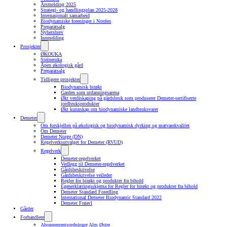
Årsmelding 2025
Strategi- og handlingsplan 2025-2028
Internasjonalt samarbeid
Biodynamiske foreninger i Norden
Preparatsalg
Nyhetsbrev
Innmelding
Prosjekter
ØKOUKA
Steineruka
Åpen økologisk gård
Preparatsalg
Tidligere prosjekter
Biodynamisk birøkt
Garden som utdanningsarena
Økt verdiskaping på gårdsbruk som produserer Demeter-sertifiserte
jordbruksprodukter
Økt kunnskap om biodynamiske landbruksvarer
Demeter
Om forskjellen på økologisk og biodynamisk dyrking og matvarekvalitet
Om Demeter
Demeter Norge (DN)
Regelverksutvalget for Demeter (RVUD)
Regelverk
Demeter-regelverket
Vedlegg til Demeter-regelverket
Gårdsbeskrivelse
Gårdsbeskrivelse veileder
Regler for birøkt og produkter fra bihold
Egenerklæringsskjema for Regler for birøkt og produkter fra bihold
Demeter Standard Foredling
International Demeter Biodynamic Standard 2022
Demeter Frøavl
Gårder
Forhandlere
Abonnementsordninger Alm Østre