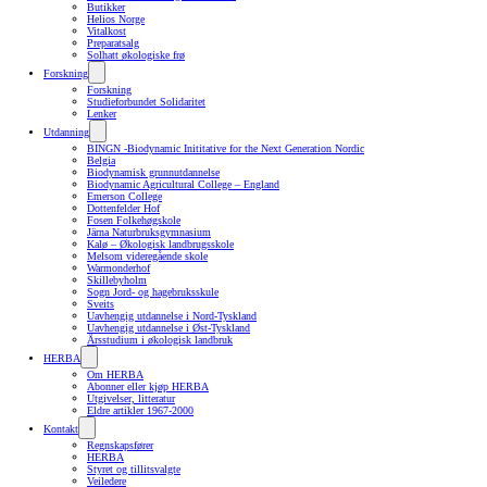
Butikker
Helios Norge
Vitalkost
Preparatsalg
Solhatt økologiske frø
Forskning
Forskning
Studieforbundet Solidaritet
Lenker
Utdanning
BINGN -Biodynamic Inititative for the Next Generation Nordic
Belgia
Biodynamisk grunnutdannelse
Biodynamic Agricultural College – England
Emerson College
Dottenfelder Hof
Fosen Folkehøgskole
Järna Naturbruksgymnasium
Kalø – Økologisk landbrugsskole
Melsom videregående skole
Warmonderhof
Skillebyholm
Sogn Jord- og hagebruksskule
Sveits
Uavhengig utdannelse i Nord-Tyskland
Uavhengig utdannelse i Øst-Tyskland
Årsstudium i økologisk landbruk
HERBA
Om HERBA
Abonner eller kjøp HERBA
Utgivelser, litteratur
Eldre artikler 1967-2000
Kontakt
Regnskapsfører
HERBA
Styret og tillitsvalgte
Veiledere