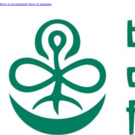
Hopp til hovedinnhold
Hopp til bunntekst