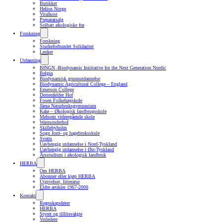
Butikker
Helios Norge
Vitalkost
Preparatsalg
Solhatt økologiske frø
Forskning
Forskning
Studieforbundet Solidaritet
Lenker
Utdanning
BINGN -Biodynamic Inititative for the Next Generation Nordic
Belgia
Biodynamisk grunnutdannelse
Biodynamic Agricultural College – England
Emerson College
Dottenfelder Hof
Fosen Folkehøgskole
Järna Naturbruksgymnasium
Kalø – Økologisk landbrugsskole
Melsom videregående skole
Warmonderhof
Skillebyholm
Sogn Jord- og hagebruksskule
Sveits
Uavhengig utdannelse i Nord-Tyskland
Uavhengig utdannelse i Øst-Tyskland
Årsstudium i økologisk landbruk
HERBA
Om HERBA
Abonner eller kjøp HERBA
Utgivelser, litteratur
Eldre artikler 1967-2000
Kontakt
Regnskapsfører
HERBA
Styret og tillitsvalgte
Veiledere