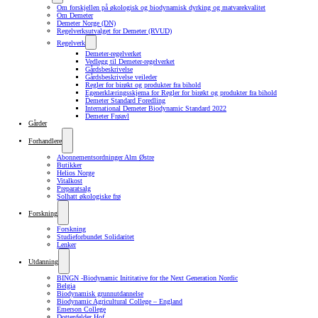
Om forskjellen på økologisk og biodynamisk dyrking og matvarekvalitet
Om Demeter
Demeter Norge (DN)
Regelverksutvalget for Demeter (RVUD)
Regelverk
Demeter-regelverket
Vedlegg til Demeter-regelverket
Gårdsbeskrivelse
Gårdsbeskrivelse veileder
Regler for birøkt og produkter fra bihold
Egenerklæringsskjema for Regler for birøkt og produkter fra bihold
Demeter Standard Foredling
International Demeter Biodynamic Standard 2022
Demeter Frøavl
Gårder
Forhandlere
Abonnementsordninger Alm Østre
Butikker
Helios Norge
Vitalkost
Preparatsalg
Solhatt økologiske frø
Forskning
Forskning
Studieforbundet Solidaritet
Lenker
Utdanning
BINGN -Biodynamic Inititative for the Next Generation Nordic
Belgia
Biodynamisk grunnutdannelse
Biodynamic Agricultural College – England
Emerson College
Dottenfelder Hof