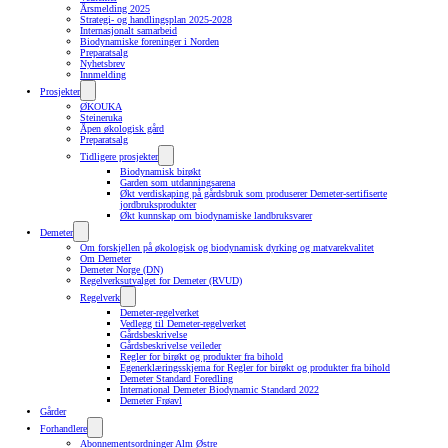
Årsmelding 2025
Strategi- og handlingsplan 2025-2028
Internasjonalt samarbeid
Biodynamiske foreninger i Norden
Preparatsalg
Nyhetsbrev
Innmelding
Prosjekter
ØKOUKA
Steineruka
Åpen økologisk gård
Preparatsalg
Tidligere prosjekter
Biodynamisk birøkt
Garden som utdanningsarena
Økt verdiskaping på gårdsbruk som produserer Demeter-sertifiserte
jordbruksprodukter
Økt kunnskap om biodynamiske landbruksvarer
Demeter
Om forskjellen på økologisk og biodynamisk dyrking og matvarekvalitet
Om Demeter
Demeter Norge (DN)
Regelverksutvalget for Demeter (RVUD)
Regelverk
Demeter-regelverket
Vedlegg til Demeter-regelverket
Gårdsbeskrivelse
Gårdsbeskrivelse veileder
Regler for birøkt og produkter fra bihold
Egenerklæringsskjema for Regler for birøkt og produkter fra bihold
Demeter Standard Foredling
International Demeter Biodynamic Standard 2022
Demeter Frøavl
Gårder
Forhandlere
Abonnementsordninger Alm Østre