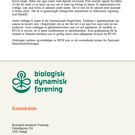
fysisk besøk. Debio har også startet med digitale revisjoner. Etter mottatt rapport fra Debio
vil det bli sendt ut en epost og sms om et møte og forslag til datoer. Et spørreskjema blir
vedlagt, som skal fylles ut sammen under møtet. Det er rom for fri samtale etter skjemaet
er ferdig utfylt. Når alt er gjennomgått ferdigstilles dokumentet til elektronisk signering
med BankID.
Andre vedlegg til møtet er det internasjonale Regelverket. Punktene i spørreskjemaet har
samme nr/avsnitt som i Regelverket slik at det blir lett å slå opp hvis man lurer på noe
underveis. Siste vedlegget er gårdsbeskrivelsen som evt må oppdateres. Et medlem av
RVUD er revisor, de to andre medlemmene er saksbehandlere. Etter godkjenning får du
tilsendt et Demeter-sertifikat som er gyldig inntil neste påfølgende revisjon fra RVUD.
Ordningen vurderes og etterfølges av BFDI som er vår overordnede instans for Nasjonale
Demetersertifiseringen.
Kontaktinfo
Biologisk-dynamisk Forening
Fokholgutua 216
2335 Stange