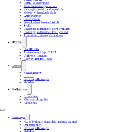
Fosen Folkehøgskole
Järna Naturbruksgymnasium
Kalø – Økologisk landbrugsskole
Melsom videregående skole
Warmonderhof
Skillebyholm
Sogn Jord- og hagebruksskule
Sveits
Uavhengig utdannelse i Nord-Tyskland
Uavhengig utdannelse i Øst-Tyskland
Årsstudium i økologisk landbruk
HERBA
Om HERBA
Abonner eller kjøp HERBA
Utgivelser, litteratur
Eldre artikler 1967-2000
Kontakt
Regnskapsfører
HERBA
Styret og tillitsvalgte
Veiledere
Medlemskap
Bli medlem
Min konto/Logg inn
Handlekurv
Foreningen
Hva er biologisk-dynamisk landbruk og mat?
Om foreningen
Styret og tillitsvalgte
Vedtekter