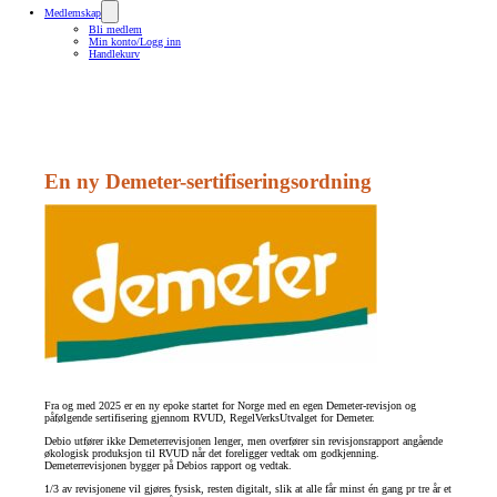
Medlemskap
Bli medlem
Min konto/Logg inn
Handlekurv
En ny Demeter-sertifiseringsordning
Fra og med 2025 er en ny epoke startet for Norge med en egen Demeter-revisjon og
påfølgende sertifisering gjennom RVUD, RegelVerksUtvalget for Demeter.
Debio utfører ikke Demeterrevisjonen lenger, men overfører sin revisjonsrapport angående
økologisk produksjon til RVUD når det foreligger vedtak om godkjenning.
Demeterrevisjonen bygger på Debios rapport og vedtak.
1/3 av revisjonene vil gjøres fysisk, resten digitalt, slik at alle får minst én gang pr tre år et