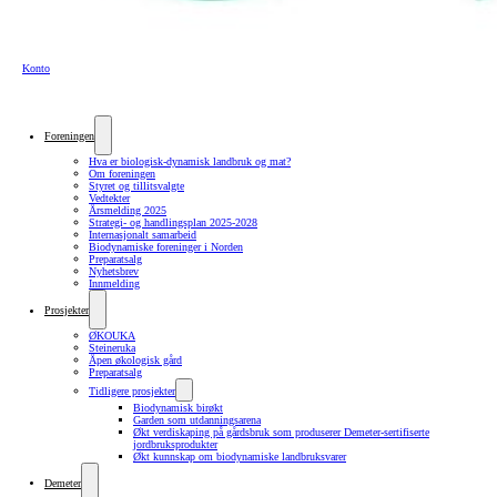
Konto
Foreningen
Hva er biologisk-dynamisk landbruk og mat?
Om foreningen
Styret og tillitsvalgte
Vedtekter
Årsmelding 2025
Strategi- og handlingsplan 2025-2028
Internasjonalt samarbeid
Biodynamiske foreninger i Norden
Preparatsalg
Nyhetsbrev
Innmelding
Prosjekter
ØKOUKA
Steineruka
Åpen økologisk gård
Preparatsalg
Tidligere prosjekter
Biodynamisk birøkt
Garden som utdanningsarena
Økt verdiskaping på gårdsbruk som produserer Demeter-sertifiserte
jordbruksprodukter
Økt kunnskap om biodynamiske landbruksvarer
Demeter