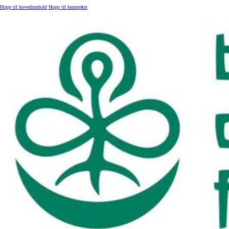
Hopp til hovedinnhold
Hopp til bunntekst