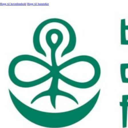
Hopp til hovedinnhold
Hopp til bunntekst