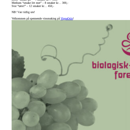
Medium “smake litt mer” – 8 smaker kr… 300,-
Stor “tørst!” – 12 smaker kr… 450,-
NB! Vær tidlig ute!
Velkommen på spennende vinsmaking på
VippaOslo
!