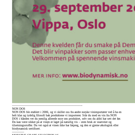
————————–
————————–
——————-
NON DOS
NON DOS ble etablert i 2006, og vi skiller oss fra andre norske vinimportører ved å ha en
helt klar og tydelig filosofi bak produktene vi importerer. Står du med en vin fra NON
DOS i hånden vet du nemlig allerede mye om produktet, selv om du aldri har sett det før.
Du kan være sikker på at vinen er laget på naturlig vis – uten bruk av snarveier og
tilsetningsstoffer. Du vet også at vinen ikke har fatpreg, og den er gjerne økologisk eller
biodynamisk sertifisert.
————