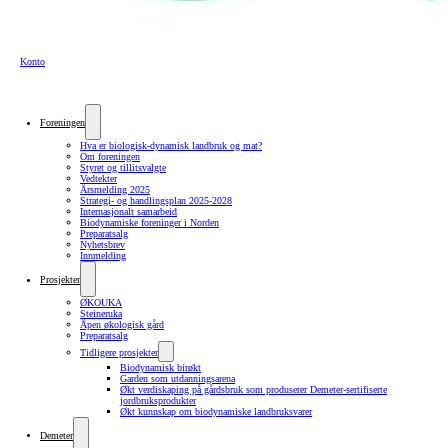
Konto
Foreningen
Hva er biologisk-dynamisk landbruk og mat?
Om foreningen
Styret og tillitsvalgte
Vedtekter
Årsmelding 2025
Strategi- og handlingsplan 2025-2028
Internasjonalt samarbeid
Biodynamiske foreninger i Norden
Preparatsalg
Nyhetsbrev
Innmelding
Prosjekter
ØKOUKA
Steineruka
Åpen økologisk gård
Preparatsalg
Tidligere prosjekter
Biodynamisk birøkt
Garden som utdanningsarena
Økt verdiskaping på gårdsbruk som produserer Demeter-sertifiserte
jordbruksprodukter
Økt kunnskap om biodynamiske landbruksvarer
Demeter