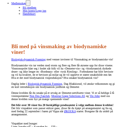
Medlemskap
Bli medlem
Min konto/Logg inn
Handlekurv
Bli med på vinsmaking av biodynamiske
viner!
Biologisk-dynamisk Forening
med venner inviterer til Vinsmaking av biodynamiske vin!
Biodynamiske vin tar verden med storm og flere og flere får øynene opp for disse vinene.
Vinmonopolet klør seg i hodet når folk vil ha «Demeter-vin» og «biodynamisk dyrkede
druer» og ikke lenger en «Bordeaux» eller «tysk Riesling». Forbrukerne har blitt bevisste
og vil ha kvalitet, de er bevisste på miljø og de vil oppleve et større smaksbilde enn før.
Hva er det med biodynamisk vinproduksjon? Hva smaker biodynamisk vin?
Daglig leder i
Biologisk-dynamisk Forening
, Dag Blakkisrud, vil ønske velkommen og gi
en kort introduksjon om biodynamisk jordbruk og Demeter.
Denne kvelden får du smake på et utvalg av Demeter-sertifiserte
viner. Vi er så heldige å få
vinimportørene
Non Dos Fanclub
,
Moestue Grape Selections AS
og
Vin John
med oss
denne kvelden som byr på mange spennende viner!
Det blir over 30 viner fra 20 forskjellige produsenter å velge mellom denne kvelden!
Det blir vinpakker som passer enhver gane, disse får du kjøpt på arrangementet og fra og
med fredag 22.september i baren på Vippa når
ØKOUKA
starter. Bongene får du utdelt på
arrangementet.
Vinpakker med bonger:
Liten “smake på” – 4 smaker kr… 150,-