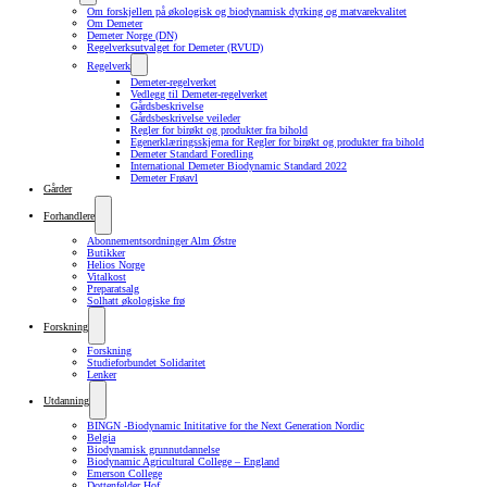
Om forskjellen på økologisk og biodynamisk dyrking og matvarekvalitet
Om Demeter
Demeter Norge (DN)
Regelverksutvalget for Demeter (RVUD)
Regelverk
Demeter-regelverket
Vedlegg til Demeter-regelverket
Gårdsbeskrivelse
Gårdsbeskrivelse veileder
Regler for birøkt og produkter fra bihold
Egenerklæringsskjema for Regler for birøkt og produkter fra bihold
Demeter Standard Foredling
International Demeter Biodynamic Standard 2022
Demeter Frøavl
Gårder
Forhandlere
Abonnementsordninger Alm Østre
Butikker
Helios Norge
Vitalkost
Preparatsalg
Solhatt økologiske frø
Forskning
Forskning
Studieforbundet Solidaritet
Lenker
Utdanning
BINGN -Biodynamic Inititative for the Next Generation Nordic
Belgia
Biodynamisk grunnutdannelse
Biodynamic Agricultural College – England
Emerson College
Dottenfelder Hof