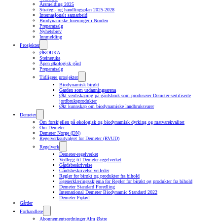
Årsmelding 2025
Strategi- og handlingsplan 2025-2028
Internasjonalt samarbeid
Biodynamiske foreninger i Norden
Preparatsalg
Nyhetsbrev
Innmelding
Prosjekter
ØKOUKA
Steineruka
Åpen økologisk gård
Preparatsalg
Tidligere prosjekter
Biodynamisk birøkt
Garden som utdanningsarena
Økt verdiskaping på gårdsbruk som produserer Demeter-sertifiserte
jordbruksprodukter
Økt kunnskap om biodynamiske landbruksvarer
Demeter
Om forskjellen på økologisk og biodynamisk dyrking og matvarekvalitet
Om Demeter
Demeter Norge (DN)
Regelverksutvalget for Demeter (RVUD)
Regelverk
Demeter-regelverket
Vedlegg til Demeter-regelverket
Gårdsbeskrivelse
Gårdsbeskrivelse veileder
Regler for birøkt og produkter fra bihold
Egenerklæringsskjema for Regler for birøkt og produkter fra bihold
Demeter Standard Foredling
International Demeter Biodynamic Standard 2022
Demeter Frøavl
Gårder
Forhandlere
Abonnementsordninger Alm Østre