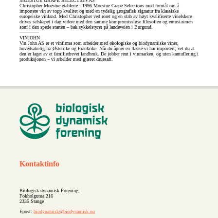
MOESTUE GRAPE SELECTION AS
Christopher Moestue etablerte i 1996 Moestue Grape Selections med formål om å
importere vin av topp kvalitet og med en tydelig geografisk signatur fra klassiske
europeiske vinland. Med Christopher ved roret og en stab av høyt kvalifiserte vinelskere
drives selskapet i dag videre med den samme kompromissløse filosofien og entusiasmen
som i den spede starten – bak sykkelstyret på landeveien i Burgund.
————
VINJOHN
Vin John AS er et vinfirma som arbeider med økologiske og biodynamiske viner,
hovedsakelig fra Østerrike og Frankrike. Når du åpner en flaske vi har importert, vet du at
den er laget av et familiedrevet landbruk. De jobber rent i vinmarken, og uten kamuflering i
produksjonen – vi arbeider med gjæret druesaft.
Kontaktinfo
Biologisk-dynamisk Forening
Fokholgutua 216
2335 Stange
Epost:
biodynamisk@biodynamisk.no