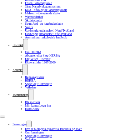
Fosen Folkehøgskole
Järna Naturbruksgymnasium
Kalø – Økologisk landbrugsskole
Melsom videregående skole
Warmonderhof
Skillebyholm
Sogn Jord- og hagebruksskule
Sveits
Uavhengig utdannelse i Nord-Tyskland
Uavhengig utdannelse i Øst-Tyskland
Årsstudium i økologisk landbruk
HERBA
Om HERBA
Abonner eller kjøp HERBA
Utgivelser, litteratur
Eldre artikler 1967-2000
Kontakt
Regnskapsfører
HERBA
Styret og tillitsvalgte
Veiledere
Medlemskap
Bli medlem
Min konto/Logg inn
Handlekurv
Foreningen
Hva er biologisk-dynamisk landbruk og mat?
Om foreningen
Styret og tillitsvalgte
Vedtekter