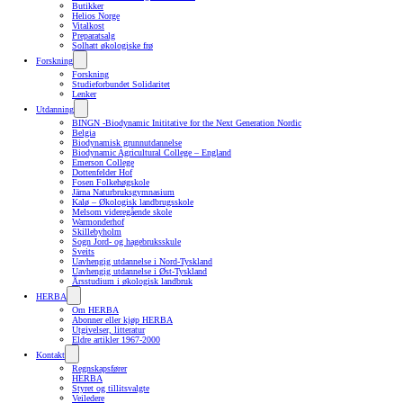
Butikker
Helios Norge
Vitalkost
Preparatsalg
Solhatt økologiske frø
Forskning
Forskning
Studieforbundet Solidaritet
Lenker
Utdanning
BINGN -Biodynamic Inititative for the Next Generation Nordic
Belgia
Biodynamisk grunnutdannelse
Biodynamic Agricultural College – England
Emerson College
Dottenfelder Hof
Fosen Folkehøgskole
Järna Naturbruksgymnasium
Kalø – Økologisk landbrugsskole
Melsom videregående skole
Warmonderhof
Skillebyholm
Sogn Jord- og hagebruksskule
Sveits
Uavhengig utdannelse i Nord-Tyskland
Uavhengig utdannelse i Øst-Tyskland
Årsstudium i økologisk landbruk
HERBA
Om HERBA
Abonner eller kjøp HERBA
Utgivelser, litteratur
Eldre artikler 1967-2000
Kontakt
Regnskapsfører
HERBA
Styret og tillitsvalgte
Veiledere