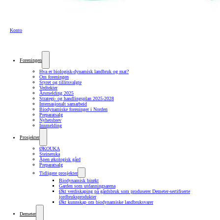
Konto
Foreningen
Hva er biologisk-dynamisk landbruk og mat?
Om foreningen
Styret og tillitsvalgte
Vedtekter
Årsmelding 2025
Strategi- og handlingsplan 2025-2028
Internasjonalt samarbeid
Biodynamiske foreninger i Norden
Preparatsalg
Nyhetsbrev
Innmelding
Prosjekter
ØKOUKA
Steineruka
Åpen økologisk gård
Preparatsalg
Tidligere prosjekter
Biodynamisk birøkt
Garden som utdanningsarena
Økt verdiskaping på gårdsbruk som produserer Demeter-sertifiserte
jordbruksprodukter
Økt kunnskap om biodynamiske landbruksvarer
Demeter