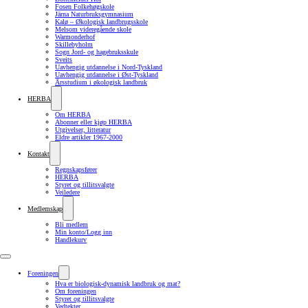
Fosen Folkehøgskole
Järna Naturbruksgymnasium
Kalø – Økologisk landbrugsskole
Melsom videregående skole
Warmonderhof
Skillebyholm
Sogn Jord- og hagebruksskule
Sveits
Uavhengig utdannelse i Nord-Tyskland
Uavhengig utdannelse i Øst-Tyskland
Årsstudium i økologisk landbruk
HERBA
Om HERBA
Abonner eller kjøp HERBA
Utgivelser, litteratur
Eldre artikler 1967-2000
Kontakt
Regnskapsfører
HERBA
Styret og tillitsvalgte
Veiledere
Medlemskap
Bli medlem
Min konto/Logg inn
Handlekurv
Foreningen
Hva er biologisk-dynamisk landbruk og mat?
Om foreningen
Styret og tillitsvalgte
Vedtekter