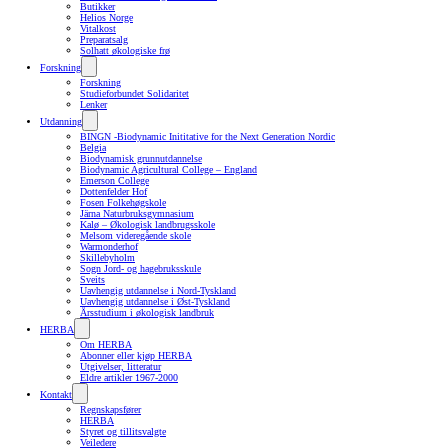
Butikker
Helios Norge
Vitalkost
Preparatsalg
Solhatt økologiske frø
Forskning
Forskning
Studieforbundet Solidaritet
Lenker
Utdanning
BINGN -Biodynamic Inititative for the Next Generation Nordic
Belgia
Biodynamisk grunnutdannelse
Biodynamic Agricultural College – England
Emerson College
Dottenfelder Hof
Fosen Folkehøgskole
Järna Naturbruksgymnasium
Kalø – Økologisk landbrugsskole
Melsom videregående skole
Warmonderhof
Skillebyholm
Sogn Jord- og hagebruksskule
Sveits
Uavhengig utdannelse i Nord-Tyskland
Uavhengig utdannelse i Øst-Tyskland
Årsstudium i økologisk landbruk
HERBA
Om HERBA
Abonner eller kjøp HERBA
Utgivelser, litteratur
Eldre artikler 1967-2000
Kontakt
Regnskapsfører
HERBA
Styret og tillitsvalgte
Veiledere