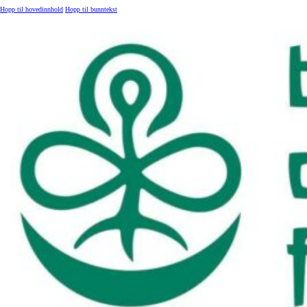
Hopp til hovedinnhold
Hopp til bunntekst