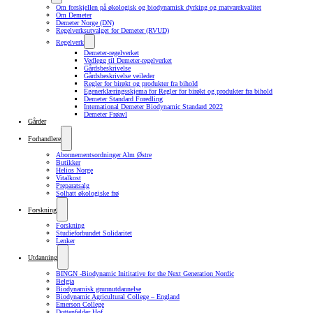
Om forskjellen på økologisk og biodynamisk dyrking og matvarekvalitet
Om Demeter
Demeter Norge (DN)
Regelverksutvalget for Demeter (RVUD)
Regelverk
Demeter-regelverket
Vedlegg til Demeter-regelverket
Gårdsbeskrivelse
Gårdsbeskrivelse veileder
Regler for birøkt og produkter fra bihold
Egenerklæringsskjema for Regler for birøkt og produkter fra bihold
Demeter Standard Foredling
International Demeter Biodynamic Standard 2022
Demeter Frøavl
Gårder
Forhandlere
Abonnementsordninger Alm Østre
Butikker
Helios Norge
Vitalkost
Preparatsalg
Solhatt økologiske frø
Forskning
Forskning
Studieforbundet Solidaritet
Lenker
Utdanning
BINGN -Biodynamic Inititative for the Next Generation Nordic
Belgia
Biodynamisk grunnutdannelse
Biodynamic Agricultural College – England
Emerson College
Dottenfelder Hof