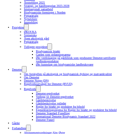
Årsmelding 2025
Strategi- og handlingsplan 2025-2028
Internasjonalt samarbeid
Biodynamiske foreninger i Norden
Preparatsalg
Nyhetsbrev
Innmelding
Prosjekter
ØKOUKA
Steineruka
Åpen økologisk gård
Preparatsalg
Tidligere prosjekter
Biodynamisk birøkt
Garden som utdanningsarena
Økt verdiskaping på gårdsbruk som produserer Demeter-sertifiserte
jordbruksprodukter
Økt kunnskap om biodynamiske landbruksvarer
Demeter
Om forskjellen på økologisk og biodynamisk dyrking og matvarekvalitet
Om Demeter
Demeter Norge (DN)
Regelverksutvalget for Demeter (RVUD)
Regelverk
Demeter-regelverket
Vedlegg til Demeter-regelverket
Gårdsbeskrivelse
Gårdsbeskrivelse veileder
Regler for birøkt og produkter fra bihold
Egenerklæringsskjema for Regler for birøkt og produkter fra bihold
Demeter Standard Foredling
International Demeter Biodynamic Standard 2022
Demeter Frøavl
Gårder
Forhandlere
Abonnementsordninger Alm Østre