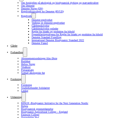
Om forskjellen på økologisk og biodynamisk dyrking og matvarekvalitet
Om Demeter
Demeter Norge (DN)
Regelverksutvalget for Demeter (RVUD)
Regelverk
Demeter-regelverket
Vedlegg til Demeter-regelverket
Gårdsbeskrivelse
Gårdsbeskrivelse veileder
Regler for birøkt og produkter fra bihold
Egenerklæringsskjema for Regler for birøkt og produkter fra bihold
Demeter Standard Foredling
International Demeter Biodynamic Standard 2022
Demeter Frøavl
Gårder
Forhandlere
Abonnementsordninger Alm Østre
Butikker
Helios Norge
Vitalkost
Preparatsalg
Solhatt økologiske frø
Forskning
Forskning
Studieforbundet Solidaritet
Lenker
Utdanning
BINGN -Biodynamic Inititative for the Next Generation Nordic
Belgia
Biodynamisk grunnutdannelse
Biodynamic Agricultural College – England
Emerson College
Dottenfelder Hof