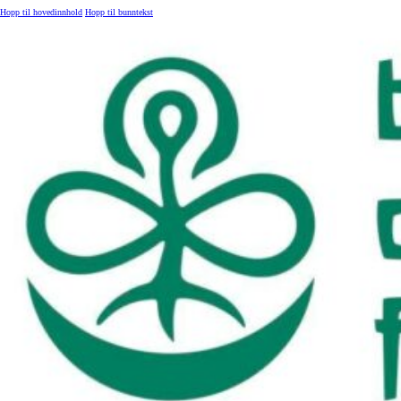
Hopp til hovedinnhold
Hopp til bunntekst