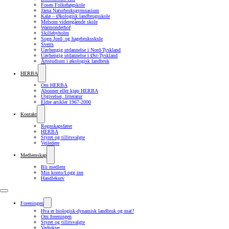
Fosen Folkehøgskole
Järna Naturbruksgymnasium
Kalø – Økologisk landbrugsskole
Melsom videregående skole
Warmonderhof
Skillebyholm
Sogn Jord- og hagebruksskule
Sveits
Uavhengig utdannelse i Nord-Tyskland
Uavhengig utdannelse i Øst-Tyskland
Årsstudium i økologisk landbruk
HERBA
Om HERBA
Abonner eller kjøp HERBA
Utgivelser, litteratur
Eldre artikler 1967-2000
Kontakt
Regnskapsfører
HERBA
Styret og tillitsvalgte
Veiledere
Medlemskap
Bli medlem
Min konto/Logg inn
Handlekurv
Foreningen
Hva er biologisk-dynamisk landbruk og mat?
Om foreningen
Styret og tillitsvalgte
Vedtekter