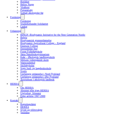
Butikker
Helios Norge
Vitalkost
Preparatsalg
Solhatt økologiske frø
Forskning
Forskning
Studieforbundet Solidaritet
Lenker
Utdanning
BINGN -Biodynamic Inititative for the Next Generation Nordic
Belgia
Biodynamisk grunnutdannelse
Biodynamic Agricultural College – England
Emerson College
Dottenfelder Hof
Fosen Folkehøgskole
Järna Naturbruksgymnasium
Kalø – Økologisk landbrugsskole
Melsom videregående skole
Warmonderhof
Skillebyholm
Sogn Jord- og hagebruksskule
Sveits
Uavhengig utdannelse i Nord-Tyskland
Uavhengig utdannelse i Øst-Tyskland
Årsstudium i økologisk landbruk
HERBA
Om HERBA
Abonner eller kjøp HERBA
Utgivelser, litteratur
Eldre artikler 1967-2000
Kontakt
Regnskapsfører
HERBA
Styret og tillitsvalgte
Veiledere