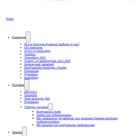
Konto
Foreningen
Hva er biologisk-dynamisk landbruk og mat?
Om foreningen
Styret og tillitsvalgte
Vedtekter
Årsmelding 2025
Strategi- og handlingsplan 2025-2028
Internasjonalt samarbeid
Biodynamiske foreninger i Norden
Preparatsalg
Nyhetsbrev
Innmelding
Prosjekter
ØKOUKA
Steineruka
Åpen økologisk gård
Preparatsalg
Tidligere prosjekter
Biodynamisk birøkt
Garden som utdanningsarena
Økt verdiskaping på gårdsbruk som produserer Demeter-sertifiserte
jordbruksprodukter
Økt kunnskap om biodynamiske landbruksvarer
Demeter