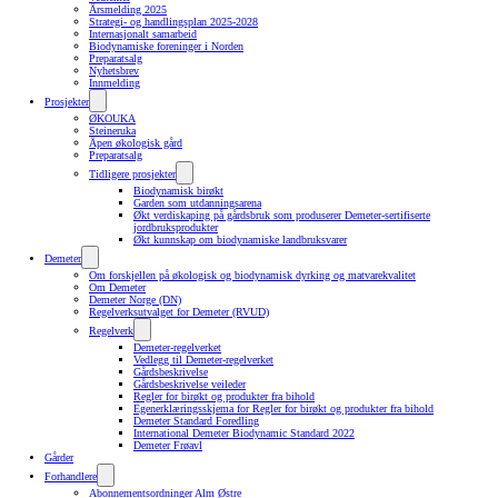
Årsmelding 2025
Strategi- og handlingsplan 2025-2028
Internasjonalt samarbeid
Biodynamiske foreninger i Norden
Preparatsalg
Nyhetsbrev
Innmelding
Prosjekter
ØKOUKA
Steineruka
Åpen økologisk gård
Preparatsalg
Tidligere prosjekter
Biodynamisk birøkt
Garden som utdanningsarena
Økt verdiskaping på gårdsbruk som produserer Demeter-sertifiserte
jordbruksprodukter
Økt kunnskap om biodynamiske landbruksvarer
Demeter
Om forskjellen på økologisk og biodynamisk dyrking og matvarekvalitet
Om Demeter
Demeter Norge (DN)
Regelverksutvalget for Demeter (RVUD)
Regelverk
Demeter-regelverket
Vedlegg til Demeter-regelverket
Gårdsbeskrivelse
Gårdsbeskrivelse veileder
Regler for birøkt og produkter fra bihold
Egenerklæringsskjema for Regler for birøkt og produkter fra bihold
Demeter Standard Foredling
International Demeter Biodynamic Standard 2022
Demeter Frøavl
Gårder
Forhandlere
Abonnementsordninger Alm Østre