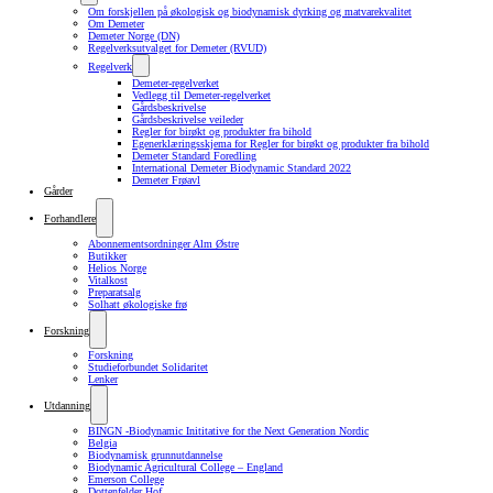
Om forskjellen på økologisk og biodynamisk dyrking og matvarekvalitet
Om Demeter
Demeter Norge (DN)
Regelverksutvalget for Demeter (RVUD)
Regelverk
Demeter-regelverket
Vedlegg til Demeter-regelverket
Gårdsbeskrivelse
Gårdsbeskrivelse veileder
Regler for birøkt og produkter fra bihold
Egenerklæringsskjema for Regler for birøkt og produkter fra bihold
Demeter Standard Foredling
International Demeter Biodynamic Standard 2022
Demeter Frøavl
Gårder
Forhandlere
Abonnementsordninger Alm Østre
Butikker
Helios Norge
Vitalkost
Preparatsalg
Solhatt økologiske frø
Forskning
Forskning
Studieforbundet Solidaritet
Lenker
Utdanning
BINGN -Biodynamic Inititative for the Next Generation Nordic
Belgia
Biodynamisk grunnutdannelse
Biodynamic Agricultural College – England
Emerson College
Dottenfelder Hof