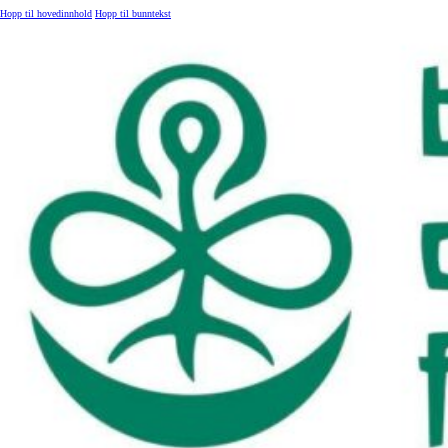
Hopp til hovedinnhold
Hopp til bunntekst