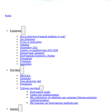
Konto
Foreningen
Hva er biologisk-dynamisk landbruk og mat?
Om foreningen
Styret og tillitsvalgte
Vedtekter
Årsmelding 2025
Strategi- og handlingsplan 2025-2028
Internasjonalt samarbeid
Biodynamiske foreninger i Norden
Preparatsalg
Nyhetsbrev
Innmelding
Prosjekter
ØKOUKA
Steineruka
Åpen økologisk gård
Preparatsalg
Tidligere prosjekter
Biodynamisk birøkt
Garden som utdanningsarena
Økt verdiskaping på gårdsbruk som produserer Demeter-sertifiserte
jordbruksprodukter
Økt kunnskap om biodynamiske landbruksvarer
Demeter