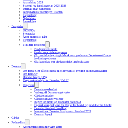
Årsmelding 2025
Strategi- og handlingsplan 2025-2028
Internasjonalt samarbeid
Biodynamiske foreninger i Norden
Preparatsalg
Nyhetsbrev
Innmelding
Prosjekter
ØKOUKA
Steineruka
Åpen økologisk gård
Preparatsalg
Tidligere prosjekter
Biodynamisk birøkt
Garden som utdanningsarena
Økt verdiskaping på gårdsbruk som produserer Demeter-sertifiserte
jordbruksprodukter
Økt kunnskap om biodynamiske landbruksvarer
Demeter
Om forskjellen på økologisk og biodynamisk dyrking og matvarekvalitet
Om Demeter
Demeter Norge (DN)
Regelverksutvalget for Demeter (RVUD)
Regelverk
Demeter-regelverket
Vedlegg til Demeter-regelverket
Gårdsbeskrivelse
Gårdsbeskrivelse veileder
Regler for birøkt og produkter fra bihold
Egenerklæringsskjema for Regler for birøkt og produkter fra bihold
Demeter Standard Foredling
International Demeter Biodynamic Standard 2022
Demeter Frøavl
Gårder
Forhandlere
Abonnementsordninger Alm Østre