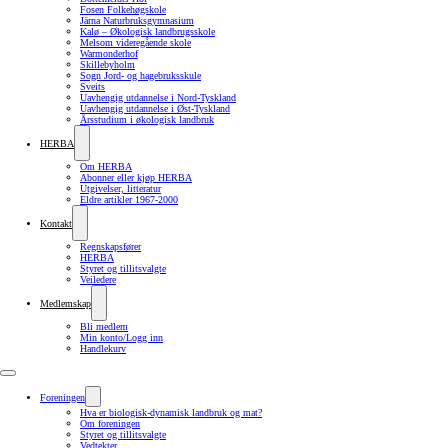
Fosen Folkehøgskole
Järna Naturbruksgymnasium
Kalø – Økologisk landbrugsskole
Melsom videregående skole
Warmonderhof
Skillebyholm
Sogn Jord- og hagebruksskule
Sveits
Uavhengig utdannelse i Nord-Tyskland
Uavhengig utdannelse i Øst-Tyskland
Årsstudium i økologisk landbruk
HERBA
Om HERBA
Abonner eller kjøp HERBA
Utgivelser, litteratur
Eldre artikler 1967-2000
Kontakt
Regnskapsfører
HERBA
Styret og tillitsvalgte
Veiledere
Medlemskap
Bli medlem
Min konto/Logg inn
Handlekurv
Foreningen
Hva er biologisk-dynamisk landbruk og mat?
Om foreningen
Styret og tillitsvalgte
Vedtekter