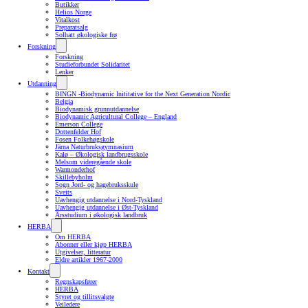
Butikker
Helios Norge
Vitalkost
Preparatsalg
Solhatt økologiske frø
Forskning
Forskning
Studieforbundet Solidaritet
Lenker
Utdanning
BINGN -Biodynamic Inititative for the Next Generation Nordic
Belgia
Biodynamisk grunnutdannelse
Biodynamic Agricultural College – England
Emerson College
Dottenfelder Hof
Fosen Folkehøgskole
Järna Naturbruksgymnasium
Kalø – Økologisk landbrugsskole
Melsom videregående skole
Warmonderhof
Skillebyholm
Sogn Jord- og hagebruksskule
Sveits
Uavhengig utdannelse i Nord-Tyskland
Uavhengig utdannelse i Øst-Tyskland
Årsstudium i økologisk landbruk
HERBA
Om HERBA
Abonner eller kjøp HERBA
Utgivelser, litteratur
Eldre artikler 1967-2000
Kontakt
Regnskapsfører
HERBA
Styret og tillitsvalgte
Veiledere