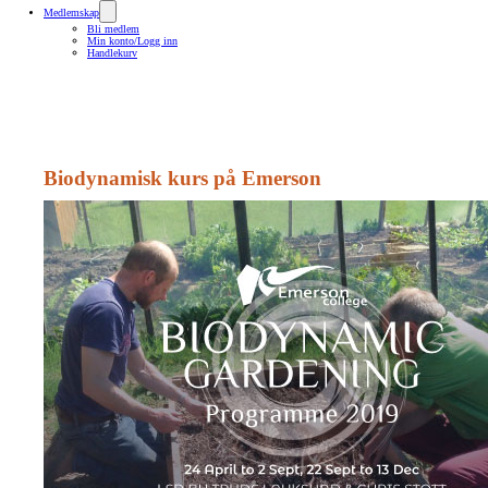
Medlemskap
Bli medlem
Min konto/Logg inn
Handlekurv
Biodynamisk kurs på Emerson