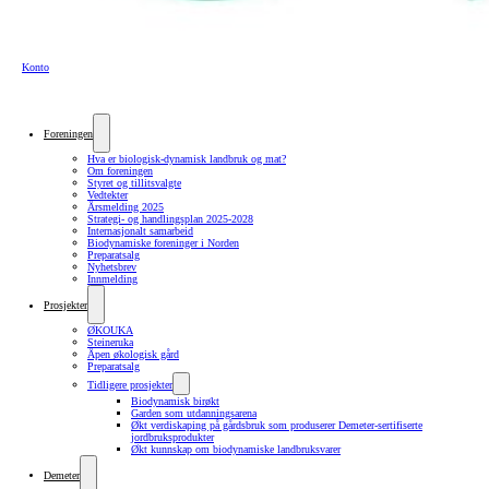
Konto
Foreningen
Hva er biologisk-dynamisk landbruk og mat?
Om foreningen
Styret og tillitsvalgte
Vedtekter
Årsmelding 2025
Strategi- og handlingsplan 2025-2028
Internasjonalt samarbeid
Biodynamiske foreninger i Norden
Preparatsalg
Nyhetsbrev
Innmelding
Prosjekter
ØKOUKA
Steineruka
Åpen økologisk gård
Preparatsalg
Tidligere prosjekter
Biodynamisk birøkt
Garden som utdanningsarena
Økt verdiskaping på gårdsbruk som produserer Demeter-sertifiserte
jordbruksprodukter
Økt kunnskap om biodynamiske landbruksvarer
Demeter