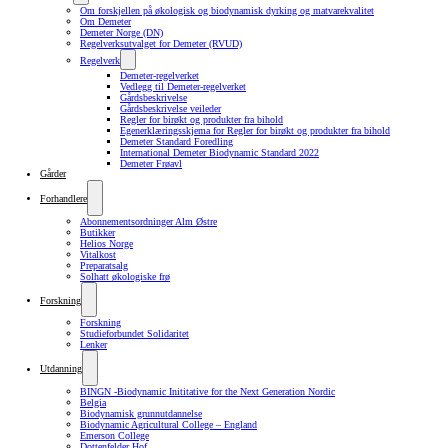
Om forskjellen på økologisk og biodynamisk dyrking og matvarekvalitet
Om Demeter
Demeter Norge (DN)
Regelverksutvalget for Demeter (RVUD)
Regelverk
Demeter-regelverket
Vedlegg til Demeter-regelverket
Gårdsbeskrivelse
Gårdsbeskrivelse veileder
Regler for birøkt og produkter fra bihold
Egenerklæringsskjema for Regler for birøkt og produkter fra bihold
Demeter Standard Foredling
International Demeter Biodynamic Standard 2022
Demeter Frøavl
Gårder
Forhandlere
Abonnementsordninger Alm Østre
Butikker
Helios Norge
Vitalkost
Preparatsalg
Solhatt økologiske frø
Forskning
Forskning
Studieforbundet Solidaritet
Lenker
Utdanning
BINGN -Biodynamic Inititative for the Next Generation Nordic
Belgia
Biodynamisk grunnutdannelse
Biodynamic Agricultural College – England
Emerson College
Dottenfelder Hof