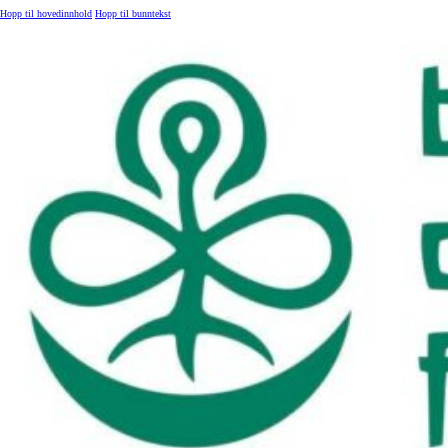
Hopp til hovedinnhold
Hopp til bunntekst