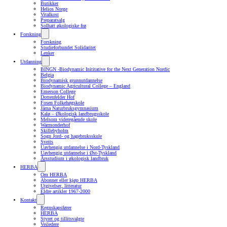
Butikker
Helios Norge
Vitalkost
Preparatsalg
Solhatt økologiske frø
Forskning
Forskning
Studieforbundet Solidaritet
Lenker
Utdanning
BINGN -Biodynamic Inititative for the Next Generation Nordic
Belgia
Biodynamisk grunnutdannelse
Biodynamic Agricultural College – England
Emerson College
Dottenfelder Hof
Fosen Folkehøgskole
Järna Naturbruksgymnasium
Kalø – Økologisk landbrugsskole
Melsom videregående skole
Warmonderhof
Skillebyholm
Sogn Jord- og hagebruksskule
Sveits
Uavhengig utdannelse i Nord-Tyskland
Uavhengig utdannelse i Øst-Tyskland
Årsstudium i økologisk landbruk
HERBA
Om HERBA
Abonner eller kjøp HERBA
Utgivelser, litteratur
Eldre artikler 1967-2000
Kontakt
Regnskapsfører
HERBA
Styret og tillitsvalgte
Veiledere