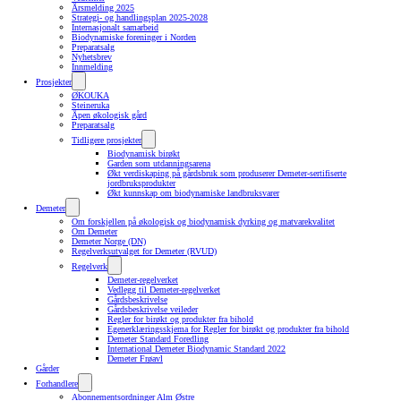
Årsmelding 2025
Strategi- og handlingsplan 2025-2028
Internasjonalt samarbeid
Biodynamiske foreninger i Norden
Preparatsalg
Nyhetsbrev
Innmelding
Prosjekter
ØKOUKA
Steineruka
Åpen økologisk gård
Preparatsalg
Tidligere prosjekter
Biodynamisk birøkt
Garden som utdanningsarena
Økt verdiskaping på gårdsbruk som produserer Demeter-sertifiserte
jordbruksprodukter
Økt kunnskap om biodynamiske landbruksvarer
Demeter
Om forskjellen på økologisk og biodynamisk dyrking og matvarekvalitet
Om Demeter
Demeter Norge (DN)
Regelverksutvalget for Demeter (RVUD)
Regelverk
Demeter-regelverket
Vedlegg til Demeter-regelverket
Gårdsbeskrivelse
Gårdsbeskrivelse veileder
Regler for birøkt og produkter fra bihold
Egenerklæringsskjema for Regler for birøkt og produkter fra bihold
Demeter Standard Foredling
International Demeter Biodynamic Standard 2022
Demeter Frøavl
Gårder
Forhandlere
Abonnementsordninger Alm Østre