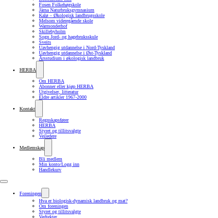
Fosen Folkehøgskole
Järna Naturbruksgymnasium
Kalø – Økologisk landbrugsskole
Melsom videregående skole
Warmonderhof
Skillebyholm
Sogn Jord- og hagebruksskule
Sveits
Uavhengig utdannelse i Nord-Tyskland
Uavhengig utdannelse i Øst-Tyskland
Årsstudium i økologisk landbruk
HERBA
Om HERBA
Abonner eller kjøp HERBA
Utgivelser, litteratur
Eldre artikler 1967-2000
Kontakt
Regnskapsfører
HERBA
Styret og tillitsvalgte
Veiledere
Medlemskap
Bli medlem
Min konto/Logg inn
Handlekurv
Foreningen
Hva er biologisk-dynamisk landbruk og mat?
Om foreningen
Styret og tillitsvalgte
Vedtekter