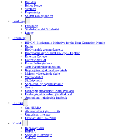
Butikker
Helios Norge
Vitalkost
Preparatsalg
Solhatt økologiske frø
Forskning
Forskning
Studieforbundet Solidaritet
Lenker
Utdanning
BINGN -Biodynamic Inititative for the Next Generation Nordic
Belgia
Biodynamisk grunnutdannelse
Biodynamic Agricultural College – England
Emerson College
Dottenfelder Hof
Fosen Folkehøgskole
Järna Naturbruksgymnasium
Kalø – Økologisk landbrugsskole
Melsom videregående skole
Warmonderhof
Skillebyholm
Sogn Jord- og hagebruksskule
Sveits
Uavhengig utdannelse i Nord-Tyskland
Uavhengig utdannelse i Øst-Tyskland
Årsstudium i økologisk landbruk
HERBA
Om HERBA
Abonner eller kjøp HERBA
Utgivelser, litteratur
Eldre artikler 1967-2000
Kontakt
Regnskapsfører
HERBA
Styret og tillitsvalgte
Veiledere