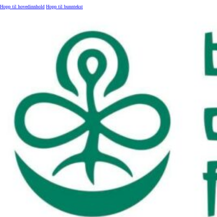
Hopp til hovedinnhold
Hopp til bunntekst