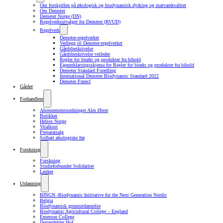
Om forskjellen på økologisk og biodynamisk dyrking og matvarekvalitet
Om Demeter
Demeter Norge (DN)
Regelverksutvalget for Demeter (RVUD)
Regelverk
Demeter-regelverket
Vedlegg til Demeter-regelverket
Gårdsbeskrivelse
Gårdsbeskrivelse veileder
Regler for birøkt og produkter fra bihold
Egenerklæringsskjema for Regler for birøkt og produkter fra bihold
Demeter Standard Foredling
International Demeter Biodynamic Standard 2022
Demeter Frøavl
Gårder
Forhandlere
Abonnementsordninger Alm Østre
Butikker
Helios Norge
Vitalkost
Preparatsalg
Solhatt økologiske frø
Forskning
Forskning
Studieforbundet Solidaritet
Lenker
Utdanning
BINGN -Biodynamic Inititative for the Next Generation Nordic
Belgia
Biodynamisk grunnutdannelse
Biodynamic Agricultural College – England
Emerson College
Dottenfelder Hof