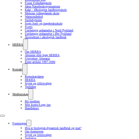
Fosen Folkehøgskole
Järna Naturbruksgymnasium
Kalø – Økologisk landbrugsskole
Melsom videregående skole
Warmonderhof
Skillebyholm
Sogn Jord- og hagebruksskule
Sveits
Uavhengig utdannelse i Nord-Tyskland
Uavhengig utdannelse i Øst-Tyskland
Årsstudium i økologisk landbruk
HERBA
Om HERBA
Abonner eller kjøp HERBA
Utgivelser, litteratur
Eldre artikler 1967-2000
Kontakt
Regnskapsfører
HERBA
Styret og tillitsvalgte
Veiledere
Medlemskap
Bli medlem
Min konto/Logg inn
Handlekurv
Foreningen
Hva er biologisk-dynamisk landbruk og mat?
Om foreningen
Styret og tillitsvalgte
Vedtekter