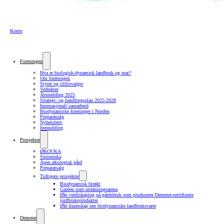
Konto
Foreningen
Hva er biologisk-dynamisk landbruk og mat?
Om foreningen
Styret og tillitsvalgte
Vedtekter
Årsmelding 2025
Strategi- og handlingsplan 2025-2028
Internasjonalt samarbeid
Biodynamiske foreninger i Norden
Preparatsalg
Nyhetsbrev
Innmelding
Prosjekter
ØKOUKA
Steineruka
Åpen økologisk gård
Preparatsalg
Tidligere prosjekter
Biodynamisk birøkt
Garden som utdanningsarena
Økt verdiskaping på gårdsbruk som produserer Demeter-sertifiserte
jordbruksprodukter
Økt kunnskap om biodynamiske landbruksvarer
Demeter