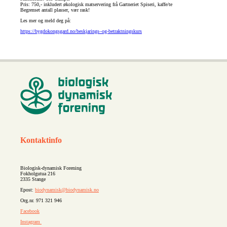
Pris: 750,- inkludert økologisk matservering frå Gartneriet Spiseri, kaffe/te
Begrenset antall plasser, vær rask!
Les mer og meld deg på:
https://bygdokongsgard.no/beskjarings–og-betraktningskurs
Kontaktinfo
Biologisk-dynamisk Forening
Fokholgutua 216
2335 Stange
Epost:
biodynamisk@biodynamisk.no
Org.nr. 971 321 946
Facebook
Instagram