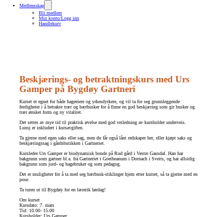
Medlemskap
Bli medlem
Min konto/Logg inn
Handlekurv
Beskjærings- og betraktningskurs med Urs
Gamper på Bygdøy Gartneri
Kurset er egnet for både hageeiere og yrkesdyrkere, og vil ta for seg grunnleggende
ferdigheter i å betrakte trær og bærbusker for å finne en god beskjæring som gir busker og
trær ønsket form og ny vitalitet.
Det settes av mye tid til praktisk øvelse med god veiledning av kursholder underveis.
Lunsj er inkludert i kursavgiften.
Ta gjerne med egen saks eller sag, men du får også lånt redskaper her, eller kjøpt saks og
beskjæringssag i gårdsbutikken i Gartneriet.
Kursleder Urs Gamper er biodynamisk bonde på Rud gård i Vestre Gausdal. Han har
bakgrunn som gartner bl.a. fra Gartneriet i Goetheanum i Dornach i Sveits, og har allsidig
bakgrunn som jord- og hagebruker og som pedagog.
Det er muligheter for å ta med seg bærbusk-stiklinger hjem etter kurset, så ta gjerne med en
pose.
Ta turen ut til Bygdøy for en lærerik lørdag!
Om kurset
Kursdato: 7. mars
Tid: 10.00- 15.00
Kursholder: Urs Gamper