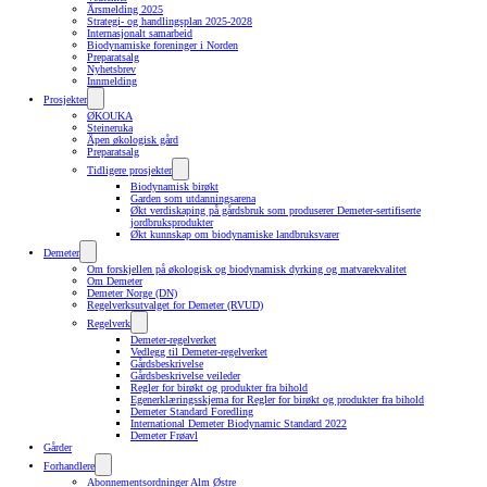
Årsmelding 2025
Strategi- og handlingsplan 2025-2028
Internasjonalt samarbeid
Biodynamiske foreninger i Norden
Preparatsalg
Nyhetsbrev
Innmelding
Prosjekter
ØKOUKA
Steineruka
Åpen økologisk gård
Preparatsalg
Tidligere prosjekter
Biodynamisk birøkt
Garden som utdanningsarena
Økt verdiskaping på gårdsbruk som produserer Demeter-sertifiserte
jordbruksprodukter
Økt kunnskap om biodynamiske landbruksvarer
Demeter
Om forskjellen på økologisk og biodynamisk dyrking og matvarekvalitet
Om Demeter
Demeter Norge (DN)
Regelverksutvalget for Demeter (RVUD)
Regelverk
Demeter-regelverket
Vedlegg til Demeter-regelverket
Gårdsbeskrivelse
Gårdsbeskrivelse veileder
Regler for birøkt og produkter fra bihold
Egenerklæringsskjema for Regler for birøkt og produkter fra bihold
Demeter Standard Foredling
International Demeter Biodynamic Standard 2022
Demeter Frøavl
Gårder
Forhandlere
Abonnementsordninger Alm Østre