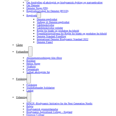
Om forskjellen på økologisk og biodynamisk dyrking og matvarekvalitet
Om Demeter
Demeter Norge (DN)
Regelverksutvalget for Demeter (RVUD)
Regelverk
Demeter-regelverket
Vedlegg til Demeter-regelverket
Gårdsbeskrivelse
Gårdsbeskrivelse veileder
Regler for birøkt og produkter fra bihold
Egenerklæringsskjema for Regler for birøkt og produkter fra bihold
Demeter Standard Foredling
International Demeter Biodynamic Standard 2022
Demeter Frøavl
Gårder
Forhandlere
Abonnementsordninger Alm Østre
Butikker
Helios Norge
Vitalkost
Preparatsalg
Solhatt økologiske frø
Forskning
Forskning
Studieforbundet Solidaritet
Lenker
Utdanning
BINGN -Biodynamic Inititative for the Next Generation Nordic
Belgia
Biodynamisk grunnutdannelse
Biodynamic Agricultural College – England
Emerson College