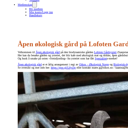
Medlemskap
Bli medlem
Min konto/Logg inn
Handlekurv
Åpen økologisk gård på Lofoten Gard
Velkommen til
Åpen økologisk gård
på den biodynamiske gården
Lofoten Gårdsysteri
(Saupstad
Her kan du besøke gården og ysteriet, det blir kafe med økologisk mat og drikke, åpen gårdsbu
Og husk å smake på osten «Steinfjording» fra ysteriet som har fått
Spesialitet
s-merket!
Åpen økologisk gård
er et årlig arrangement i regi av
Oikos – Økologisk Norge
og
Biologisk-d
Se oversikt og mer info her:
https://goo.gl/L6yi3p
eller kontakt marte.g@oikos.no / kaarina@