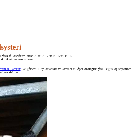
systeri
 gård) på Vestvågøy lørdag 26.08.2017 fra kl. 12 til kl. 17.
tikk, økosti og omvisninger!
ynamisk Forening
. 34 gårde
r i 16 fylker ønsker velkommen til Åpen økologisk gård i august og september.
biodynamisk.no