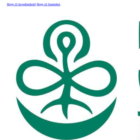
Hopp til hovedinnhold
Hopp til bunntekst