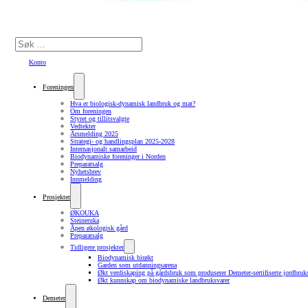
Søk
Konto
Foreningen
Hva er biologisk-dynamisk landbruk og mat?
Om foreningen
Styret og tillitsvalgte
Vedtekter
Årsmelding 2025
Strategi- og handlingsplan 2025-2028
Internasjonalt samarbeid
Biodynamiske foreninger i Norden
Preparatsalg
Nyhetsbrev
Innmelding
Prosjekter
ØKOUKA
Steineruka
Åpen økologisk gård
Preparatsalg
Tidligere prosjekter
Biodynamisk birøkt
Garden som utdanningsarena
Økt verdiskaping på gårdsbruk som produserer Demeter-sertifiserte jordbruk
Økt kunnskap om biodynamiske landbruksvarer
Demeter