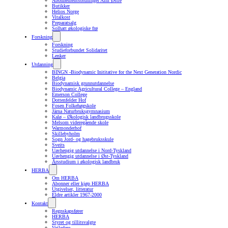
Abonnementsordninger Alm Østre
Butikker
Helios Norge
Vitalkost
Preparatsalg
Solhatt økologiske frø
Forskning
Forskning
Studieforbundet Solidaritet
Lenker
Utdanning
BINGN -Biodynamic Inititative for the Next Generation Nordic
Belgia
Biodynamisk grunnutdannelse
Biodynamic Agricultural College – England
Emerson College
Dottenfelder Hof
Fosen Folkehøgskole
Järna Naturbruksgymnasium
Kalø – Økologisk landbrugsskole
Melsom videregående skole
Warmonderhof
Skillebyholm
Sogn Jord- og hagebruksskule
Sveits
Uavhengig utdannelse i Nord-Tyskland
Uavhengig utdannelse i Øst-Tyskland
Årsstudium i økologisk landbruk
HERBA
Om HERBA
Abonner eller kjøp HERBA
Utgivelser, litteratur
Eldre artikler 1967-2000
Kontakt
Regnskapsfører
HERBA
Styret og tillitsvalgte
Veiledere