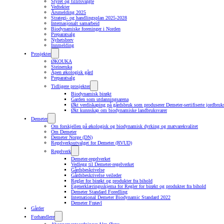
Styret og tillitsvalgte
Vedtekter
Årsmelding 2025
Strategi- og handlingsplan 2025-2028
Internasjonalt samarbeid
Biodynamiske foreninger i Norden
Preparatsalg
Nyhetsbrev
Innmelding
Prosjekter
ØKOUKA
Steineruka
Åpen økologisk gård
Preparatsalg
Tidligere prosjekter
Biodynamisk birøkt
Garden som utdanningsarena
Økt verdiskaping på gårdsbruk som produserer Demeter-sertifiserte jordbruk
Økt kunnskap om biodynamiske landbruksvarer
Demeter
Om forskjellen på økologisk og biodynamisk dyrking og matvarekvalitet
Om Demeter
Demeter Norge (DN)
Regelverksutvalget for Demeter (RVUD)
Regelverk
Demeter-regelverket
Vedlegg til Demeter-regelverket
Gårdsbeskrivelse
Gårdsbeskrivelse veileder
Regler for birøkt og produkter fra bihold
Egenerklæringsskjema for Regler for birøkt og produkter fra bihold
Demeter Standard Foredling
International Demeter Biodynamic Standard 2022
Demeter Frøavl
Gårder
Forhandlere