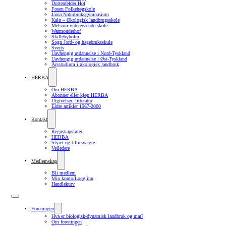
Dottenfelder Hof
Fosen Folkehøgskole
Järna Naturbruksgymnasium
Kalø – Økologisk landbrugsskole
Melsom videregående skole
Warmonderhof
Skillebyholm
Sogn Jord- og hagebruksskule
Sveits
Uavhengig utdannelse i Nord-Tyskland
Uavhengig utdannelse i Øst-Tyskland
Årsstudium i økologisk landbruk
HERBA
Om HERBA
Abonner eller kjøp HERBA
Utgivelser, litteratur
Eldre artikler 1967-2000
Kontakt
Regnskapsfører
HERBA
Styret og tillitsvalgte
Veiledere
Medlemskap
Bli medlem
Min konto/Logg inn
Handlekurv
Foreningen
Hva er biologisk-dynamisk landbruk og mat?
Om foreningen