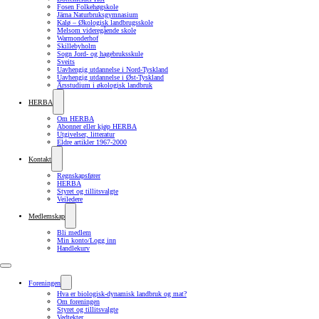
Fosen Folkehøgskole
Järna Naturbruksgymnasium
Kalø – Økologisk landbrugsskole
Melsom videregående skole
Warmonderhof
Skillebyholm
Sogn Jord- og hagebruksskule
Sveits
Uavhengig utdannelse i Nord-Tyskland
Uavhengig utdannelse i Øst-Tyskland
Årsstudium i økologisk landbruk
HERBA
Om HERBA
Abonner eller kjøp HERBA
Utgivelser, litteratur
Eldre artikler 1967-2000
Kontakt
Regnskapsfører
HERBA
Styret og tillitsvalgte
Veiledere
Medlemskap
Bli medlem
Min konto/Logg inn
Handlekurv
Foreningen
Hva er biologisk-dynamisk landbruk og mat?
Om foreningen
Styret og tillitsvalgte
Vedtekter