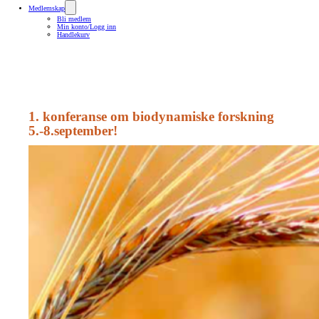
Medlemskap
Bli medlem
Min konto/Logg inn
Handlekurv
1. konferanse om biodynamiske forskning
5.-8.september!