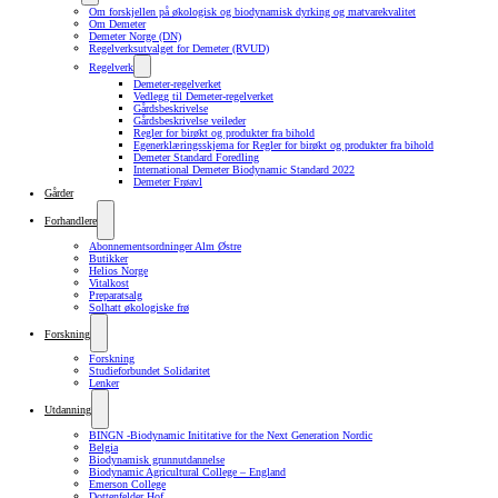
Om forskjellen på økologisk og biodynamisk dyrking og matvarekvalitet
Om Demeter
Demeter Norge (DN)
Regelverksutvalget for Demeter (RVUD)
Regelverk
Demeter-regelverket
Vedlegg til Demeter-regelverket
Gårdsbeskrivelse
Gårdsbeskrivelse veileder
Regler for birøkt og produkter fra bihold
Egenerklæringsskjema for Regler for birøkt og produkter fra bihold
Demeter Standard Foredling
International Demeter Biodynamic Standard 2022
Demeter Frøavl
Gårder
Forhandlere
Abonnementsordninger Alm Østre
Butikker
Helios Norge
Vitalkost
Preparatsalg
Solhatt økologiske frø
Forskning
Forskning
Studieforbundet Solidaritet
Lenker
Utdanning
BINGN -Biodynamic Inititative for the Next Generation Nordic
Belgia
Biodynamisk grunnutdannelse
Biodynamic Agricultural College – England
Emerson College
Dottenfelder Hof