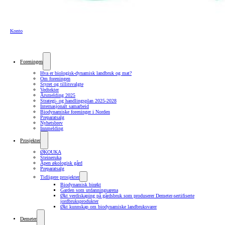
Konto
Foreningen
Hva er biologisk-dynamisk landbruk og mat?
Om foreningen
Styret og tillitsvalgte
Vedtekter
Årsmelding 2025
Strategi- og handlingsplan 2025-2028
Internasjonalt samarbeid
Biodynamiske foreninger i Norden
Preparatsalg
Nyhetsbrev
Innmelding
Prosjekter
ØKOUKA
Steineruka
Åpen økologisk gård
Preparatsalg
Tidligere prosjekter
Biodynamisk birøkt
Garden som utdanningsarena
Økt verdiskaping på gårdsbruk som produserer Demeter-sertifiserte
jordbruksprodukter
Økt kunnskap om biodynamiske landbruksvarer
Demeter