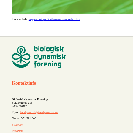
Les mer hele
programmet på Goetheanum sine sider HER
Kontaktinfo
Biologisk-dynamisk Forening
Fokholgutua 216
2335 Stange
Epost:
biodynamisk@biodynamisk.no
Org.nr. 971 321 946
Facebook
Instagram