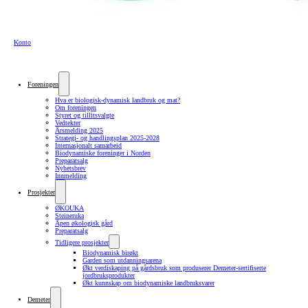
Konto
Foreningen
Hva er biologisk-dynamisk landbruk og mat?
Om foreningen
Styret og tillitsvalgte
Vedtekter
Årsmelding 2025
Strategi- og handlingsplan 2025-2028
Internasjonalt samarbeid
Biodynamiske foreninger i Norden
Preparatsalg
Nyhetsbrev
Innmelding
Prosjekter
ØKOUKA
Steineruka
Åpen økologisk gård
Preparatsalg
Tidligere prosjekter
Biodynamisk birøkt
Garden som utdanningsarena
Økt verdiskaping på gårdsbruk som produserer Demeter-sertifiserte
jordbruksprodukter
Økt kunnskap om biodynamiske landbruksvarer
Demeter