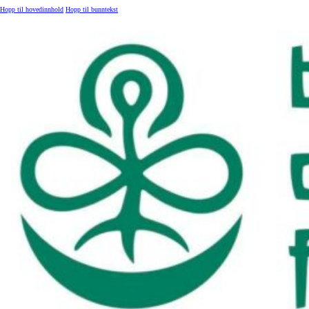
Hopp til hovedinnhold
Hopp til bunntekst