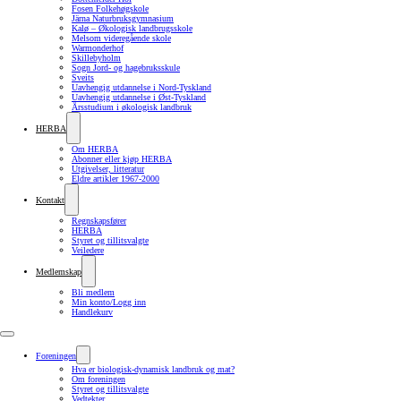
Fosen Folkehøgskole
Järna Naturbruksgymnasium
Kalø – Økologisk landbrugsskole
Melsom videregående skole
Warmonderhof
Skillebyholm
Sogn Jord- og hagebruksskule
Sveits
Uavhengig utdannelse i Nord-Tyskland
Uavhengig utdannelse i Øst-Tyskland
Årsstudium i økologisk landbruk
HERBA
Om HERBA
Abonner eller kjøp HERBA
Utgivelser, litteratur
Eldre artikler 1967-2000
Kontakt
Regnskapsfører
HERBA
Styret og tillitsvalgte
Veiledere
Medlemskap
Bli medlem
Min konto/Logg inn
Handlekurv
Foreningen
Hva er biologisk-dynamisk landbruk og mat?
Om foreningen
Styret og tillitsvalgte
Vedtekter