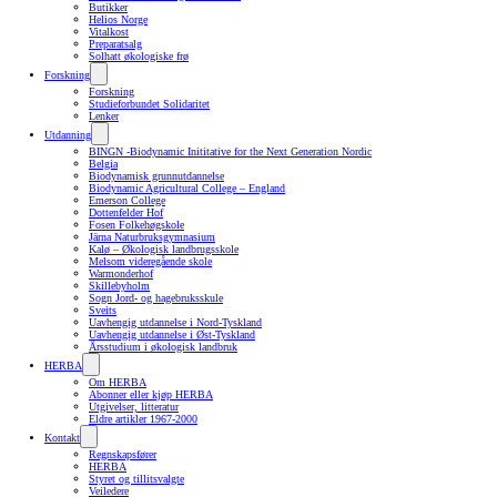
Butikker
Helios Norge
Vitalkost
Preparatsalg
Solhatt økologiske frø
Forskning
Forskning
Studieforbundet Solidaritet
Lenker
Utdanning
BINGN -Biodynamic Inititative for the Next Generation Nordic
Belgia
Biodynamisk grunnutdannelse
Biodynamic Agricultural College – England
Emerson College
Dottenfelder Hof
Fosen Folkehøgskole
Järna Naturbruksgymnasium
Kalø – Økologisk landbrugsskole
Melsom videregående skole
Warmonderhof
Skillebyholm
Sogn Jord- og hagebruksskule
Sveits
Uavhengig utdannelse i Nord-Tyskland
Uavhengig utdannelse i Øst-Tyskland
Årsstudium i økologisk landbruk
HERBA
Om HERBA
Abonner eller kjøp HERBA
Utgivelser, litteratur
Eldre artikler 1967-2000
Kontakt
Regnskapsfører
HERBA
Styret og tillitsvalgte
Veiledere