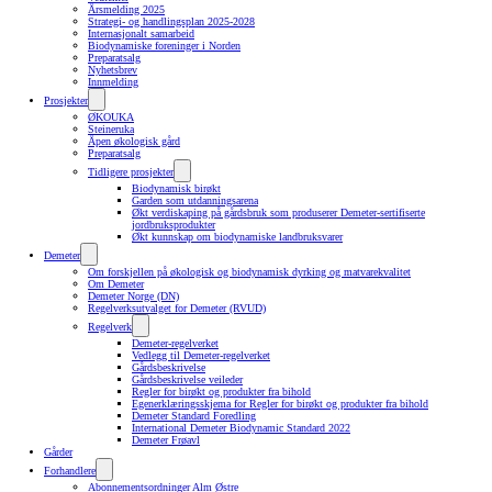
Årsmelding 2025
Strategi- og handlingsplan 2025-2028
Internasjonalt samarbeid
Biodynamiske foreninger i Norden
Preparatsalg
Nyhetsbrev
Innmelding
Prosjekter
ØKOUKA
Steineruka
Åpen økologisk gård
Preparatsalg
Tidligere prosjekter
Biodynamisk birøkt
Garden som utdanningsarena
Økt verdiskaping på gårdsbruk som produserer Demeter-sertifiserte
jordbruksprodukter
Økt kunnskap om biodynamiske landbruksvarer
Demeter
Om forskjellen på økologisk og biodynamisk dyrking og matvarekvalitet
Om Demeter
Demeter Norge (DN)
Regelverksutvalget for Demeter (RVUD)
Regelverk
Demeter-regelverket
Vedlegg til Demeter-regelverket
Gårdsbeskrivelse
Gårdsbeskrivelse veileder
Regler for birøkt og produkter fra bihold
Egenerklæringsskjema for Regler for birøkt og produkter fra bihold
Demeter Standard Foredling
International Demeter Biodynamic Standard 2022
Demeter Frøavl
Gårder
Forhandlere
Abonnementsordninger Alm Østre