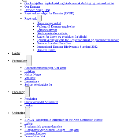
Om forskjellen på økologisk og biodynamisk dyrking og matvarekvalitet
Om Demeter
Demeter Norge (DN)
Regelverksutvalget for Demeter (RVUD)
Regelverk
Demeter-regelverket
Vedlegg til Demeter-regelverket
Gårdsbeskrivelse
Gårdsbeskrivelse veileder
Regler for birøkt og produkter fra bihold
Egenerklæringsskjema for Regler for birøkt og produkter fra bihold
Demeter Standard Foredling
International Demeter Biodynamic Standard 2022
Demeter Frøavl
Gårder
Forhandlere
Abonnementsordninger Alm Østre
Butikker
Helios Norge
Vitalkost
Preparatsalg
Solhatt økologiske frø
Forskning
Forskning
Studieforbundet Solidaritet
Lenker
Utdanning
BINGN -Biodynamic Inititative for the Next Generation Nordic
Belgia
Biodynamisk grunnutdannelse
Biodynamic Agricultural College – England
Emerson College
Dottenfelder Hof