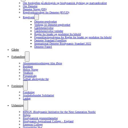
Om forskjellen på økologisk og biodynamisk dyrking og matvarekvalitet
Om Demeter
Demeter Norge (DN)
Regelverksutvalget for Demeter (RVUD)
Regelverk
Demeter-regelverket
Vedlegg til Demeter-regelverket
Gårdsbeskrivelse
Gårdsbeskrivelse veileder
Regler for birøkt og produkter fra bihold
Egenerklæringsskjema for Regler for birøkt og produkter fra bihold
Demeter Standard Foredling
International Demeter Biodynamic Standard 2022
Demeter Frøavl
Gårder
Forhandlere
Abonnementsordninger Alm Østre
Butikker
Helios Norge
Vitalkost
Preparatsalg
Solhatt økologiske frø
Forskning
Forskning
Studieforbundet Solidaritet
Lenker
Utdanning
BINGN -Biodynamic Inititative for the Next Generation Nordic
Belgia
Biodynamisk grunnutdannelse
Biodynamic Agricultural College – England
Emerson College
Dottenfelder Hof