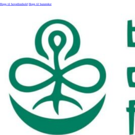
Hopp til hovedinnhold
Hopp til bunntekst