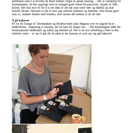
problemer med å se hvorfor de fleste kokker velger en annen løsning: – Det er vanskelig for
restaurantører, de blir oppringt med en mengde gode tilbud fra grossister, skinke til 50kr
kiloen. Det skal mye til for å si nei takk til det når man sitter trøtt og bakfull og skal
bestille råvarer. Desverre er det et stort gap mellom kokkene og bøndene. Alle kunne gjort
som vi, snakket direkte med bonden, men nesten alle kokker er alt for late.
Å gå bakover
På vei fra Stange til Tøyenparken og Øyafestivalen kom Magnus over et slagord fra et
budbilfirma: «Ingenting er umulig, det tar bare litt lengre tid». – Det kjennetegner både det
biodynamiske landbruket og måten jeg arbeider på. Det er en stor utfordring å ikke ta den
enkleste veien – av og til går det så sakte at det kjennes ut som om jeg går bakover!