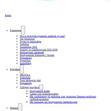
Konto
Foreningen
Hva er biologisk-dynamisk landbruk og mat?
Om foreningen
Styret og tillitsvalgte
Vedtekter
Årsmelding 2025
Strategi- og handlingsplan 2025-2028
Internasjonalt samarbeid
Biodynamiske foreninger i Norden
Preparatsalg
Nyhetsbrev
Innmelding
Prosjekter
ØKOUKA
Steineruka
Åpen økologisk gård
Preparatsalg
Tidligere prosjekter
Biodynamisk birøkt
Garden som utdanningsarena
Økt verdiskaping på gårdsbruk som produserer Demeter-sertifiserte
jordbruksprodukter
Økt kunnskap om biodynamiske landbruksvarer
Demeter