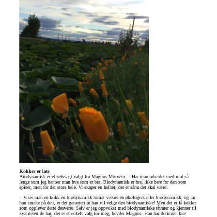
Kokker er late
Biodynamisk er et selvsagt valgt for Magnus Morveto. – Har man arbeidet med mat så
lenge som jeg har ser man hva som er bra. Biodynamisk er bra, ikke bare for den som
spiser, men for det store hele. Vi skaper en helhet, det er sånn det skal være!
– Viser man en kokk en biodynamisk tomat versus en økologisk eller biodynamisk, og lar
han smake på den, er det garantert at han vil velge den biodynamiske! Men det er få kokker
som opplever dette desverre. Selv er jeg oppvokst med biodynamiske råvarer og kjenner til
kvaliteten de har, det er et enkelt valg for meg, hevder Magnus. Han har derimot ikke