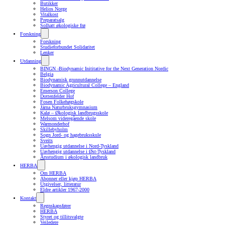
Butikker
Helios Norge
Vitalkost
Preparatsalg
Solhatt økologiske frø
Forskning
Forskning
Studieforbundet Solidaritet
Lenker
Utdanning
BINGN -Biodynamic Inititative for the Next Generation Nordic
Belgia
Biodynamisk grunnutdannelse
Biodynamic Agricultural College – England
Emerson College
Dottenfelder Hof
Fosen Folkehøgskole
Järna Naturbruksgymnasium
Kalø – Økologisk landbrugsskole
Melsom videregående skole
Warmonderhof
Skillebyholm
Sogn Jord- og hagebruksskule
Sveits
Uavhengig utdannelse i Nord-Tyskland
Uavhengig utdannelse i Øst-Tyskland
Årsstudium i økologisk landbruk
HERBA
Om HERBA
Abonner eller kjøp HERBA
Utgivelser, litteratur
Eldre artikler 1967-2000
Kontakt
Regnskapsfører
HERBA
Styret og tillitsvalgte
Veiledere