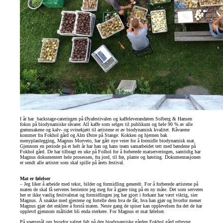
I år har backstage-cateringen på Øyafestivalen og kaffeleverandøren Solberg & Hansen
fokus på biodynamiske råvarer. All kaffe som selges til publikum og hele 90 % av alle
grønnsakene og kalv- og svinekjøtt til artistene er av biodynamisk kvalitet. Råvarene
kommer fra Fokhol gård og Alm Østre på Stange. Kokken og hjernen bak
menyplanlegging, Magnus Morveto, har gått nye veier for å formidle biodynamisk mat.
Gjennom en periode på et helt år har han og hans team samarbeidet tett med bøndene på
Fokhol gård. De har tilbragt en uke på Folhol for å forberede matserveringen, samtidig har
Magnus dokumentert hele prosessen, fra jord, til frø, plante og høsting. Dokumentasjonen
er sendt alle artister som skal spille på årets festival.
Mat er følelser
– Jeg liker å arbeide med tekst, bilder og formidling generelt. For å forberede artistene på
maten de skal få serveres bestemte jeg meg for å gjøre ting på en ny måte. Det som serveres
her er ikke vanlig festivalmat og formidlingen jeg har gjort i forkant har vært viktig, sier
Magnus. Å snakke med gjestene og fortelle dem hva de får, hva han gjør og hvorfor mener
Magnus gjør det enklere å forstå maten. Neste gang de spiser kan opplevelsen fra det de har
opplevd gjennom måltidet bli enda sterkere. For Magnus er mat følelser.
På spørsmål om hvorfor valget falt på den biodynamiske gården Fokhol gård utbryter