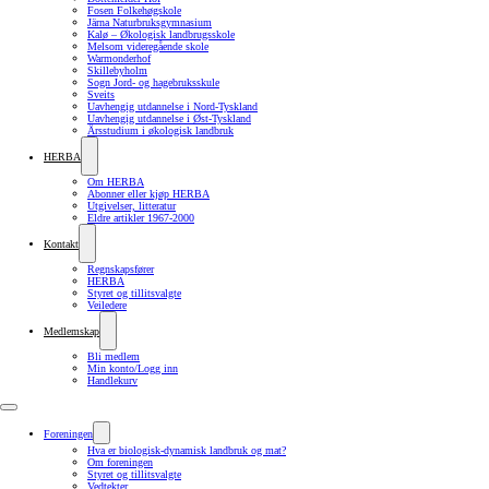
Fosen Folkehøgskole
Järna Naturbruksgymnasium
Kalø – Økologisk landbrugsskole
Melsom videregående skole
Warmonderhof
Skillebyholm
Sogn Jord- og hagebruksskule
Sveits
Uavhengig utdannelse i Nord-Tyskland
Uavhengig utdannelse i Øst-Tyskland
Årsstudium i økologisk landbruk
HERBA
Om HERBA
Abonner eller kjøp HERBA
Utgivelser, litteratur
Eldre artikler 1967-2000
Kontakt
Regnskapsfører
HERBA
Styret og tillitsvalgte
Veiledere
Medlemskap
Bli medlem
Min konto/Logg inn
Handlekurv
Foreningen
Hva er biologisk-dynamisk landbruk og mat?
Om foreningen
Styret og tillitsvalgte
Vedtekter