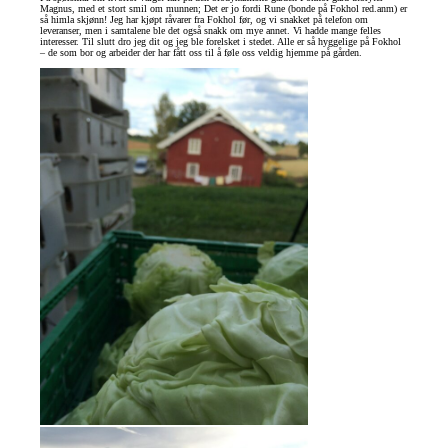
Magnus, med et stort smil om munnen; Det er jo fordi Rune (bonde på Fokhol red.anm) er
så himla skjønn! Jeg har kjøpt råvarer fra Fokhol før, og vi snakket på telefon om
leveranser, men i samtalene ble det også snakk om mye annet. Vi hadde mange felles
interesser. Til slutt dro jeg dit og jeg ble forelsket i stedet. Alle er så hyggelige på Fokhol
– de som bor og arbeider der har fått oss til å føle oss veldig hjemme på gården.