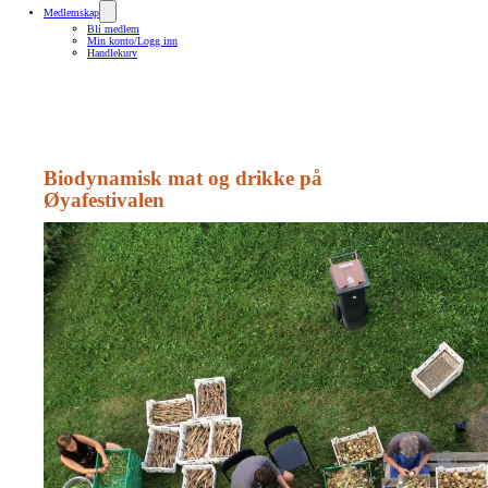
Medlemskap
Bli medlem
Min konto/Logg inn
Handlekurv
Biodynamisk mat og drikke på
Øyafestivalen