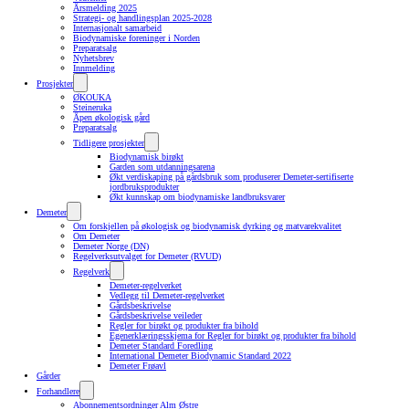
Årsmelding 2025
Strategi- og handlingsplan 2025-2028
Internasjonalt samarbeid
Biodynamiske foreninger i Norden
Preparatsalg
Nyhetsbrev
Innmelding
Prosjekter
ØKOUKA
Steineruka
Åpen økologisk gård
Preparatsalg
Tidligere prosjekter
Biodynamisk birøkt
Garden som utdanningsarena
Økt verdiskaping på gårdsbruk som produserer Demeter-sertifiserte
jordbruksprodukter
Økt kunnskap om biodynamiske landbruksvarer
Demeter
Om forskjellen på økologisk og biodynamisk dyrking og matvarekvalitet
Om Demeter
Demeter Norge (DN)
Regelverksutvalget for Demeter (RVUD)
Regelverk
Demeter-regelverket
Vedlegg til Demeter-regelverket
Gårdsbeskrivelse
Gårdsbeskrivelse veileder
Regler for birøkt og produkter fra bihold
Egenerklæringsskjema for Regler for birøkt og produkter fra bihold
Demeter Standard Foredling
International Demeter Biodynamic Standard 2022
Demeter Frøavl
Gårder
Forhandlere
Abonnementsordninger Alm Østre